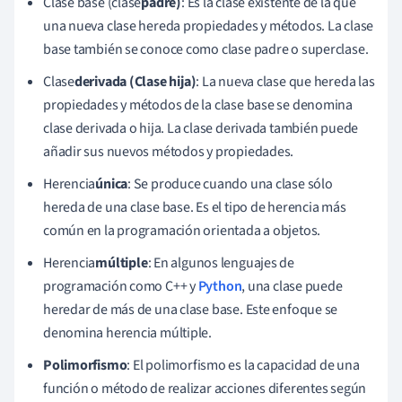
Clase base (clase
padre)
: Es la clase existente de la que
una nueva clase hereda propiedades y métodos. La clase
base también se conoce como clase padre o superclase.
Clase
derivada (Clase hija)
: La nueva clase que hereda las
propiedades y métodos de la clase base se denomina
clase derivada o hija. La clase derivada también puede
añadir sus nuevos métodos y propiedades.
Herencia
única
: Se produce cuando una clase sólo
hereda de una clase base. Es el tipo de herencia más
común en la programación orientada a objetos.
Herencia
múltiple
: En algunos lenguajes de
programación como C++ y
Python
, una clase puede
heredar de más de una clase base. Este enfoque se
denomina herencia múltiple.
Polimorfismo
: El polimorfismo es la capacidad de una
función o método de realizar acciones diferentes según