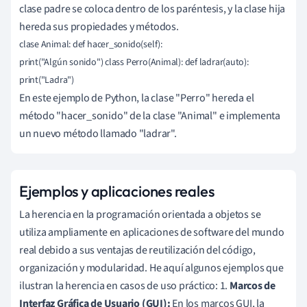
clase padre se coloca dentro de los paréntesis, y la clase hija
hereda sus propiedades y métodos.
clase Animal: def hacer_sonido(self): 

print("Algún sonido") class Perro(Animal): def ladrar(auto): 

print("Ladra")
En este ejemplo de Python, la clase "Perro" hereda el
método "hacer_sonido" de la clase "Animal" e implementa
un nuevo método llamado "ladrar".
Ejemplos y aplicaciones reales
La herencia en la programación orientada a objetos se
utiliza ampliamente en aplicaciones de software del mundo
real debido a sus ventajas de reutilización del código,
organización y modularidad. He aquí algunos ejemplos que
ilustran la herencia en casos de uso práctico: 1.
Marcos de
Interfaz Gráfica de Usuario (GUI):
En los marcos GUI, la