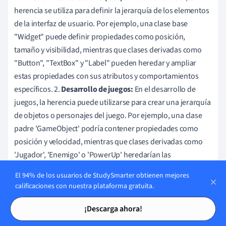
herencia se utiliza para definir la jerarquía de los elementos
de la interfaz de usuario. Por ejemplo, una clase base
"Widget" puede definir propiedades como posición,
tamaño y visibilidad, mientras que clases derivadas como
"Button", "TextBox" y "Label" pueden heredar y ampliar
estas propiedades con sus atributos y comportamientos
específicos. 2.
Desarrollo de juegos:
En el desarrollo de
juegos, la herencia puede utilizarse para crear una jerarquía
de objetos o personajes del juego. Por ejemplo, una clase
padre 'GameObject' podría contener propiedades como
posición y velocidad, mientras que clases derivadas como
'Jugador', 'Enemigo' o 'PowerUp' heredarían las
propiedades comunes y las ampliarían con sus atributos y
El 94% de los usuarios de StudySmarter obtienen mejores
comportamientos únicos. 3.
Sistemas de gestión de
calificaciones con nuestra plataforma gratuita.
contenidos:
Los sistemas de gestión de contenidos suelen
Tarjetas de estudio
Tarjetas de estudio
emplear la herencia para crear un sistema flexible que
¡Descarga ahora!
permita manejar distintos tipos de contenidos. Por ejemplo,