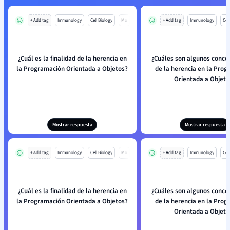
+ Add tag
Immunology
Cell Biology
Mo
+ Add tag
Immunology
Cell
¿Cuál es la finalidad de la herencia en
¿Cuáles son algunos conce
la Programación Orientada a Objetos?
de la herencia en la Pro
Orientada a Objeto
Mostrar respuesta
Mostrar respuesta
+ Add tag
Immunology
Cell Biology
Mo
+ Add tag
Immunology
Cell
¿Cuál es la finalidad de la herencia en
¿Cuáles son algunos conce
la Programación Orientada a Objetos?
de la herencia en la Pro
Orientada a Objeto