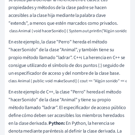
propiedades y métodos de la clase padre se hacen
accesibles a la clase hija mediante la palabra clave
"extends", a menos que estén marcados como privados.
 class Animal { void hacerSonido() { System.out.println("Algún sonido"); } }
En este ejemplo, la clase "Perro" hereda el método
"hacerSonido" de la clase "Animal", y también tiene su
propio método llamado "ladrar". C++
:
La herencia en C++ se
consigue utilizando el símbolo de dos puntos (:) seguido de
un especificador de acceso y del nombre de la clase base.
class Animal { public: void makeSound() { cout << "Algún sonido" << endl; } };
En este ejemplo de C++, la clase "Perro" hereda el método
"hacerSonido" de la clase "Animal" y tiene su propio
método llamado "ladrar". El especificador de acceso público
define cómo deben ser accesibles los miembros heredados
en la clase derivada.
Python:
En Python, la herencia se
denota mediante paréntesis al definir la clase derivada. La