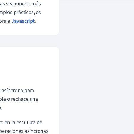
esas sea mucho más
emplos prácticos, es
dora a
Javascript
.
n asíncrona para
pla o rechace una
.
o en la escritura de
operaciones asíncronas