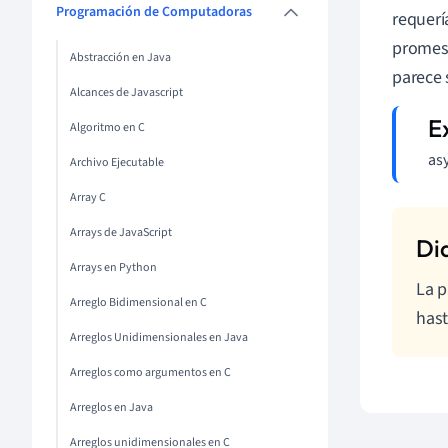
Programación de Computadoras
requerí
promesa
Abstracción en Java
parece 
Alcances de Javascript
Algoritmo en C
asy
Archivo Ejecutable
Array C
Arrays de JavaScript
Arrays en Python
La p
Arreglo Bidimensional en C
hast
Arreglos Unidimensionales en Java
Arreglos como argumentos en C
Arreglos en Java
Arreglos unidimensionales en C