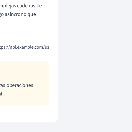
omplejas cadenas de
igo asíncrono que
ps://api.example.com/user'); const data = await response.json(); retu
tras operaciones
l.