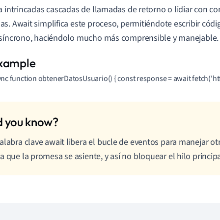
a intrincadas cascadas de llamadas de retorno o lidiar con c
s. Await simplifica este proceso, permitiéndote escribir cód
síncrono, haciéndolo mucho más comprensible y manejable.
nc function obtenerDatosUsuario() { const response = await fetch('htt
alabra clave await libera el bucle de eventos para manejar o
a que la promesa se asiente, y así no bloquear el hilo principa