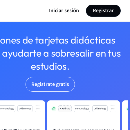
Iniciar sesión
Registrar
lones de tarjetas didácticas
 ayudarte a sobresalir en tus
estudios.
Regístrate gratis
Immunology
Cell Biology
Mo
+ Add tag
Immunology
Cell Biology
Mo