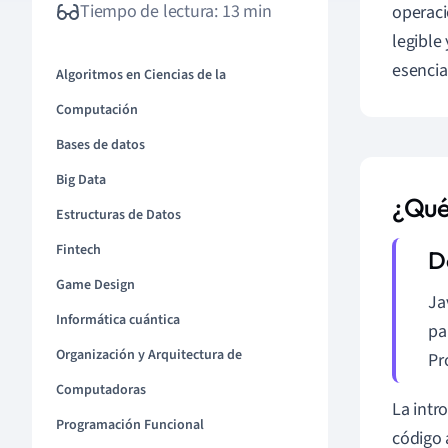
Tiempo de lectura: 13 min
operac
legible 
esencia
Algoritmos en Ciencias de la
Computación
Bases de datos
Big Data
¿Qué
Estructuras de Datos
Fintech
Game Design
Ja
Informática cuántica
pa
Organización y Arquitectura de
Pr
Computadoras
La intr
Programación Funcional
código 