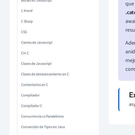
Bucles en Javascript
que 
C Printf
.cat
awai
C Sharp
resu
CSS
Adem
Cierres de Javascript
anid
Cin C
mejo
Clases de Javascript
como
Clases de almacenamiento en C
Comentarios en C
Compilador
asy
Compilador C
Concurrencia vs Paralelismo
Conversión de Tipos en Java