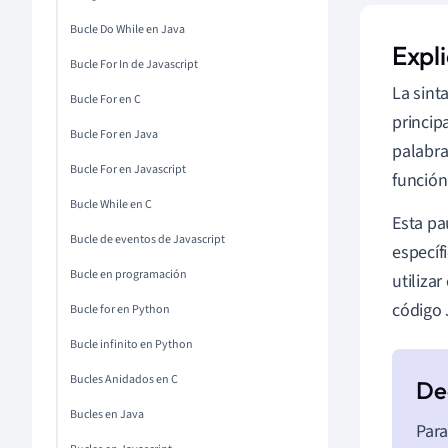
Bucle Do While en Java
Expli
Bucle For In de Javascript
La sinta
Bucle For en C
princip
Bucle For en Java
palabra
Bucle For en Javascript
función
Bucle While en C
Esta pa
Bucle de eventos de Javascript
específ
Bucle en programación
utiliza
código 
Bucle for en Python
Bucle infinito en Python
Bucles Anidados en C
Bucles en Java
Para