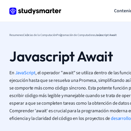
Conteni
Resumenes
Ciencias de la Computación
Programación de Computadoras
Javascript Await
Javascript Await
En
JavaScript
, el operador "await" se utiliza dentro de las fun
ejecución hasta que se resuelva una Promesa, simplificando así
se comporte más como código síncrono. Esta potente función p
escribir código más legible y manejable cuando se trata de op
esperar a que se completen tareas como la obtención de datos o 
Comprender 'await' es crucial para la programación moderna en
eficiencia y la claridad del código en los proyectos de
desarroll