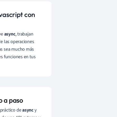
vascript con
ave
async
, trabajan
de las operaciones
sas sea mucho más
es funciones en tus
o a paso
práctico de
async
y