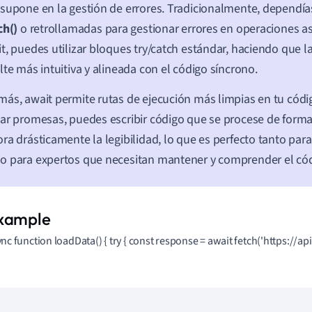
supone en la gestión de errores. Tradicionalmente, dependí
ch()
o retrollamadas para gestionar errores en operaciones a
t, puedes utilizar bloques try/catch estándar, haciendo que l
lte más intuitiva y alineada con el código síncrono.
ás, await permite rutas de ejecución más limpias en tu códig
ar promesas, puedes escribir código que se procese de forma c
ra drásticamente la legibilidad, lo que es perfecto tanto para
 para expertos que necesitan mantener y comprender el có
nc function loadData() { try { const response = await fetch('https://api