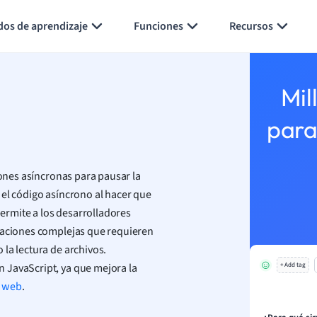
Generar tarjetas de aprendizaje
Resumir página
dos de aprendizaje
Funciones
Recursos
Mil
para
ciones asíncronas para pausar la
 el código asíncrono al hacer que
ermite a los desarrolladores
eraciones complejas que requieren
la lectura de archivos.
 JavaScript, ya que mejora la
+ Add tag
o web
.