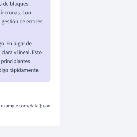
as de bloques
síncronas. Con
a gestión de errores
o. En lugar de
lara y lineal. Esto
 principiantes
digo rápidamente.
.example.com/data'); const data = await response.json(); console.log(data