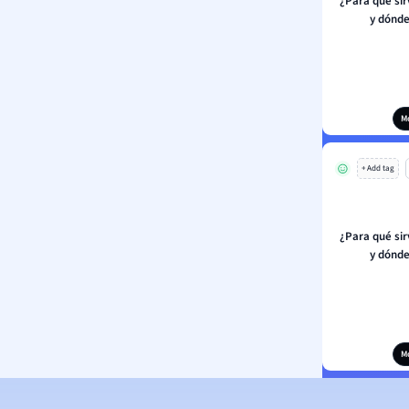
¿Para qué sir
y dónde
M
+ Add tag
¿Para qué sir
y dónde
M