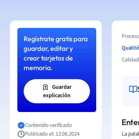
Proceso
Regístrate gratis para
guardar, editar y
Qualité
crear tarjetas de
Calida
memoria.
Guardar
explicación
Ente
Contenido verificado
Publicado el: 12.06.2024
La pala