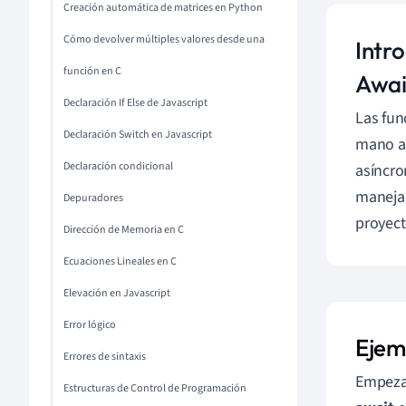
Creación automática de matrices en Python
Cómo devolver múltiples valores desde una
Intro
función en C
Awai
Declaración If Else de Javascript
Las fun
Declaración Switch en Javascript
mano a
Declaración condicional
asíncro
manejab
Depuradores
proyect
Dirección de Memoria en C
Ecuaciones Lineales en C
Elevación en Javascript
Error lógico
Ejem
Errores de sintaxis
Empezar
Estructuras de Control de Programación