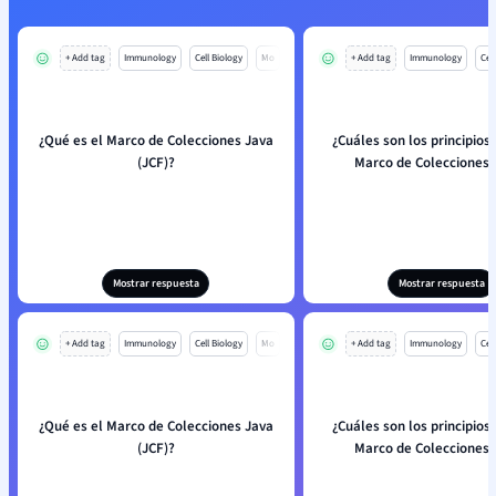
+ Add tag
Immunology
Cell Biology
Mo
+ Add tag
Immunology
Cell
¿Qué es el Marco de Colecciones Java
¿Cuáles son los principios 
(JCF)?
Marco de Colecciones 
Mostrar respuesta
Mostrar respuesta
+ Add tag
Immunology
Cell Biology
Mo
+ Add tag
Immunology
Cell
¿Qué es el Marco de Colecciones Java
¿Cuáles son los principios 
(JCF)?
Marco de Colecciones 