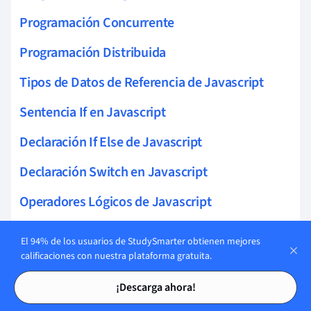
Programación Concurrente
Programación Distribuida
Tipos de Datos de Referencia de Javascript
Sentencia If en Javascript
Declaración If Else de Javascript
Declaración Switch en Javascript
Operadores Lógicos de Javascript
Hilos en Ciencias de la Computación
El 94% de los usuarios de StudySmarter obtienen mejores
calificaciones con nuestra plataforma gratuita.
C Sharp
Tarjetas de estudio
Tarjetas de estudio
¡Descarga ahora!
Informática de Variables