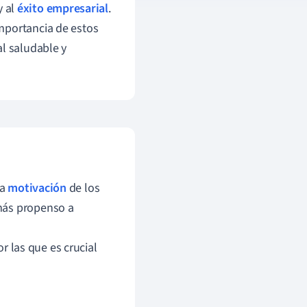
y al
éxito empresarial
.
mportancia de estos
al saludable y
la
motivación
de los
más propenso a
r las que es crucial