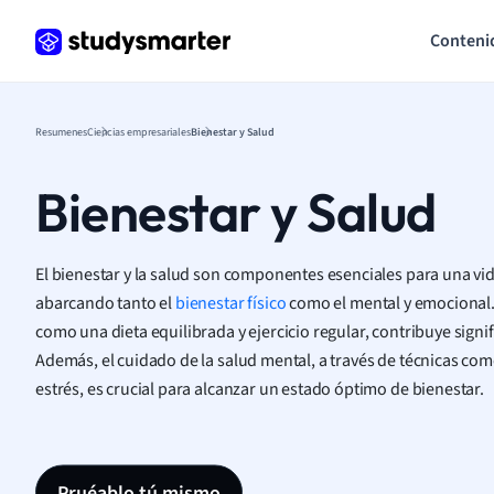
Conteni
Resumenes
Ciencias empresariales
Bienestar y Salud
Bienestar y Salud
El bienestar y la salud son componentes esenciales para una vida
abarcando tanto el
bienestar físico
como el mental y emocional.
como una dieta equilibrada y ejercicio regular, contribuye signi
Además, el cuidado de la salud mental, a través de técnicas com
estrés, es crucial para alcanzar un estado óptimo de bienestar.
Pruéablo tú mismo