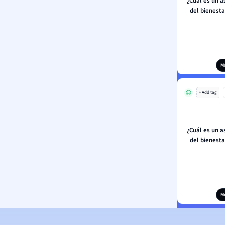
¿Cuál es un a
del bienest
M
+ Add tag
¿Cuál es un a
del bienest
M