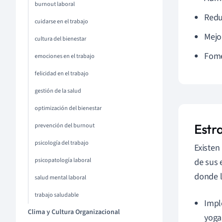
burnout laboral
Redu
cuidarse en el trabajo
Mejo
cultura del bienestar
Fome
emociones en el trabajo
felicidad en el trabajo
gestión de la salud
optimización del bienestar
Estr
prevención del burnout
psicología del trabajo
Existen
psicopatología laboral
de sus 
donde l
salud mental laboral
trabajo saludable
Impl
Clima y Cultura Organizacional
yoga