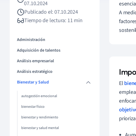
07.10.2024
esencia
Publicado el: 07.10.2024
A medid
Tiempo de lectura: 11 min
factore
sosteni
Administración
Adquisición de talentos
Análisis empresarial
Impo
Análisis estratégico
Bienestar y Salud
El
biene
emplead
autogestión emocional
enfocar
bienestar físico
objetiv
bienestar y rendimiento
prioriza
bienestar y salud mental
Aume