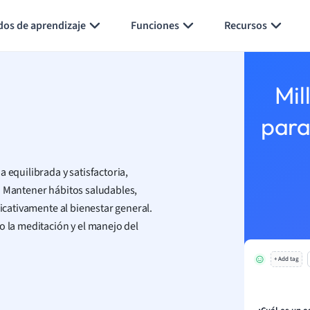
Generar tarjetas de aprendizaje
Resumir página
dos de aprendizaje
Funciones
Recursos
Mil
para
 equilibrada y satisfactoria,
 Mantener hábitos saludables,
ficativamente al bienestar general.
o la meditación y el manejo del
+ Add tag