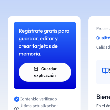
Proceso
Regístrate gratis para
guardar, editar y
Qualité
crear tarjetas de
Calida
memoria.
Guardar
explicación
Bien
Contenido verificado
Última actualización:
En el á