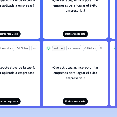
specto clave de la teoría
¿Qué estrategias incorporan las
¿
ar aplicada a empresas?
empresas para lograr el éxito
empresarial?
ostrar respuesta
Mostrar respuesta
Immunology
Cell Biology
Mo
+ Add tag
Immunology
Cell Biology
Mo
specto clave de la teoría
¿Qué estrategias incorporan las
¿
ar aplicada a empresas?
empresas para lograr el éxito
empresarial?
ostrar respuesta
Mostrar respuesta