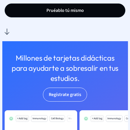
Pruéablo tú mismo
Millones de tarjetas didácticas
para ayudarte a sobresalir en tus
estudios.
Regístrate gratis
+ Add tag
Immunology
Cell Biology
Mo
+ Add tag
Immunology
Cell