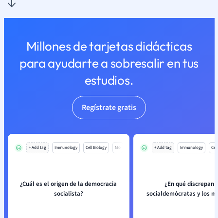
Millones de tarjetas didácticas
para ayudarte a sobresalir en tus
estudios.
Regístrate gratis
+ Add tag
Immunology
Cell Biology
Mo
+ Add tag
Immunology
Cell
¿Cuál es el origen de la democracia
¿En qué discrepan l
socialista?
socialdemócratas y los m