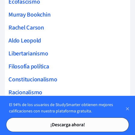
Ecofascismo
Murray Bookchin
Rachel Carson
Aldo Leopold
Libertarianismo
Filosofía política
Constitucionalismo
Racionalismo
Leninismo
El 94% de los usuarios de StudySmarter obtienen mejores
calificaciones con nuestra plataforma gratuita.
Vladimir Lenin
Tarjetas de estudio
Tarjetas de estudio
¡Descarga ahora!
Maoísmo