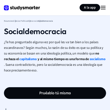
Generar tarjetas de aprendizaje
Resumir página
A la app
Resumenes
Ciencias Políticas
Democracia
Socialdemocracia
Socialdemocracia
¿Te has preguntado alguna vez por qué les va tan bien a los países
escandinavos? Según muchos, la razón de su éxito es que su política y
su economía se basan en una ideología política, un modelo que
no
rechaza el
capitalismo
y al mismo tiempo es una forma de
socialismo
. Suena contradictorio, pero la socialdemocracia es una ideología que
hace precisamente eso.
Pruéablo tú mismo