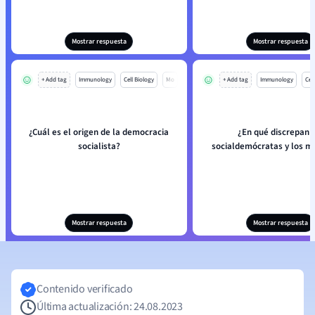
Mostrar respuesta
Mostrar respuesta
+ Add tag
Immunology
Cell Biology
Mo
+ Add tag
Immunology
Cell
¿Cuál es el origen de la democracia
¿En qué discrepan l
socialista?
socialdemócratas y los m
Mostrar respuesta
Mostrar respuesta
Contenido verificado
Última actualización: 24.08.2023