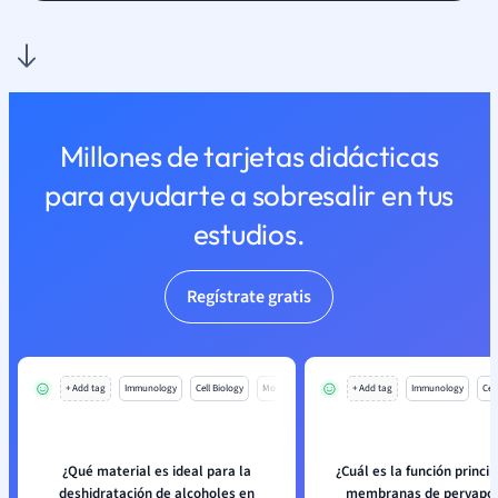
Millones de tarjetas didácticas
para ayudarte a sobresalir en tus
estudios.
Regístrate gratis
+ Add tag
Immunology
Cell Biology
Mo
+ Add tag
Immunology
Cell
¿Qué material es ideal para la
¿Cuál es la función princip
deshidratación de alcoholes en
membranas de pervapor