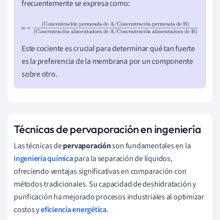
frecuentemente se expresa como:
α
=
(
Concentración permeada de A
/
Concentración
ó
ó
ó
ó
permeada de B
)
(
Concentración alimentadora de
Este cociente es crucial para determinar qué tan fuerte
A
/
Concentración alimentadora de B
)
es la preferencia de la membrana por un componente
sobre otro.
Técnicas de pervaporación en ingeniería
Las técnicas de
pervaporación
son fundamentales en la
ingeniería química
para la separación de líquidos,
ofreciendo ventajas significativas en comparación con
métodos tradicionales. Su capacidad de deshidratación y
purificación ha mejorado procesos industriales al optimizar
costos y
eficiencia energética
.