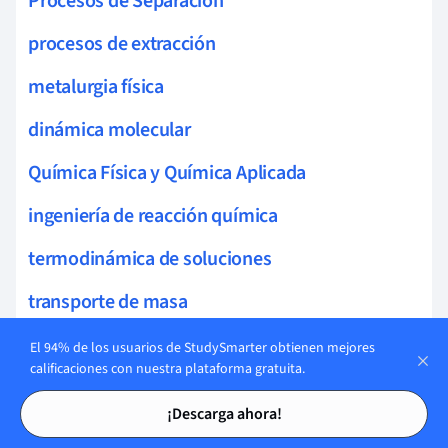
Procesos de Separación
procesos de extracción
metalurgia física
dinámica molecular
Química Física y Química Aplicada
ingeniería de reacción química
termodinámica de soluciones
transporte de masa
cálculos termodinámicos
El 94% de los usuarios de StudySmarter obtienen mejores
calificaciones con nuestra plataforma gratuita.
adsorción
Tarjetas de estudio
Tarjetas de estudio
¡Descarga ahora!
cinética de reacciones