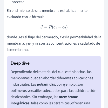
proceso.
El rendimiento de una membrana es habitualmente
evaluado con la fórmula:
J
=
P
(
c
1
−
c
2
)
donde
J
es el flujo del permeado,
P
es la permeabilidad de la
membrana, y
y
son las concentraciones a cada lado de
c
1
c
2
la membrana.
Dependiendo del material del cual están hechas, las
membranas pueden abordar diferentes aplicaciones
industriales. Las
poliamidas
, por ejemplo, son
polímeros versátiles adecuados para la deshidratación
de alcoholes. Sin embargo, las
membranas
inorgánicas
, tales como las cerámicas, ofrecen una