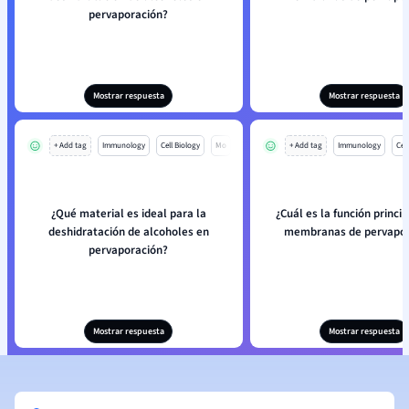
pervaporación?
Mostrar respuesta
Mostrar respuesta
+ Add tag
Immunology
Cell Biology
Mo
+ Add tag
Immunology
Cell
¿Qué material es ideal para la
¿Cuál es la función princip
deshidratación de alcoholes en
membranas de pervapor
pervaporación?
Mostrar respuesta
Mostrar respuesta