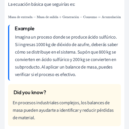
La ecuación básica que seguirías es:
Masa de entrada
−
Masa de
ó
ó
salida
+
Generación
−
Consumo
=
Acumulación
Imagina un proceso donde se produce ácido sulfúrico.
Si ingresas 1000 kg de dióxido de azufre, deberás saber
cómo se distribuye en el sistema. Supón que 800 kg se
convierten en ácido sulfúrico y 200 kg se convierten en
subproducto. Al aplicar un balance de masa, puedes
verificar si el proceso es efectivo.
En procesos industriales complejos, los balances de
masa pueden ayudarte a identificar y reducir pérdidas
de material.