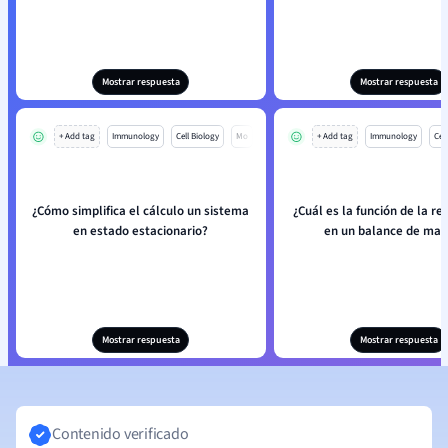
Mostrar respuesta
Mostrar respuesta
+ Add tag
Immunology
Cell Biology
Mo
+ Add tag
Immunology
Cell
¿Cómo simplifica el cálculo un sistema
¿Cuál es la función de la re
en estado estacionario?
en un balance de mat
Mostrar respuesta
Mostrar respuesta
Contenido verificado