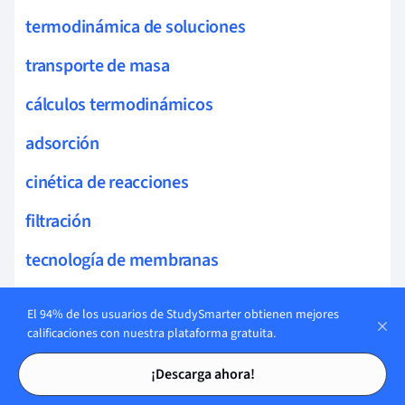
termodinámica de soluciones
transporte de masa
cálculos termodinámicos
adsorción
cinética de reacciones
filtración
tecnología de membranas
mezclas no ideales
El 94% de los usuarios de StudySmarter obtienen mejores
calificaciones con nuestra plataforma gratuita.
centrifugación
Tarjetas de estudio
Tarjetas de estudio
destilación azeotrópica
¡Descarga ahora!