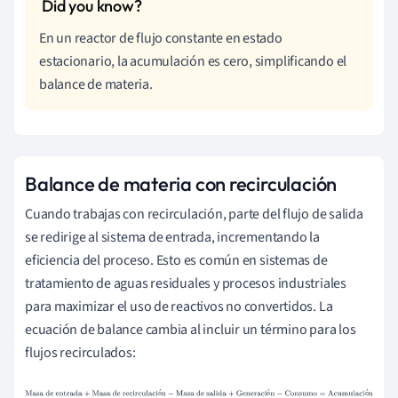
En un reactor de flujo constante en estado
estacionario, la acumulación es cero, simplificando el
balance de materia.
Balance de materia con recirculación
Cuando trabajas con recirculación, parte del flujo de salida
se redirige al sistema de entrada, incrementando la
eficiencia del proceso. Esto es común en sistemas de
tratamiento de aguas residuales y procesos industriales
para maximizar el uso de reactivos no convertidos. La
ecuación de balance cambia al incluir un término para los
flujos recirculados:
Masa de entrada
+
Masa de recirculación
−
Masa de
ó
ó
ó