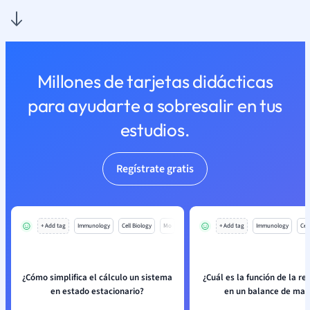
Millones de tarjetas didácticas
para ayudarte a sobresalir en tus
estudios.
Regístrate gratis
+ Add tag
Immunology
Cell Biology
Mo
+ Add tag
Immunology
Cell
¿Cómo simplifica el cálculo un sistema
¿Cuál es la función de la re
en estado estacionario?
en un balance de mat