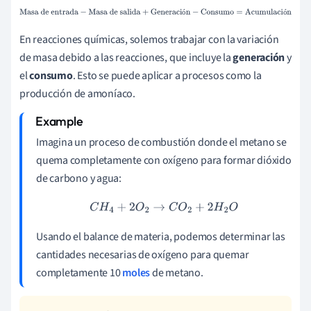
Masa de entrada
−
Masa de
ó
ó
salida
+
Generación
−
Consumo
=
Acumulación
En reacciones químicas, solemos trabajar con la variación
de masa debido a las reacciones, que incluye la
generación
y
el
consumo
. Esto se puede aplicar a procesos como la
producción de amoníaco.
Imagina un proceso de combustión donde el metano se
quema completamente con oxígeno para formar dióxido
de carbono y agua:
C
H
4
+
2
O
2
→
C
O
2
+
2
H
2
O
Usando el balance de materia, podemos determinar las
cantidades necesarias de oxígeno para quemar
completamente 10
moles
de metano.