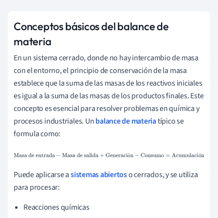
Conceptos básicos del balance de
materia
En un sistema cerrado, donde no hay intercambio de masa
con el entorno, el principio de conservación de la masa
establece que la suma de las masas de los reactivos iniciales
es igual a la suma de las masas de los productos finales. Este
concepto es esencial para resolver problemas en química y
procesos industriales. Un
balance de materia
típico se
formula como:
Masa de entrada
−
Masa de
ó
ó
salida
+
Generación
−
Consumo
=
Acumulación
Puede aplicarse a
sistemas abiertos
o cerrados, y se utiliza
para procesar:
Reacciones químicas