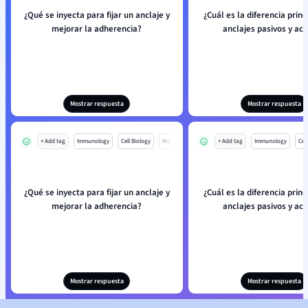
¿Qué se inyecta para fijar un anclaje y
¿Cuál es la diferencia princ
mejorar la adherencia?
anclajes pasivos y act
Mostrar respuesta
Mostrar respuesta
+ Add tag
Immunology
Cell Biology
Mo
+ Add tag
Immunology
Cell
¿Qué se inyecta para fijar un anclaje y
¿Cuál es la diferencia princ
mejorar la adherencia?
anclajes pasivos y act
Mostrar respuesta
Mostrar respuesta