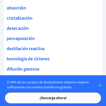
absorción
cristalización
desecación
pervaporación
destilación reactiva
tecnología de ciclones
difusión gaseosa
destilación molecular
El 94% de los usuarios de StudySmarter obtienen mejores
calificaciones con nuestra plataforma gratuita.
intercambio iónico
Tarjetas de estudio
Tarjetas de estudio
¡Descarga ahora!
sublimación