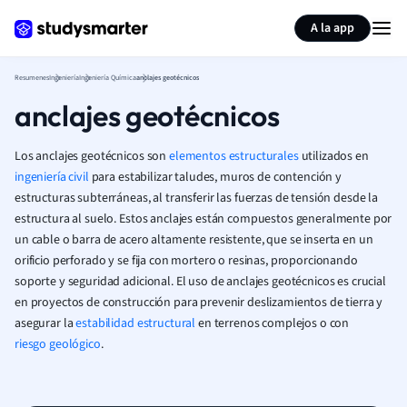
Generar tarjetas de aprendizaje
Resumir página
A la app
Resumenes
Ingeniería
Ingeniería Química
anclajes geotécnicos
anclajes geotécnicos
Los anclajes geotécnicos son
elementos estructurales
utilizados en
ingeniería civil
para estabilizar taludes, muros de contención y
estructuras subterráneas, al transferir las fuerzas de tensión desde la
estructura al suelo. Estos anclajes están compuestos generalmente por
un cable o barra de acero altamente resistente, que se inserta en un
orificio perforado y se fija con mortero o resinas, proporcionando
soporte y seguridad adicional. El uso de anclajes geotécnicos es crucial
en proyectos de construcción para prevenir deslizamientos de tierra y
asegurar la
estabilidad estructural
en terrenos complejos o con
riesgo geológico
.