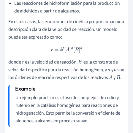
Las reacciones de hidroformilación para la producción
de aldehídos a partir de alquenos.
En estos casos, las ecuaciones de cinética proporcionan una
descripción clara de la velocidad de reacción. Un modelo
puede ser expresado como:
r
=
k
′
[
A
]
a
[
B
]
b
donde
es la velocidad de reacción,
es la constante de
r
k
′
velocidad específica para la reacción homogénea, y
y
son
a
b
los órdenes de reacción respectivos de los reactivos
y
.
A
B
Un ejemplo práctico es el uso de complejos de rodio y
rutenio en la catálisis homogénea para reacciones de
hidrogenación. Esto permite la conversión eficiente de
alquenos a alcanos en proceso suave.