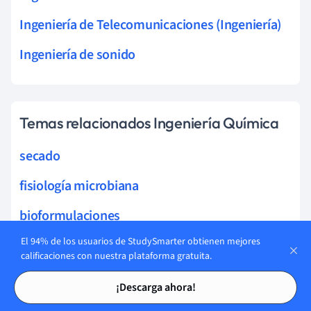
Ingeniería de Telecomunicaciones (Ingeniería)
Ingeniería de sonido
Temas relacionados Ingeniería Química
secado
fisiología microbiana
bioformulaciones
El 94% de los usuarios de StudySmarter obtienen mejores
bioseparaciones
calificaciones con nuestra plataforma gratuita.
biotransformaciones
Tarjetas de estudio
Tarjetas de estudio
¡Descarga ahora!
Bioquímica y Biotecnología