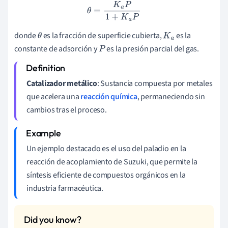
θ
=
K
a
P
1
+
K
a
P
donde
es la fracción de superficie cubierta,
es la
θ
K
a
constante de adsorción y
es la presión parcial del gas.
P
Catalizador metálico
: Sustancia compuesta por metales
que acelera una
reacción química
, permaneciendo sin
cambios tras el proceso.
Un ejemplo destacado es el uso del paladio en la
reacción de acoplamiento de Suzuki, que permite la
síntesis eficiente de compuestos orgánicos en la
industria farmacéutica.