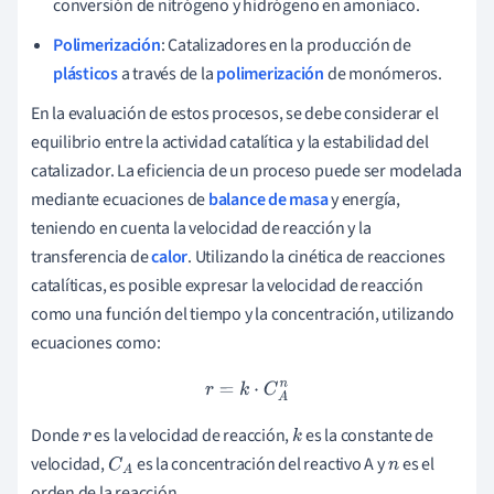
conversión de nitrógeno y hidrógeno en amoníaco.
Polimerización
: Catalizadores en la producción de
plásticos
a través de la
polimerización
de monómeros.
En la evaluación de estos procesos, se debe considerar el
equilibrio entre la actividad catalítica y la estabilidad del
catalizador. La eficiencia de un proceso puede ser modelada
mediante ecuaciones de
balance de masa
y energía,
teniendo en cuenta la velocidad de reacción y la
transferencia de
calor
. Utilizando la cinética de reacciones
catalíticas, es posible expresar la velocidad de reacción
como una función del tiempo y la concentración, utilizando
ecuaciones como:
r
=
k
⋅
C
A
n
Donde
es la velocidad de reacción,
es la constante de
r
k
velocidad,
es la concentración del reactivo A y
es el
C
A
n
orden de la reacción.