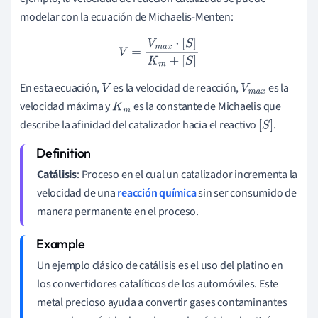
modelar con la ecuación de Michaelis-Menten:
V
=
V
m
a
x
⋅
[
S
]
K
m
+
[
S
]
En esta ecuación,
es la velocidad de reacción,
es la
V
V
m
a
x
velocidad máxima y
es la constante de Michaelis que
K
m
describe la afinidad del catalizador hacia el reactivo
.
[
S
]
Catálisis
: Proceso en el cual un catalizador incrementa la
velocidad de una
reacción química
sin ser consumido de
manera permanente en el proceso.
Un ejemplo clásico de catálisis es el uso del platino en
los convertidores catalíticos de los automóviles. Este
metal precioso ayuda a convertir gases contaminantes