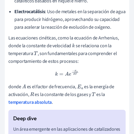
catalíticos basados en níquel e hierro.
Electrocatálisis
: Uso de metales en la separación de agua
para producir hidrógeno, aprovechando su capacidad
para acelerar la reacción de evolución de oxígeno.
Las ecuaciones cinéticas, como la ecuación de Arrhenius,
donde la constante de velocidad
se relaciona con la
k
temperatura
, son fundamentales para comprender el
T
comportamiento de estos procesos:
k
=
A
e
−
E
a
R
T
donde
es el factor de frecuencia,
es la energía de
A
E
a
activación,
es la constante de los gases y
es la
R
T
temperatura absoluta
.
Un área emergente en las aplicaciones de catalizadores