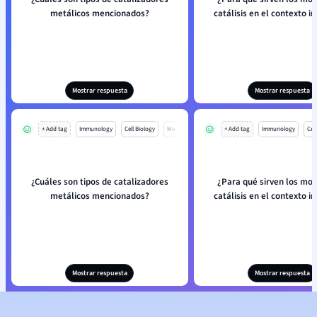
metálicos mencionados?
catálisis en el contexto in
Mostrar respuesta
Mostrar respuesta
+ Add tag
Immunology
Cell Biology
Mo
+ Add tag
Immunology
Cell
¿Cuáles son tipos de catalizadores
¿Para qué sirven los mo
metálicos mencionados?
catálisis en el contexto in
Mostrar respuesta
Mostrar respuesta