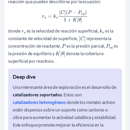
reacción que pueden describirse por la ecuación:
r
s
=
k
s
[
C
]
(
P
−
P
e
q
)
1
+
K
[
θ
]
donde
es la velocidad de reacción superficial,
es la
r
s
k
s
constante de velocidad de superficie,
representa la
[
C
]
concentración de reactante,
es la presión parcial,
es
P
P
e
la presión de equilibrio y
denota la cobertura
K
[
θ
]
q
superficial por reactivos.
Una interesante área de exploración es el desarrollo de
catalizadores soportados
. Estos son
catalizadores heterogéneos
donde los metales activos
están dispersos sobre un soporte como carbono o
sílice para aumentar la actividad catalítica y estabilidad.
Este enfoque promete mejorar la eficiencia en la