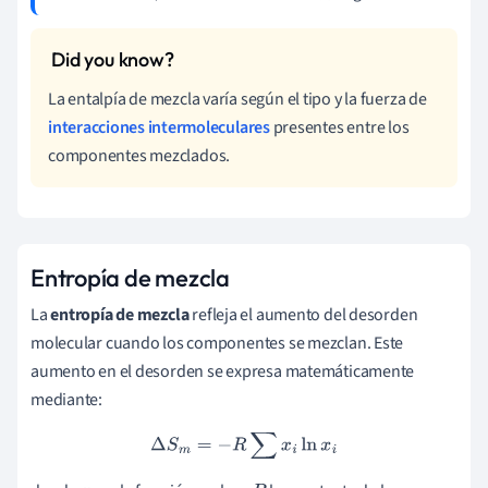
La entalpía de mezcla varía según el tipo y la fuerza de
interacciones intermoleculares
presentes entre los
componentes mezclados.
Entropía de mezcla
La
entropía de mezcla
refleja el aumento del desorden
molecular cuando los componentes se mezclan. Este
aumento en el desorden se expresa matemáticamente
mediante:
Δ
S
m
=
−
R
∑
x
i
ln
x
i