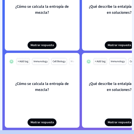
¿Cómo se calcula la entropía de
¿Qué describe la entalpía
mezcla?
en soluciones?
Mostrar respuesta
Mostrar respuesta
+ Add tag
Immunology
Cell Biology
Mo
+ Add tag
Immunology
Cell
¿Cómo se calcula la entropía de
¿Qué describe la entalpía
mezcla?
en soluciones?
Mostrar respuesta
Mostrar respuesta