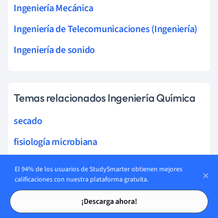
Ingeniería Mecánica
Ingeniería de Telecomunicaciones (Ingeniería)
Ingeniería de sonido
Temas relacionados Ingeniería Química
secado
fisiología microbiana
bioformulaciones
El 94% de los usuarios de StudySmarter obtienen mejores
calificaciones con nuestra plataforma gratuita.
bioseparaciones
Tarjetas de estudio
Tarjetas de estudio
¡Descarga ahora!
biotransformaciones