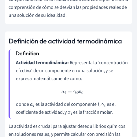
comprensión de cómo se desvían las propiedades reales de
una solución de su idealidad.
Definición de actividad termodinámica
Actividad termodinámica:
Representa la 'concentración
efectiva' de un componente en una solución, y se
expresa matemáticamente como:
a
i
=
γ
i
x
i
donde
es la actividad del componente
,
es el
a
i
i
γ
i
coeficiente de actividad, y
es la fracción molar.
x
i
La actividad es crucial para ajustar desequilibrios químicos
en soluciones reales, y permite calcular con precisión las