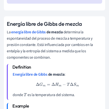
Energía libre de Gibbs de mezcla
La
energía libre de Gibbs
de mezcla
determina la
espontaneidad del proceso de mezcla a temperatura y
presión constante. Está influenciada por cambios en la
entalpía y la entropía del sistema a medida que los
componentes se combinan.
Energía libre de Gibbs
de mezcla
:
Δ
G
m
=
Δ
H
m
−
T
Δ
S
m
donde
es la temperatura del sistema.
T