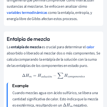
la ingeniería que permite comprender cómo interactúan
sustancias al mezclarse. Se enfoca en analizar cómo
variables termodinámicas
como la entalpía, entropía, y
energía libre de Gibbs afectan estos procesos.
Entalpía de mezcla
La
entalpía de mezcla
es crucial para determinar el
calor
absorbido o liberado al mezclar dos o más componentes. Se
calcula comparando la entalpía de la solución con la suma
de las entalpías de los componentes en estado puro.
Δ
H
m
=
H
s
o
l
u
c
i
ó
n
−
∑
H
c
o
m
p
o
n
e
n
t
e
s
ó
Cuando mezclas agua con ácido sulfúrico, se libera una
cantidad significativa de calor. Esto indica que la mezcla
es exotérmica, resultando en un
negativo.
Δ
H
m