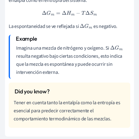
entalpía como en entropía del sistema:
Δ
G
m
=
Δ
H
m
−
T
Δ
S
m
La espontaneidad se ve reflejada si
es negativo.
Δ
G
m
Imagina una mezcla de nitrógeno y oxígeno. Si
Δ
G
m
resulta negativo bajo ciertas condiciones, esto indica
que la mezcla es espontánea y puede ocurrir sin
intervención externa.
Tener en cuenta tanto la entalpía como la entropía es
esencial para predecir correctamente el
comportamiento termodinámico de las mezclas.