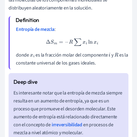
distribuyen aleatoriamente en la solución.
Entropía de mezcla
:
Δ
S
m
=
−
R
∑
x
i
ln
x
i
donde
es la fracción molar del componente
y
es la
x
i
i
R
constante universal de los gases ideales.
Es interesante notar que la entropía de mezcla siempre
resulta en un aumento de entropía, ya que es un
proceso que promueve el desorden molecular. Este
aumento de entropía está relacionado directamente
con el concepto de
irreversibilidad
en procesos de
mezcla a nivel atómico y molecular.