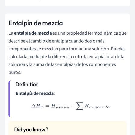
Entalpía de mezcla
La
entalpía de mezcla
es una propiedad termodinámica que
describe el cambio de entalpía cuando dos o más
componentes se mezclan para formar una solución. Puedes
calcularla mediante la diferencia entre la entalpía total de la
solución y la suma de las entalpías de los componentes
puros.
Entalpía de mezcla
:
Δ
H
m
=
H
s
o
l
u
c
i
ó
n
−
∑
H
c
o
m
p
o
n
e
n
t
e
s
ó