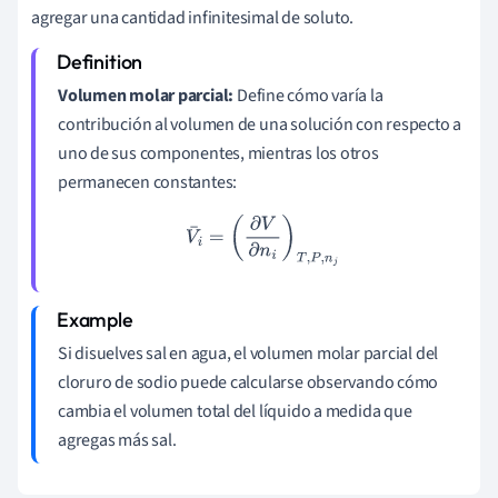
agregar una cantidad infinitesimal de soluto.
Volumen molar parcial:
Define cómo varía la
contribución al volumen de una solución con respecto a
uno de sus componentes, mientras los otros
permanecen constantes:
V
¯
i
=
(
∂
V
∂
n
i
)
T
,
P
,
n
j
Si disuelves sal en agua, el volumen molar parcial del
cloruro de sodio puede calcularse observando cómo
cambia el volumen total del líquido a medida que
agregas más sal.