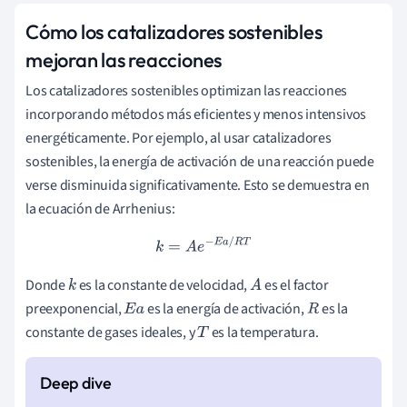
Cómo los catalizadores sostenibles
mejoran las reacciones
Los catalizadores sostenibles optimizan las reacciones
incorporando métodos más eficientes y menos intensivos
energéticamente. Por ejemplo, al usar catalizadores
sostenibles, la energía de activación de una reacción puede
verse disminuida significativamente. Esto se demuestra en
la ecuación de Arrhenius:
k
=
A
e
−
E
a
/
R
T
Donde
es la constante de velocidad,
es el factor
k
A
preexponencial,
es la energía de activación,
es la
E
a
R
constante de gases ideales, y
es la temperatura.
T