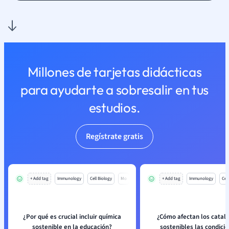
Millones de tarjetas didácticas
para ayudarte a sobresalir en tus
estudios.
Regístrate gratis
+ Add tag
Immunology
Cell Biology
Mo
+ Add tag
Immunology
Cell
¿Por qué es crucial incluir química
¿Cómo afectan los catal
sostenible en la educación?
sostenibles las condici