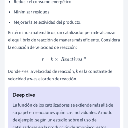
Reducir el consumo energético.
Minimizar residuos.
Mejorar la selectividad del producto.
En términos matemáticos, un catalizador permite alcanzar
el equilibrio de reacción de manera más eficiente. Considera
la ecuación de velocidad de reacción:
r
=
k
×
[
R
e
a
c
t
i
v
o
s
]
n
Donde
es la velocidad de reacción,
es la constante de
r
k
velocidad y
es el orden de reacción.
n
La función de los catalizadores se extiende más allá de
su papel en reacciones químicas individuales. A modo
de ejemplo, según un estudio sobre el uso de
catalizadores en la producción de amoníaco, estos