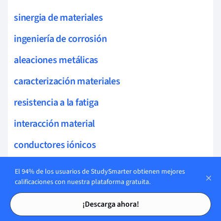
sinergia de materiales
ingeniería de corrosión
aleaciones metálicas
caracterización materiales
resistencia a la fatiga
interacción material
conductores iónicos
características termoeléctricas
El 94% de los usuarios de StudySmarter obtienen mejores
calificaciones con nuestra plataforma gratuita.
química supramolecular
Tarjetas de estudio
Tarjetas de estudio
¡Descarga ahora!
microestructura de materiales