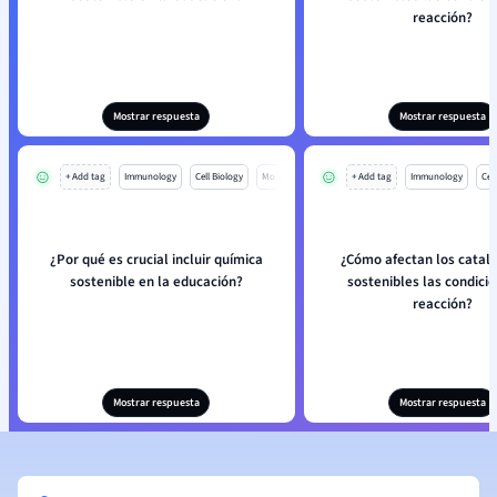
reacción?
Mostrar respuesta
Mostrar respuesta
+ Add tag
Immunology
Cell Biology
Mo
+ Add tag
Immunology
Cell
¿Por qué es crucial incluir química
¿Cómo afectan los catal
sostenible en la educación?
sostenibles las condici
reacción?
Mostrar respuesta
Mostrar respuesta