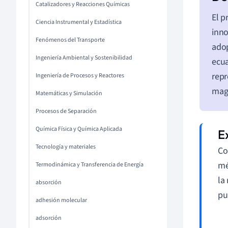
Catalizadores y Reacciones Químicas
El p
Ciencia Instrumental y Estadística
inno
Fenómenos del Transporte
ado
Ingeniería Ambiental y Sostenibilidad
ecua
repr
Ingeniería de Procesos y Reactores
magn
Matemáticas y Simulación
Procesos de Separación
Química Física y Química Aplicada
Tecnología y materiales
Co
mé
Termodinámica y Transferencia de Energía
la
absorción
pu
adhesión molecular
adsorción