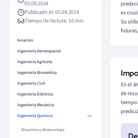
05.09.2024
predeci
Publicado el: 05.09.2024
es cruc
Tiempo de lectura: 10 min
Su util
futuras
Aviación
Ingeniería Aeroespacial
Ingeniería Agrícola
Impor
Ingeniería Biomédica
Ingeniería Civil
En el á
de resu
Ingeniería Eléctrica
tiempo 
Ingeniería Mecánica
predicc
Ingeniería Química
Bioquímica y Biotecnología