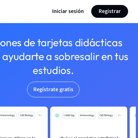
Iniciar sesión
Registrar
lones de tarjetas didácticas
 ayudarte a sobresalir en tus
estudios.
Regístrate gratis
Immunology
Cell Biology
Mo
+ Add tag
Immunology
Cell Biology
Mo