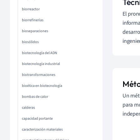
Técn
biorreactor
El pron
biorrefinerías
informa
desarro
bioseparaciones
ingenier
biosólidos
biotecnología del ADN
biotecnología industrial
biotransformaciones
Méto
bioética en biotecnología
Un méto
bombas de calor
para mo
calderas
indepen
capacidad portante
caracterización materiales