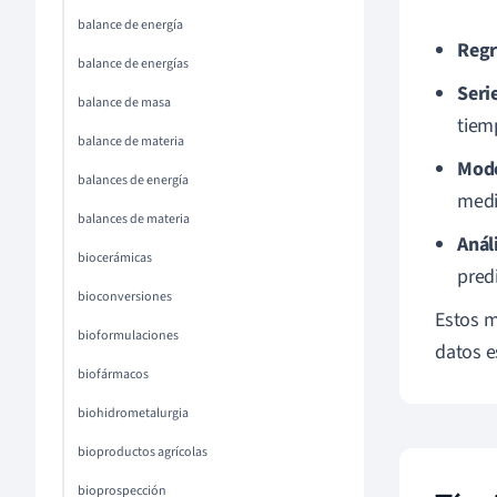
balance de energía
Regr
balance de energías
Seri
balance de masa
tiem
balance de materia
Mode
balances de energía
medi
balances de materia
Anál
biocerámicas
pred
bioconversiones
Estos m
bioformulaciones
datos e
biofármacos
biohidrometalurgia
bioproductos agrícolas
bioprospección