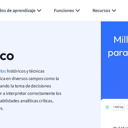
Generar tarjetas de aprendizaje
Resumir página
dos de aprendizaje
Funciones
Recursos
Mil
ico
para
tos
históricos y técnicas
lica en diversos campos como la
rando la toma de decisiones
 a interpretar correctamente los
bilidades analíticas críticas,
s.
+ Add tag