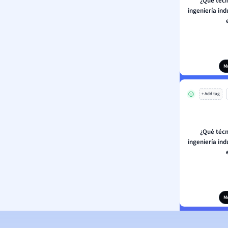
¿Qué técn
ingeniería ind
M
+ Add tag
¿Qué técn
ingeniería ind
M