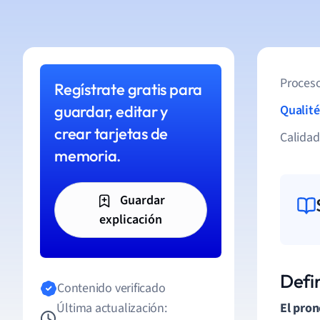
Proceso
Regístrate gratis para
guardar, editar y
Qualité
crear tarjetas de
Calida
memoria.
Guardar
explicación
Defin
Contenido verificado
Última actualización:
El pron