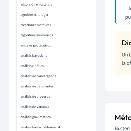
adsorción en catálisis
, 
agrobiotecnología
pu
aleaciones metálicas
algoritmos numéricos
anclajes geotécnicos
Un b
análisis bayesiano
la o
análisis cinético
análisis de convergencia
análisis de pendientes
análisis de procesos
análisis de varianza
Méto
análisis gravimétrico
análisis térmico diferencial
Existen