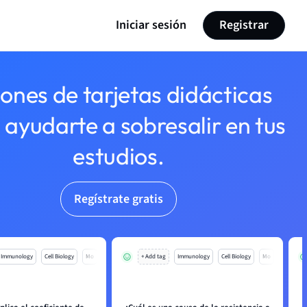
Iniciar sesión
Registrar
lones de tarjetas didácticas
 ayudarte a sobresalir en tus
estudios.
Regístrate gratis
Immunology
Cell Biology
Mo
+ Add tag
Immunology
Cell Biology
Mo