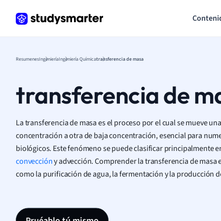
Conteni
Resumenes
Ingeniería
Ingeniería Química
transferencia de masa
transferencia de m
La transferencia de masa es el proceso por el cual se mueve una
concentración a otra de baja concentración, esencial para nume
biológicos. Este fenómeno se puede clasificar principalmente en
convección
y advección. Comprender la transferencia de masa e
como la purificación de agua, la fermentación y la producción
Pruéablo tú mismo