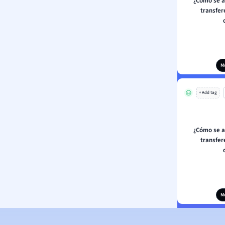
¿Cómo se ap
transfer
M
+ Add tag
¿Cómo se ap
transfer
M