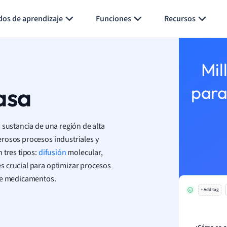
Generar tarjetas de aprendizaje
Resumir página
dos de aprendizaje
Funciones
Recursos
Mil
asa
para
 sustancia de una región de alta
rosos procesos industriales y
 tres tipos:
difusión
molecular,
s crucial para optimizar procesos
 de medicamentos.
+ Add tag