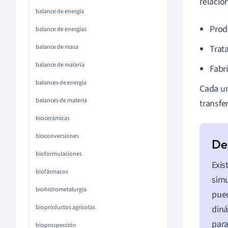
relacio
balance de energía
Prod
balance de energías
balance de masa
Trat
balance de materia
Fabr
balances de energía
Cada un
balances de materia
transfe
biocerámicas
bioconversiones
bioformulaciones
Exi
biofármacos
simu
biohidrometalurgia
pued
bioproductos agrícolas
diná
para
bioprospección