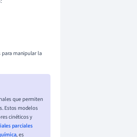
:
s para manipular la
nales que permiten
os. Estos modelos
es cinéticos y
iales parciales
química
, es