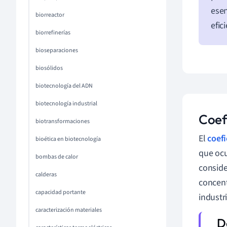
esen
biorreactor
efic
biorrefinerías
bioseparaciones
biosólidos
biotecnología del ADN
biotecnología industrial
Coef
biotransformaciones
El
coefi
bioética en biotecnología
que ocu
bombas de calor
conside
calderas
concent
capacidad portante
industri
caracterización materiales