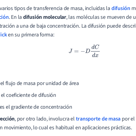
 varios tipos de transferencia de masa, incluidas la
difusión
mo
ción
. En la
difusión molecular
, las moléculas se mueven de u
ración a una de baja concentración. La difusión puede descri
Fick
en su primera forma:
J
=
−
D
d
C
d
x
s el flujo de masa por unidad de área
s el coeficiente de difusión
 es el gradiente de concentración
ección
, por otro lado, involucra el
transporte de masa
por el
en movimiento, lo cual es habitual en aplicaciones prácticas.