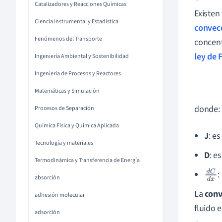
Catalizadores y Reacciones Químicas
Existen
Ciencia Instrumental y Estadística
convec
Fenómenos del Transporte
concent
ley de 
Ingeniería Ambiental y Sostenibilidad
Ingeniería de Procesos y Reactores
Matemáticas y Simulación
donde:
Procesos de Separación
Química Física y Química Aplicada
J
: e
Tecnología y materiales
D
: e
Termodinámica y Transferencia de Energía
:
d
C
absorción
d
x
La
conv
adhesión molecular
fluido 
adsorción