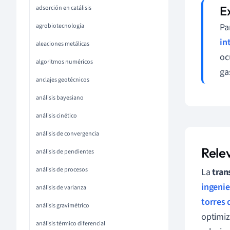
adsorción en catálisis
Pa
agrobiotecnología
in
aleaciones metálicas
oc
algoritmos numéricos
ga
anclajes geotécnicos
análisis bayesiano
análisis cinético
análisis de convergencia
Relev
análisis de pendientes
análisis de procesos
La
tran
ingenie
análisis de varianza
torres 
análisis gravimétrico
optimiz
análisis térmico diferencial