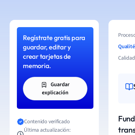
Proceso
Regístrate gratis para
guardar, editar y
Qualité
crear tarjetas de
Calida
memoria.
Guardar
explicación
Fund
Contenido verificado
tran
Última actualización: