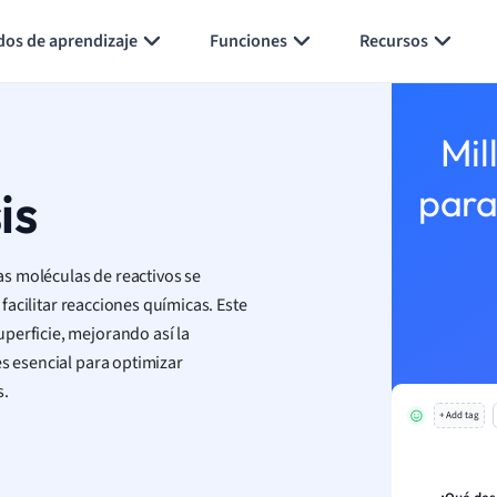
Generar tarjetas de aprendizaje
Resumir página
dos de aprendizaje
Funciones
Recursos
Mil
is
para
las moléculas de reactivos se
 facilitar reacciones químicas. Este
perficie, mejorando así la
es esencial para optimizar
s.
+ Add tag