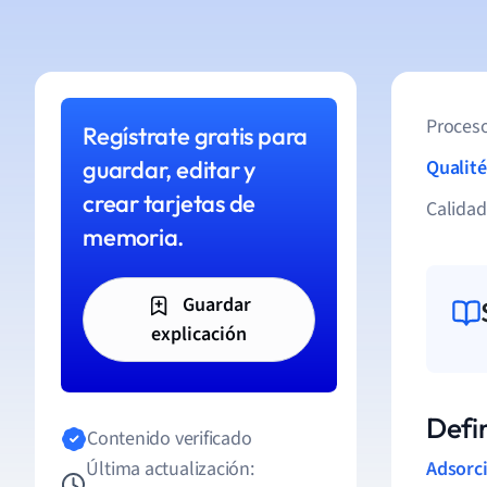
Proceso
Regístrate gratis para
guardar, editar y
Qualité
crear tarjetas de
Calida
memoria.
Guardar
explicación
Defin
Contenido verificado
Última actualización:
Adsorc