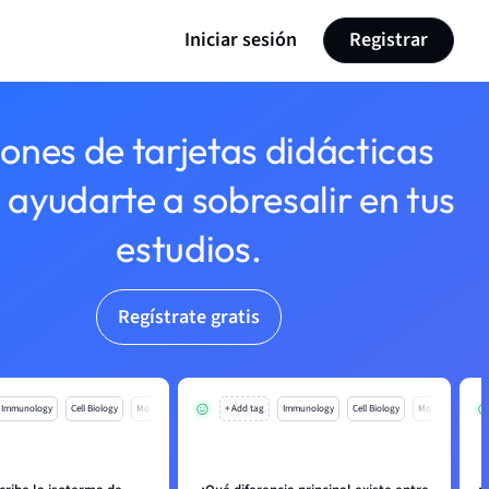
Iniciar sesión
Registrar
lones de tarjetas didácticas
 ayudarte a sobresalir en tus
estudios.
Regístrate gratis
Immunology
Cell Biology
Mo
+ Add tag
Immunology
Cell Biology
Mo