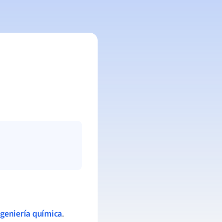
ngeniería química
.