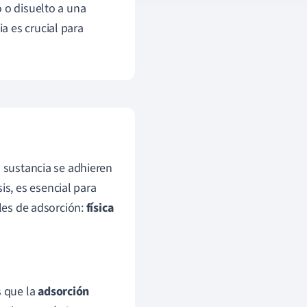
 o disuelto a una
a es crucial para
a sustancia se adhieren
sis, es esencial para
ales de adsorción:
física
s que la
adsorción