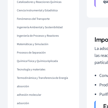
qu
Catalizadores y Reacciones Químicas
Ciencia Instrumental y Estadística
Fenómenos del Transporte
Ingeniería Ambiental y Sostenibilidad
Ingeniería de Procesos y Reactores
Impor
Matemáticas y Simulación
La adso
Procesos de Separación
las rea
Química Física y Química Aplicada
partícu
Tecnología y materiales
Conv
Termodinámica y Transferencia de Energía
Prod
absorción
Purif
adhesión molecular
adsorción