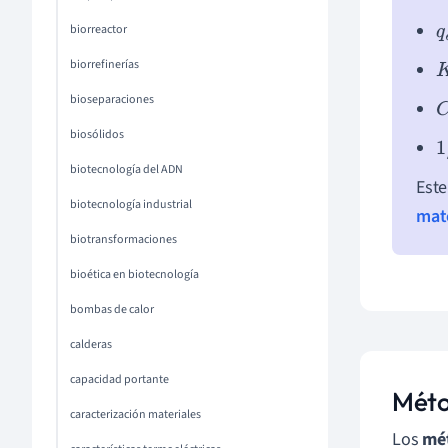
biorreactor
q
e
biorrefinerías
K
bioseparaciones
C
biosólidos
1
biotecnología del ADN
Este
biotecnología industrial
mat
biotransformaciones
bioética en biotecnología
bombas de calor
calderas
capacidad portante
Méto
caracterización materiales
Los
mét