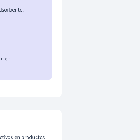
dsorbente.
ón en
activos en productos