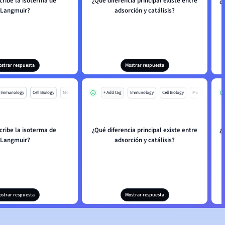
cribe la isoterma de
¿Qué diferencia principal existe entre
¿
Langmuir?
adsorción y catálisis?
ostrar respuesta
Mostrar respuesta
Immunology
Cell Biology
Mo
+ Add tag
Immunology
Cell Biology
Mo
cribe la isoterma de
¿Qué diferencia principal existe entre
¿
Langmuir?
adsorción y catálisis?
ostrar respuesta
Mostrar respuesta