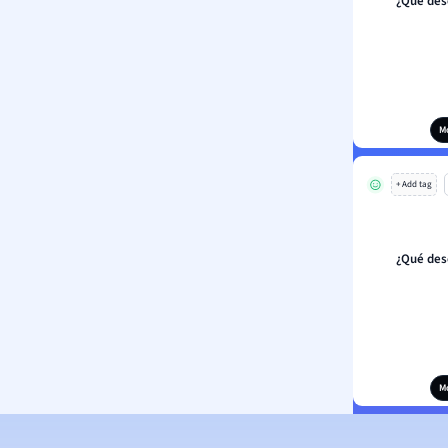
¿Qué des
M
+ Add tag
¿Qué des
M