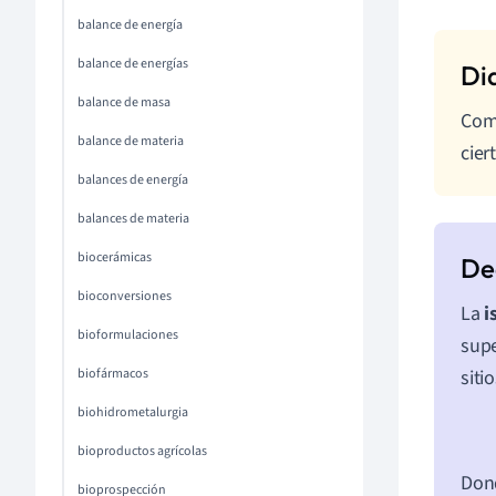
balance de energía
balance de energías
balance de masa
Comp
balance de materia
cier
balances de energía
balances de materia
biocerámicas
bioconversiones
La
i
bioformulaciones
supe
biofármacos
siti
biohidrometalurgia
bioproductos agrícolas
Don
bioprospección