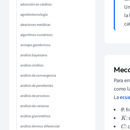
adsorción en catálisis
Un
la
agrobiotecnología
ca
aleaciones metálicas
algoritmos numéricos
anclajes geotécnicos
análisis bayesiano
análisis cinético
Meca
análisis de convergencia
Para en
análisis de pendientes
como la
análisis de procesos
La
ecua
análisis de varianza
: f
θ
análisis gravimétrico
:
K
: 
análisis térmico diferencial
C