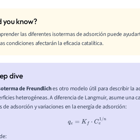
render las diferentes isotermas de adsorción puede ayudar
tas condiciones afectarán la eficacia catalítica.
soterma de Freundlich
es otro modelo útil para describir la 
rficies heterogéneas. A diferencia de Langmuir, asume una ca
os de adsorción y variaciones en la energía de adsorción:
q
e
=
K
f
⋅
C
e
1
/
n
de: