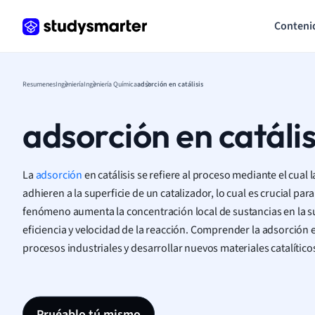
Conteni
Resumenes
Ingeniería
Ingeniería Química
adsorción en catálisis
adsorción en catális
La
adsorción
en catálisis se refiere al proceso mediante el cual 
adhieren a la superficie de un catalizador, lo cual es crucial para
fenómeno aumenta la concentración local de sustancias en la su
eficiencia y velocidad de la reacción. Comprender la adsorción 
procesos industriales y desarrollar nuevos materiales catalítico
Pruéablo tú mismo