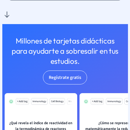
Millones de tarjetas didácticas
para ayudarte a sobresalir en tus
estudios.
Regístrate gratis
+ Add tag
Immunology
Cell Biology
Mo
+ Add tag
Immunology
Cell
¿Qué revela el índice de reactividad en
¿Cómo se represen
la termodinámica de reactores
matemáticamente la reducc