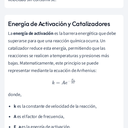
Energía de Activación y Catalizadores
La
energía de activación
es la barrera energética que debe
superarse para que una reacción química ocurra. Un
catalizador reduce esta energía, permitiendo que las
reacciones se realicen a temperaturas y presiones más
bajas. Matematicamente, este principio se puede
representar mediante la ecuación de Arrhenius:
k
=
A
e
−
E
a
R
T
donde,
k
es la constante de velocidad de la reacción,
A
es el factor de frecuencia,
E_a
es la energía de activación,