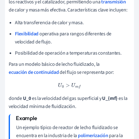
los reactivos y el catalizador, permitiendo una
transmisión
de calor y masa más efectiva. Características clave incluyen:
Alta transferencia de calor y masa.
Flexibilidad
operativa para rangos diferentes de
velocidad de flujo.
Posibilidad de operación a temperaturas constantes.
Para un modelo básico de lecho fluidizado, la
ecuación de continuidad
del flujo se representa por:
U
0
>
U
m
f
donde
U_0
es la velocidad del gas superficial y
U_{mf}
es la
velocidad mínima de fluidización.
Un ejemplo típico de reactor de lecho fluidizado se
encuentra en la industria de la
polimerización
para la