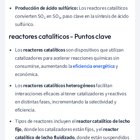
Producción de ácido sulfúrico:
Los reactores catalíticos
convierten SO₂ en SO₃, paso clave en la síntesis de ácido
sulfúrico.
reactores catalíticos - Puntos clave
Los
reactores catalíticos
son dispositivos que utilizan
catalizadores para acelerar reacciones químicas sin
consumirse, aumentando la
eficiencia energética
y
económica.
Los
reactores catalíticos heterogéneos
facilitan
interacciones eficaces al tener catalizadores y reactivos
en distintas fases, incrementando la selectividad y
eficiencia.
Tipos de reactores incluyen el
reactor catalítico de lecho
fijo
, donde los catalizadores están fijos, y el
reactor
catalítico de lecho fluidizado
, donde están suspendidos