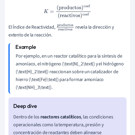
K
=
(
productos
)
coef
(
reactivos
)
coef
El Índice de Reactividad,
revela la dirección y
product
extento de la reacción.
os
reactiv
os
Por ejemplo, en un reactor catalítico para la síntesis de
amoníaco, el nitrógeno (\text{N}_2\text{) y el hidrógeno
(\text{H}_2\text{) reaccionan sobre un catalizador de
hierro (\text{Fe}\text{) para formar amoníaco
(\text{NH}_3\text{).
Dentro de los
reactores catalíticos
, las condiciones
operacionales como la temperatura, presión y
concentración de reactantes deben alinearse