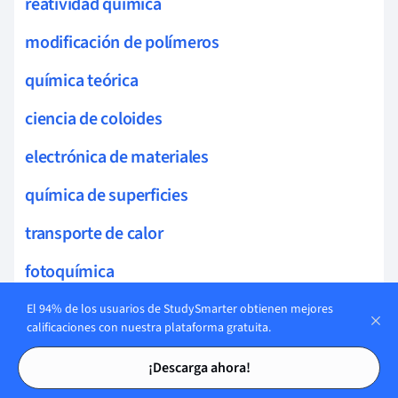
reatividad química
modificación de polímeros
química teórica
ciencia de coloides
electrónica de materiales
química de superficies
transporte de calor
fotoquímica
química cuántica
El 94% de los usuarios de StudySmarter obtienen mejores
calificaciones con nuestra plataforma gratuita.
catálisis heterogénea
Tarjetas de estudio
Tarjetas de estudio
¡Descarga ahora!
Procesos de Separación