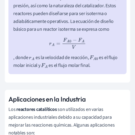
presión, así como la naturaleza del catalizador. Estos
reactores pueden diseñarse para ser isoterma o
adiabáticamente operativos. La ecuación de diseño
básico para un reactor isoterma se expresa como
r
A
=
F
A
0
−
F
A
V
, donde
es la velocidad de reacción,
es el flujo
r
A
F
A
0
molar inicial y
es el flujo molar final.
F
A
Aplicaciones en la Industria
Los
reactores catalíticos
son utilizados en varias
aplicaciones industriales debido a su capacidad para
mejorar las reacciones químicas. Algunas aplicaciones
notables son: