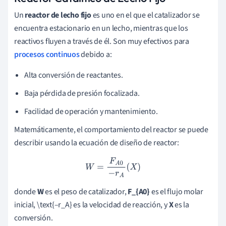
Un
reactor de lecho fijo
es uno en el que el catalizador se
encuentra estacionario en un lecho, mientras que los
reactivos fluyen a través de él. Son muy efectivos para
procesos continuos
debido a:
Alta conversión de reactantes.
Baja pérdida de presión focalizada.
Facilidad de operación y mantenimiento.
Matemáticamente, el comportamiento del reactor se puede
describir usando la ecuación de diseño de reactor:
W
=
F
A
0
−
r
A
(
X
)
donde
W
es el peso de catalizador,
F_{A0}
es el flujo molar
inicial, \text{–r_A} es la velocidad de reacción, y
X
es la
conversión.