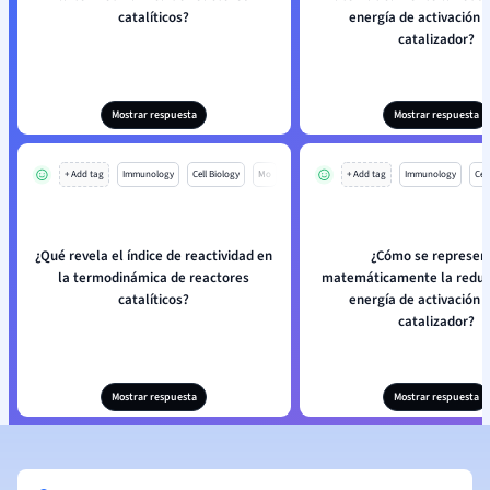
catalíticos?
energía de activación 
catalizador?
Mostrar respuesta
Mostrar respuesta
+ Add tag
Immunology
Cell Biology
Mo
+ Add tag
Immunology
Cell
¿Qué revela el índice de reactividad en
¿Cómo se represen
la termodinámica de reactores
matemáticamente la reducc
catalíticos?
energía de activación 
catalizador?
Mostrar respuesta
Mostrar respuesta