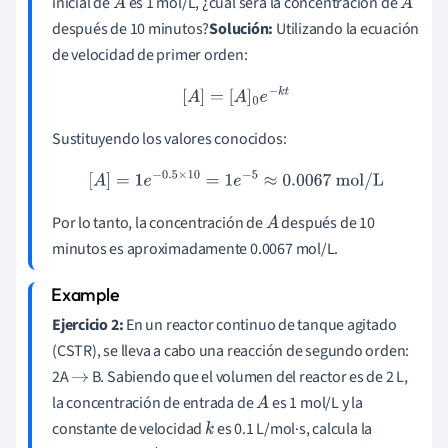
inicial de
es 1 mol/L, ¿cuál será la concentración de
A
A
después de 10 minutos?
Solución:
Utilizando la ecuación
de velocidad de primer orden:
[
A
]
=
[
A
]
0
e
−
k
t
Sustituyendo los valores conocidos:
[
A
]
=
1
e
−
0.5
×
10
=
1
e
−
5
≈
0.0067
mol/L
Por lo tanto, la concentración de
después de 10
A
minutos es aproximadamente 0.0067 mol/L.
Ejercicio 2:
En un reactor continuo de tanque agitado
(CSTR), se lleva a cabo una reacción de segundo orden:
2A
B. Sabiendo que el volumen del reactor es de 2 L,
→
la concentración de entrada de
es 1 mol/L y la
A
constante de velocidad
es 0.1 L/mol·s, calcula la
k