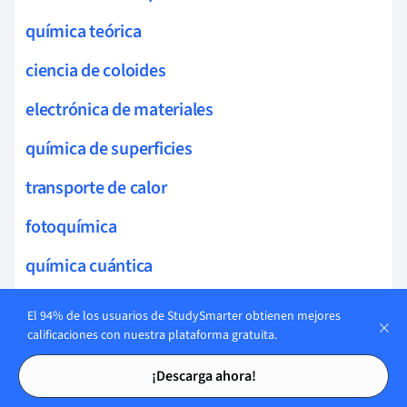
química teórica
ciencia de coloides
electrónica de materiales
química de superficies
transporte de calor
fotoquímica
química cuántica
catálisis heterogénea
El 94% de los usuarios de StudySmarter obtienen mejores
calificaciones con nuestra plataforma gratuita.
Procesos de Separación
Tarjetas de estudio
Tarjetas de estudio
¡Descarga ahora!
procesos de extracción