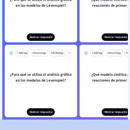
en los modelos de Levenspiel?
reacciones de primer 
Mostrar respuesta
Mostrar respuesta
+ Add tag
Immunology
Cell Biology
Mo
+ Add tag
Immunology
Cell
¿Para qué se utiliza el análisis gráfico
¿Qué modelo cinético ap
en los modelos de Levenspiel?
reacciones de primer 
Mostrar respuesta
Mostrar respuesta