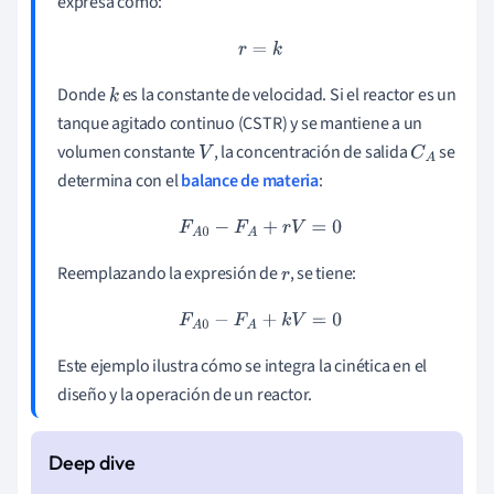
expresa como:
r
=
k
Donde
es la constante de velocidad. Si el reactor es un
k
tanque agitado continuo (CSTR) y se mantiene a un
volumen constante
, la concentración de salida
se
V
C
A
determina con el
balance de materia
:
F
A
0
−
F
A
+
r
V
=
0
Reemplazando la expresión de
, se tiene:
r
F
A
0
−
F
A
+
k
V
=
0
Este ejemplo ilustra cómo se integra la cinética en el
diseño y la operación de un reactor.