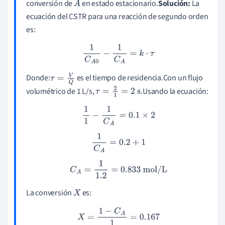
conversión de
en estado estacionario.
Solución:
La
A
ecuación del CSTR para una reacción de segundo orden
es:
1
C
A
0
−
1
C
A
=
k
⋅
τ
Donde:
es el tiempo de residencia.Con un flujo
τ
=
V
Q
volumétrico de 1 L/s,
.Usando la ecuación:
τ
=
2
1
=
2
s
1
1
−
1
C
A
=
0.1
×
2
1
C
A
=
0.2
+
1
C
A
=
1
1.2
=
0.833
mol/L
La conversión
es:
X
X
=
1
−
C
A
1
=
0.167