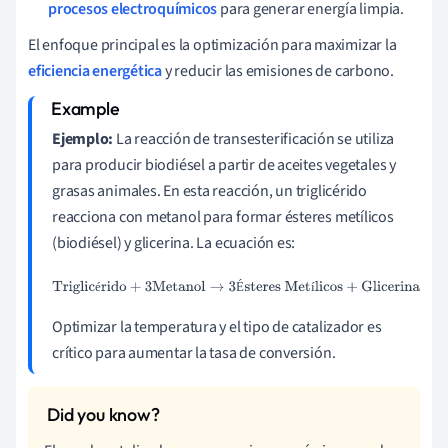
procesos electroquímicos
para generar energía limpia.
El enfoque principal es la optimización para maximizar la
eficiencia energética
y reducir las emisiones de carbono.
Ejemplo:
La reacción de transesterificación se utiliza
para producir biodiésel a partir de aceites vegetales y
grasas animales. En esta reacción, un triglicérido
reacciona con metanol para formar ésteres metílicos
(biodiésel) y glicerina. La ecuación es:
Triglicérido
+
3
Metanol
→
3
Ésteres Metílicos
+
Glicerina
é
É
í
Optimizar la temperatura y el tipo de catalizador es
crítico para aumentar la tasa de conversión.