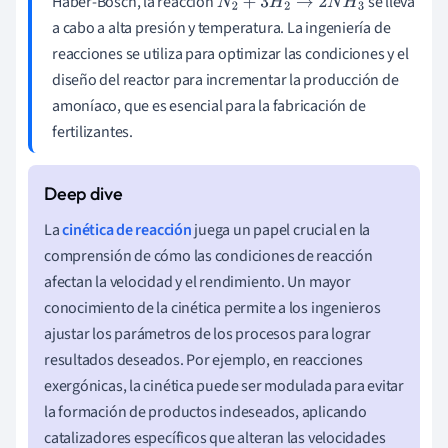
Haber-Bosch, la reacción
se lleva
N
2
+
3
H
2
→
2
N
H
3
a cabo a alta presión y temperatura. La ingeniería de
reacciones se utiliza para optimizar las condiciones y el
diseño del reactor para incrementar la producción de
amoníaco, que es esencial para la fabricación de
fertilizantes.
La
cinética de reacción
juega un papel crucial en la
comprensión de cómo las condiciones de reacción
afectan la velocidad y el rendimiento. Un mayor
conocimiento de la cinética permite a los ingenieros
ajustar los parámetros de los procesos para lograr
resultados deseados. Por ejemplo, en reacciones
exergónicas, la cinética puede ser modulada para evitar
la formación de productos indeseados, aplicando
catalizadores específicos que alteran las velocidades