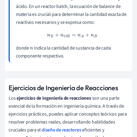
ácido. En un reactor batch, la ecuación de balance de
materia es crucial para determinar la cantidad exacta de
reactivos necesarios y se expresa como:
n
E
+
n
O
H
=
n
A
+
n
B
donde
indica la cantidad de sustancia de cada
n
componente respectivo.
Ejercicios de Ingeniería de Reacciones
Los
ejercicios de ingeniería de reacciones
son una parte
esencial de la formación en ingeniería química. A través de
ejercicios prácticos, puedes aplicar conceptos teóricos para
resolver problemas reales, desarrollando habilidades
cruciales para el
diseño de reactores
eficientes y