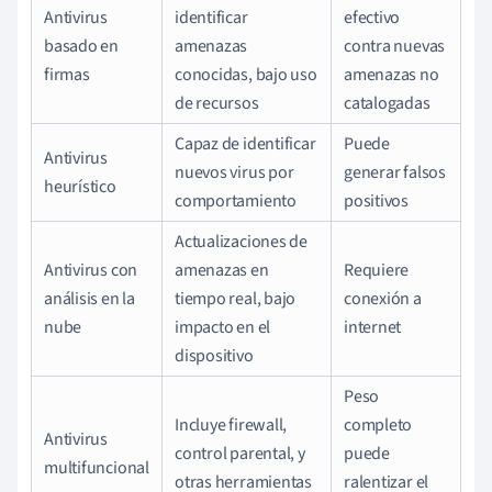
Antivirus
identificar
efectivo
basado en
amenazas
contra nuevas
firmas
conocidas, bajo uso
amenazas no
de recursos
catalogadas
Capaz de identificar
Puede
Antivirus
nuevos virus por
generar falsos
heurístico
comportamiento
positivos
Actualizaciones de
Antivirus con
amenazas en
Requiere
análisis en la
tiempo real, bajo
conexión a
nube
impacto en el
internet
dispositivo
Peso
Incluye firewall,
completo
Antivirus
control parental, y
puede
multifuncional
otras herramientas
ralentizar el