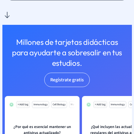
Millones de tarjetas didácticas
para ayudarte a sobresalir en tus
estudios.
Regístrate gratis
+ Add tag
Immunology
Cell Biology
Mo
+ Add tag
Immunology
Cell
¿Por qué es esencial mantener un
¿Qué incluyen las actuali
antivirus actualizado?
regulares del antivirus 