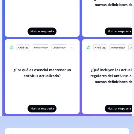
nuevas definiciones de 
Mostrar respuesta
Mostrar respuesta
+ Add tag
Immunology
Cell Biology
Mo
+ Add tag
Immunology
Cell
¿Por qué es esencial mantener un
¿Qué incluyen las actuali
antivirus actualizado?
regulares del antivirus 
nuevas definiciones de 
Mostrar respuesta
Mostrar respuesta