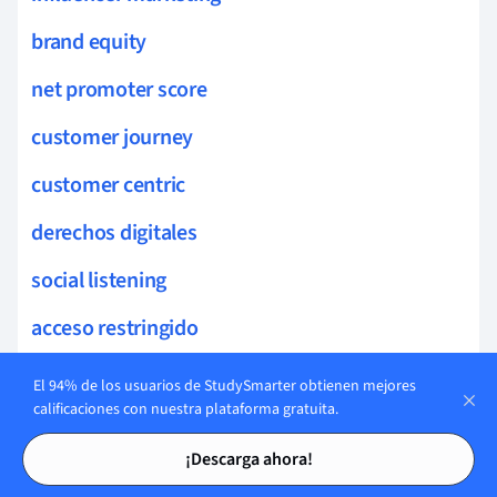
brand equity
net promoter score
customer journey
customer centric
derechos digitales
social listening
acceso restringido
huella digital
El 94% de los usuarios de StudySmarter obtienen mejores
calificaciones con nuestra plataforma gratuita.
ingeniería social
Tarjetas de estudio
Tarjetas de estudio
¡Descarga ahora!
antivirus