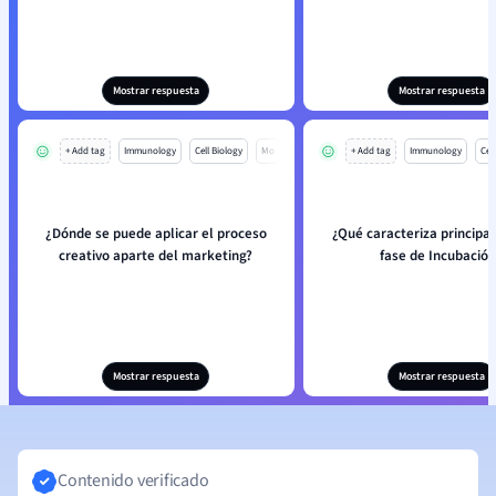
Mostrar respuesta
Mostrar respuesta
+ Add tag
Immunology
Cell Biology
Mo
+ Add tag
Immunology
Cell
¿Dónde se puede aplicar el proceso
¿Qué caracteriza principa
creativo aparte del marketing?
fase de Incubació
Mostrar respuesta
Mostrar respuesta
Contenido verificado