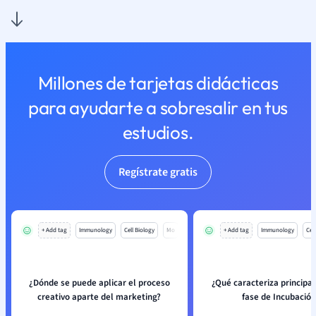
Millones de tarjetas didácticas
para ayudarte a sobresalir en tus
estudios.
Regístrate gratis
+ Add tag
Immunology
Cell Biology
Mo
+ Add tag
Immunology
Cell
¿Dónde se puede aplicar el proceso
¿Qué caracteriza principa
creativo aparte del marketing?
fase de Incubació