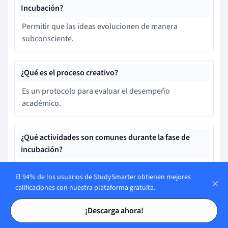
Incubación?
Permitir que las ideas evolucionen de manera
subconsciente.
¿Qué es el proceso creativo?
Es un protocolo para evaluar el desempeño
académico.
¿Qué actividades son comunes durante la fase de
incubación?
Redactar informes, leer estudios
El 94% de los usuarios de StudySmarter obtienen mejores
calificaciones con nuestra plataforma gratuita.
Tarjetas de estudio
Tarjetas de estudio
¿Qué es crucial durante la fase de Iluminación?
¡Descarga ahora!
Reunir y absorber tanta información como sea