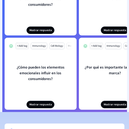
consumidores?
Mostrar respuesta
Mostrar respuesta
+ Add tag
Immunology
Cell Biology
Mo
+ Add tag
Immunology
Cell
¿Cómo pueden los elementos
¿Por qué es importante la
emocionales influir en los
marca?
consumidores?
Mostrar respuesta
Mostrar respuesta