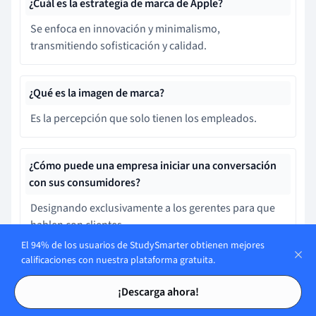
¿Cuál es la estrategia de marca de Apple?
Se enfoca en innovación y minimalismo,
transmitiendo sofisticación y calidad.
¿Qué es la imagen de marca?
Es la percepción que solo tienen los empleados.
¿Cómo puede una empresa iniciar una conversación
con sus consumidores?
Designando exclusivamente a los gerentes para que
hablen con clientes.
El 94% de los usuarios de StudySmarter obtienen mejores
calificaciones con nuestra plataforma gratuita.
¿Qué caracteriza a un caso de imagen de marca
Tarjetas de estudio
Tarjetas de estudio
exitoso?
¡Descarga ahora!
Usan estrategias efectivas que mejoran la percepción