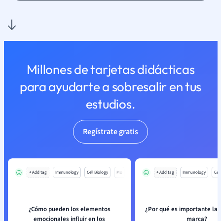
Millones de tarjetas didácticas
para ayudarte a sobresalir en tus
estudios.
Regístrate gratis
+ Add tag
Immunology
Cell Biology
Mo
+ Add tag
Immunology
Cell
¿Cómo pueden los elementos
¿Por qué es importante la
emocionales influir en los
marca?