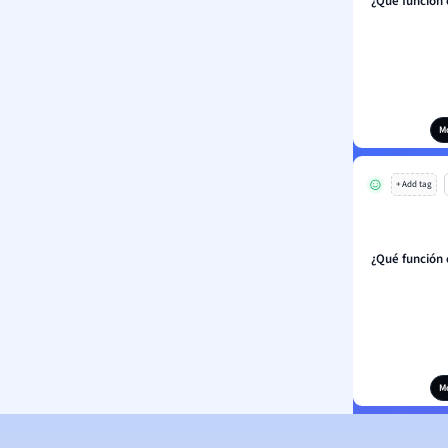
¿Qué función
M
+ Add tag
¿Qué función
M