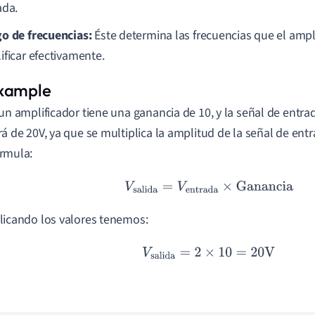
ada.
o de frecuencias:
Éste determina las frecuencias que el ampl
ificar efectivamente.
 un amplificador tiene una ganancia de 10, y la señal de entrad
rá de 20V, ya que se multiplica la amplitud de la señal de ent
rmula:
V
salida
=
V
entrada
×
Ganancia
licando los valores tenemos:
V
salida
=
2
×
10
=
20
V