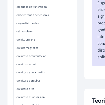
áng
capacidad de transmisión
efic
caracterización de sensores
sign
prop
cargas distribuidas
grad
celdas solares
intr
circuito en serie
cond
circuito magnético
dist
apli
circuitos de conmutación
circuitos de control
circuitos de polarización
circuitos de pruebas
circuitos de red
circuitos de transmisión
Teor