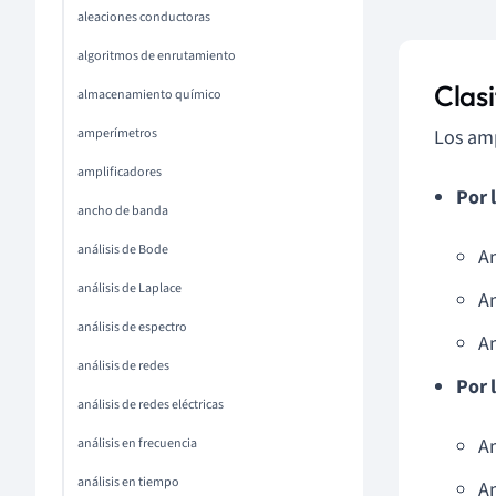
aleaciones conductoras
algoritmos de enrutamiento
Clasi
almacenamiento químico
amperímetros
Los amp
amplificadores
Por l
ancho de banda
análisis de Bode
Am
análisis de Laplace
Am
análisis de espectro
Am
análisis de redes
Por 
análisis de redes eléctricas
A
análisis en frecuencia
análisis en tiempo
A