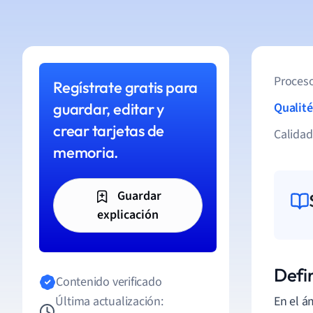
Proceso
Regístrate gratis para
guardar, editar y
Qualité
crear tarjetas de
Calida
memoria.
Guardar
explicación
Defi
Contenido verificado
Última actualización:
En el á