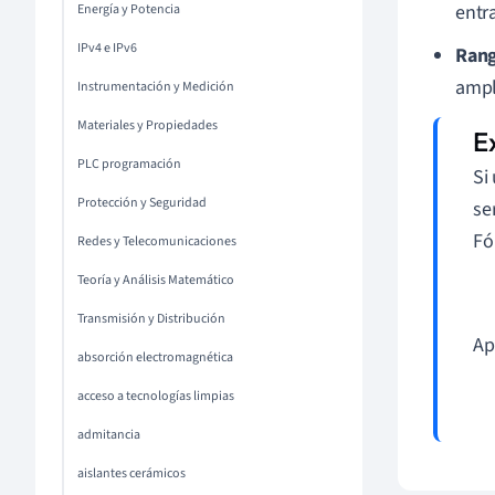
entr
Energía y Potencia
IPv4 e IPv6
Rang
ampl
Instrumentación y Medición
Materiales y Propiedades
PLC programación
Si
Protección y Seguridad
se
Fó
Redes y Telecomunicaciones
Teoría y Análisis Matemático
Transmisión y Distribución
Ap
absorción electromagnética
acceso a tecnologías limpias
admitancia
aislantes cerámicos