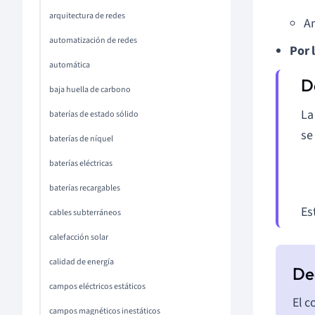
arquitectura de redes
Am
automatización de redes
Por 
automática
baja huella de carbono
L
baterías de estado sólido
se
baterías de níquel
baterías eléctricas
baterías recargables
Es
cables subterráneos
calefacción solar
calidad de energía
campos eléctricos estáticos
El c
campos magnéticos inestáticos