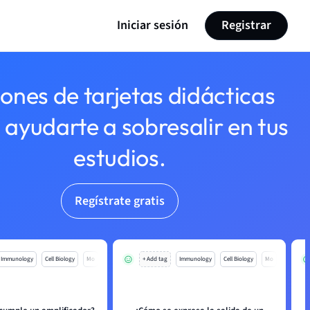
Iniciar sesión
Registrar
lones de tarjetas didácticas
 ayudarte a sobresalir en tus
estudios.
Regístrate gratis
Immunology
Cell Biology
Mo
+ Add tag
Immunology
Cell Biology
Mo