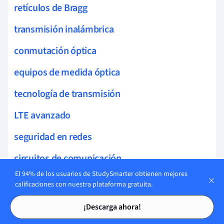
retículos de Bragg
transmisión inalámbrica
conmutación óptica
equipos de medida óptica
tecnología de transmisión
LTE avanzado
seguridad en redes
circuitos de comunicación
El 94% de los usuarios de StudySmarter obtienen mejores
transmisión espacio-libre
calificaciones con nuestra plataforma gratuita.
Tarjetas de estudio
Tarjetas de estudio
retardo de propagación
¡Descarga ahora!
tecnología NFC