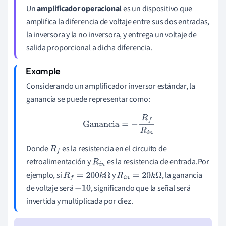
Un
amplificador operacional
es un dispositivo que
amplifica la diferencia de voltaje entre sus dos entradas,
la inversora y la no inversora, y entrega un voltaje de
salida proporcional a dicha diferencia.
Considerando un amplificador inversor estándar, la
ganancia se puede representar como:
Ganancia
=
−
R
f
R
i
n
Donde
es la resistencia en el circuito de
R
f
retroalimentación y
es la resistencia de entrada.Por
R
i
n
ejemplo, si
y
, la ganancia
R
f
=
200
k
Ω
R
i
n
=
20
k
Ω
de voltaje será
, significando que la señal será
−
10
invertida y multiplicada por diez.