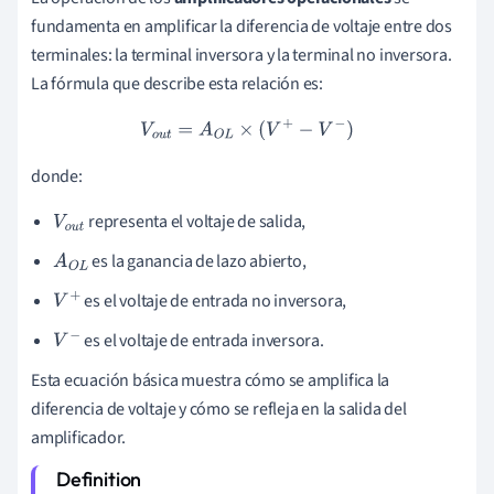
fundamenta en amplificar la diferencia de voltaje entre dos
terminales: la terminal inversora y la terminal no inversora.
La fórmula que describe esta relación es:
V
o
u
t
=
A
O
L
×
(
V
+
−
V
−
)
donde:
representa el voltaje de salida,
V
o
u
t
es la ganancia de lazo abierto,
A
O
L
es el voltaje de entrada no inversora,
V
+
es el voltaje de entrada inversora.
V
−
Esta ecuación básica muestra cómo se amplifica la
diferencia de voltaje y cómo se refleja en la salida del
amplificador.