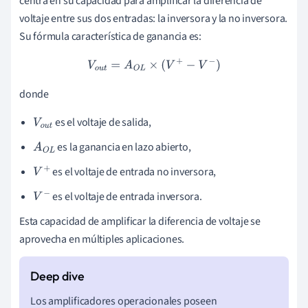
centra en su capacidad para amplificar la diferencia de
voltaje entre sus dos entradas: la inversora y la no inversora.
Su fórmula característica de ganancia es:
V
o
u
t
=
A
O
L
×
(
V
+
−
V
−
)
donde
es el voltaje de salida,
V
o
u
t
es la ganancia en lazo abierto,
A
O
L
es el voltaje de entrada no inversora,
V
+
es el voltaje de entrada inversora.
V
−
Esta capacidad de amplificar la diferencia de voltaje se
aprovecha en múltiples aplicaciones.
Los amplificadores operacionales poseen