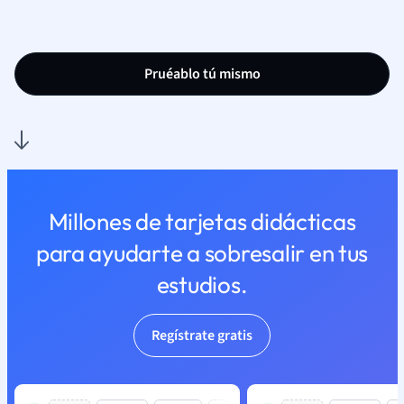
Pruéablo tú mismo
Millones de tarjetas didácticas
para ayudarte a sobresalir en tus
estudios.
Regístrate gratis