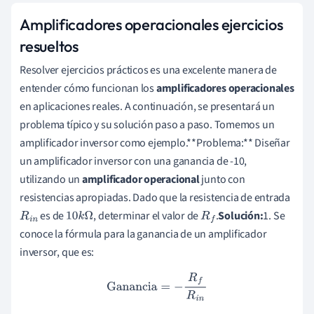
Amplificadores operacionales ejercicios
resueltos
Resolver ejercicios prácticos es una excelente manera de
entender cómo funcionan los
amplificadores operacionales
en aplicaciones reales. A continuación, se presentará un
problema típico y su solución paso a paso. Tomemos un
amplificador inversor como ejemplo.**Problema:** Diseñar
un amplificador inversor con una ganancia de -10,
utilizando un
amplificador operacional
junto con
resistencias apropiadas. Dado que la resistencia de entrada
es de
, determinar el valor de
.
Solución:
1. Se
R
i
n
10
k
Ω
R
f
conoce la fórmula para la ganancia de un amplificador
inversor, que es:
Ganancia
=
−
R
f
R
i
n