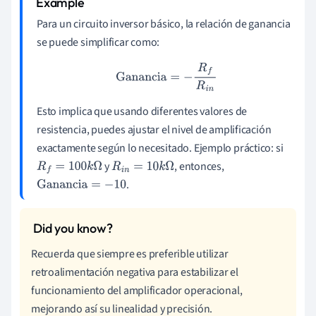
Para un circuito inversor básico, la relación de ganancia
se puede simplificar como:
Ganancia
=
−
R
f
R
i
n
Esto implica que usando diferentes valores de
resistencia, puedes ajustar el nivel de amplificación
exactamente según lo necesitado. Ejemplo práctico: si
y
, entonces,
R
f
=
100
k
Ω
R
i
n
=
10
k
Ω
.
Ganancia
=
−
10
Recuerda que siempre es preferible utilizar
retroalimentación negativa para estabilizar el
funcionamiento del amplificador operacional,
mejorando así su linealidad y precisión.