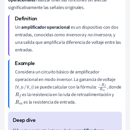
significativamente las señales originales.
Un
amplificador operacional
es un dispositivo con dos
entradas, conocidas como
inversora
y
no inversora
, y
una salida que amplifica la diferencia de voltaje entre las
entradas.
Considera un circuito básico de amplificador
operacional en modo inversor. La ganancia de voltaje
(V_o / V_i) se puede calcular con la fórmula:
, donde
−
R
f
R
es la resistencia en la ruta de retroalimentación y
i
n
R
f
es la resistencia de entrada.
R
i
n