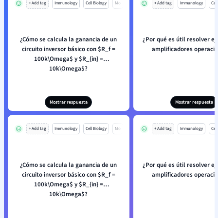
+ Add tag
Immunology
Cell Biology
Mo
+ Add tag
Immunology
Cell
¿Cómo se calcula la ganancia de un
¿Por qué es útil resolver ej
circuito inversor básico con $R_f =
amplificadores operaci
100k\Omega$ y $R_{in} =
10k\Omega$?
Mostrar respuesta
Mostrar respuesta
+ Add tag
Immunology
Cell Biology
Mo
+ Add tag
Immunology
Cell
¿Cómo se calcula la ganancia de un
¿Por qué es útil resolver ej
circuito inversor básico con $R_f =
amplificadores operaci
100k\Omega$ y $R_{in} =
10k\Omega$?