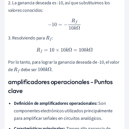
2. La ganancia deseada es -10, así que substituimos los
valores conocidos:
−
10
=
−
R
f
10
k
Ω
3. Resolviendo para
:
R
f
R
f
=
10
×
10
k
Ω
=
100
k
Ω
Por lo tanto, para lograr la ganancia deseada de -10, el valor
de
debe ser
.
R
f
100
k
Ω
amplificadores operacionales - Puntos
clave
Definición de amplificadores operacionales:
Son
componentes electrónicos utilizados principalmente
para amplificar señales en circuitos analógicos.
Características principales:
Tienen alta ganancia de