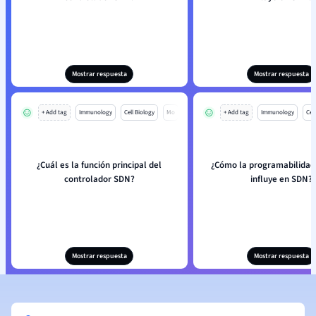
Mostrar respuesta
Mostrar respuesta
+ Add tag
Immunology
Cell Biology
Mo
+ Add tag
Immunology
Cell
¿Cuál es la función principal del
¿Cómo la programabilidad
controlador SDN?
influye en SDN?
Mostrar respuesta
Mostrar respuesta