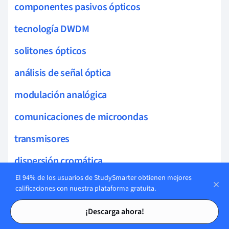
componentes pasivos ópticos
tecnología DWDM
solitones ópticos
análisis de señal óptica
modulación analógica
comunicaciones de microondas
transmisores
dispersión cromática
El 94% de los usuarios de StudySmarter obtienen mejores
interferencia de señales
calificaciones con nuestra plataforma gratuita.
Tarjetas de estudio
Tarjetas de estudio
enrutamiento óptico
¡Descarga ahora!
DNS