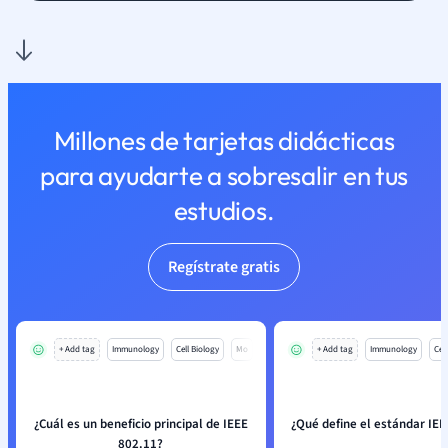
Millones de tarjetas didácticas
para ayudarte a sobresalir en tus
estudios.
Regístrate gratis
+ Add tag
Immunology
Cell Biology
Mo
+ Add tag
Immunology
Cell
¿Cuál es un beneficio principal de IEEE
¿Qué define el estándar IEE
802.11?