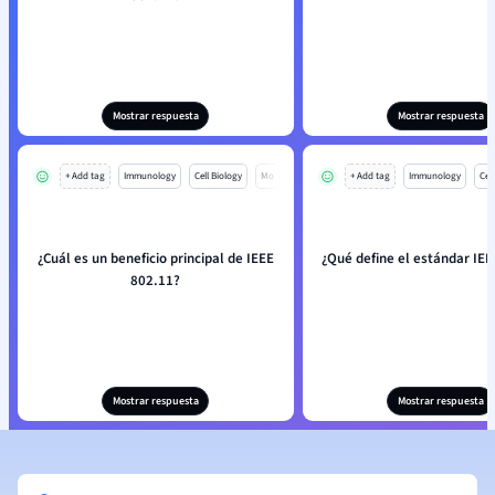
Mostrar respuesta
Mostrar respuesta
+ Add tag
Immunology
Cell Biology
Mo
+ Add tag
Immunology
Cell
¿Cuál es un beneficio principal de IEEE
¿Qué define el estándar IEE
802.11?
Mostrar respuesta
Mostrar respuesta