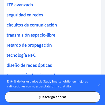
LTE avanzado
seguridad en redes
circuitos de comunicación
transmisión espacio-libre
retardo de propagación
tecnología NFC
diseño de redes ópticas
transmisión de microondas
El 94% de los usuarios de StudySmarter obtienen mejores
limitaciones de ancho de banda
calificaciones con nuestra plataforma gratuita.
Tarjetas de estudio
Tarjetas de estudio
redes ad hoc
¡Descarga ahora!