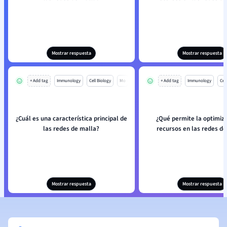
Mostrar respuesta
Mostrar respuesta
+ Add tag
Immunology
Cell Biology
Mo
+ Add tag
Immunology
Cell
¿Cuál es una característica principal de
¿Qué permite la optimiz
las redes de malla?
recursos en las redes de
Mostrar respuesta
Mostrar respuesta