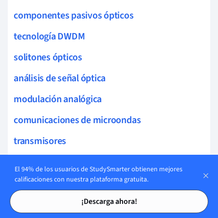
componentes pasivos ópticos
tecnología DWDM
solitones ópticos
análisis de señal óptica
modulación analógica
comunicaciones de microondas
transmisores
dispersión cromática
El 94% de los usuarios de StudySmarter obtienen mejores
calificaciones con nuestra plataforma gratuita.
interferencia de señales
Tarjetas de estudio
Tarjetas de estudio
¡Descarga ahora!
enrutamiento óptico