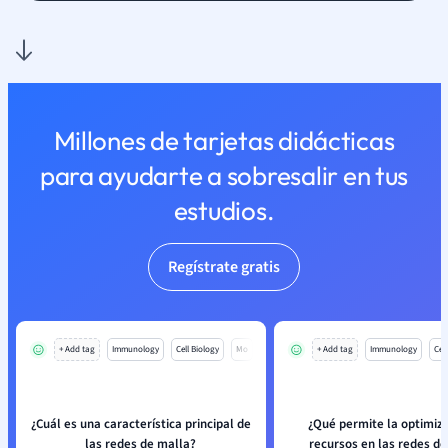
Millones de tarjetas didácticas
para ayudarte a sobresalir en tus
estudios.
Regístrate gratis
+ Add tag
Immunology
Cell Biology
Mo
+ Add tag
Immunology
Cell
¿Cuál es una característica principal de
¿Qué permite la optimiz
las redes de malla?
recursos en las redes de