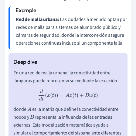
Red de malla urbana:
Las ciudades a menudo optan por
redes de malla para sistemas de alumbrado público y
cámaras de seguridad, donde la interconexión asegura
operaciones continuas incluso si un componente falla.
En una red de malla urbana, la conectividad entre
lámparas puede representarse mediante la ecuación
d
d
t
(
x
(
t
)
)
=
A
x
(
t
)
+
B
u
(
t
)
donde
es la matriz que define la conectividad entre
A
nodos y
representa la influencia de las entradas
B
externas. Esta modelización matemática ayuda a
simular el comportamiento del sistema ante diferentes