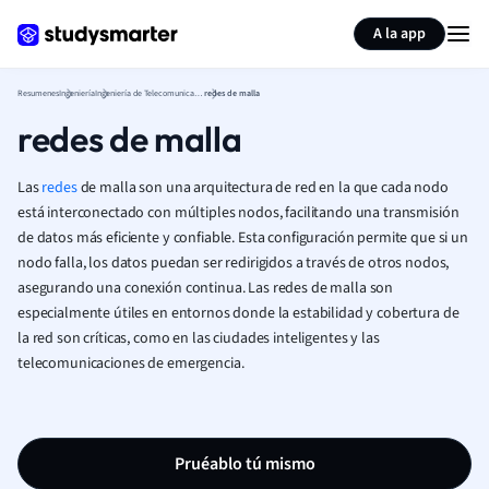
Generar tarjetas de aprendizaje
Resumir página
A la app
Resumenes
Ingeniería
Ingeniería de Telecomunicaciones (Ingeniería)
redes de malla
redes de malla
Las
redes
de malla son una arquitectura de red en la que cada nodo
está interconectado con múltiples nodos, facilitando una transmisión
de datos más eficiente y confiable. Esta configuración permite que si un
nodo falla, los datos puedan ser redirigidos a través de otros nodos,
asegurando una conexión continua. Las redes de malla son
especialmente útiles en entornos donde la estabilidad y cobertura de
la red son críticas, como en las ciudades inteligentes y las
telecomunicaciones de emergencia.
Pruéablo tú mismo