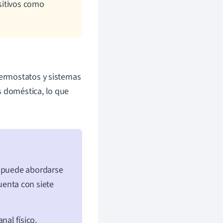
sitivos como
termostatos y sistemas
s doméstica, lo que
s puede abordarse
uenta con siete
al físico.