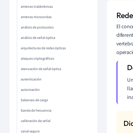
antenas inalámbricas
Rede
antenas microondas
El con
análisis de protocolos
diferen
análisis de señal óptica
vertebr
arquitecturas de redes ópticas
operac
ataques criptográficos
atenuación de señal óptica
U
autenticación
ll
autorización
in
balanceo de carga
banda de frecuencia
calibración de señal
canal seguro