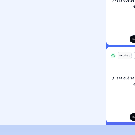
¿Para qué se 
M
+ Add tag
¿Para qué se 
M