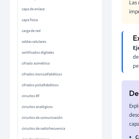
Las 
capa de enlace
impr
capa física
carga de red
celdas celulares
Ej
certificados digitales
de
cifrado asimétrico
pe
cifrados monoalfabéticos
cifrados polialfabéticos
circuitos RF
Expl
circuitos analógicos
desd
circuitos de comunicación
capa
circuitos de radiofrecuencia
C