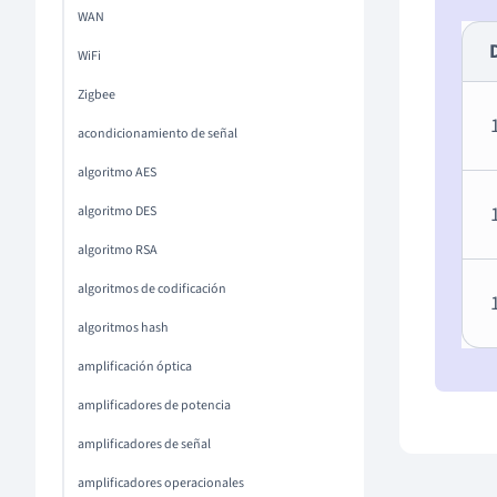
WAN
WiFi
Zigbee
acondicionamiento de señal
algoritmo AES
algoritmo DES
algoritmo RSA
algoritmos de codificación
algoritmos hash
amplificación óptica
amplificadores de potencia
amplificadores de señal
amplificadores operacionales