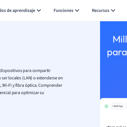
Generar tarjetas de aprendizaje
Resumir página
dos de aprendizaje
Funciones
Recursos
Mil
para
ispositivos para compartir
 ser locales (LAN) o extenderse en
, Wi-Fi y fibra óptica. Comprender
encial para optimizar su
+ Add tag