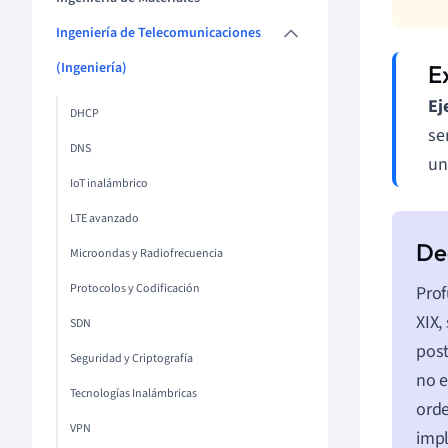
Ingeniería de Telecomunicaciones
(Ingeniería)
Ej
DHCP
se
DNS
un
IoT inalámbrico
LTE avanzado
Microondas y Radiofrecuencia
Protocolos y Codificación
Prof
XIX,
SDN
post
Seguridad y Criptografía
no e
Tecnologías Inalámbricas
orde
VPN
impl