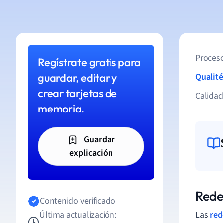
Proceso
Regístrate gratis para
guardar, editar y
Qualité
crear tarjetas de
Calida
memoria.
Guardar
explicación
Rede
Contenido verificado
Última actualización:
Las
red