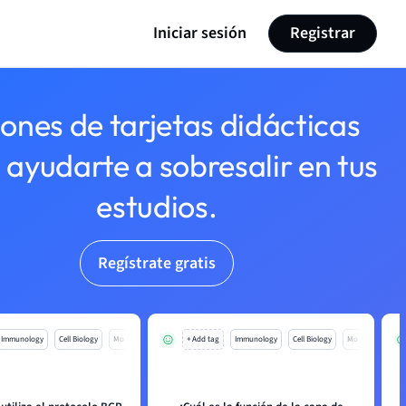
Iniciar sesión
Registrar
lones de tarjetas didácticas
 ayudarte a sobresalir en tus
estudios.
Regístrate gratis
Immunology
Cell Biology
Mo
+ Add tag
Immunology
Cell Biology
Mo