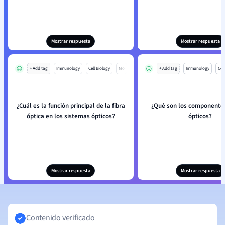
Mostrar respuesta
Mostrar respuesta
+ Add tag
Immunology
Cell Biology
Mo
+ Add tag
Immunology
Cell
¿Cuál es la función principal de la fibra
¿Qué son los componentes
óptica en los sistemas ópticos?
ópticos?
Mostrar respuesta
Mostrar respuesta
Contenido verificado