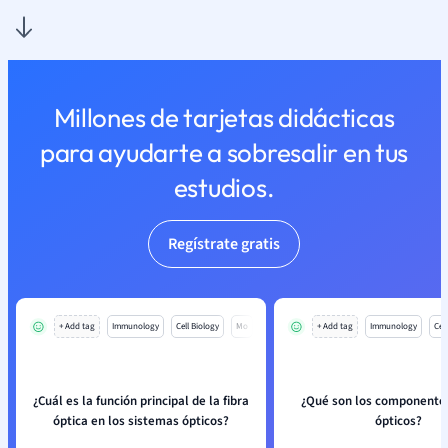
Millones de tarjetas didácticas
para ayudarte a sobresalir en tus
estudios.
Regístrate gratis
+ Add tag
Immunology
Cell Biology
Mo
+ Add tag
Immunology
Cell
¿Cuál es la función principal de la fibra
¿Qué son los componentes
óptica en los sistemas ópticos?
ópticos?