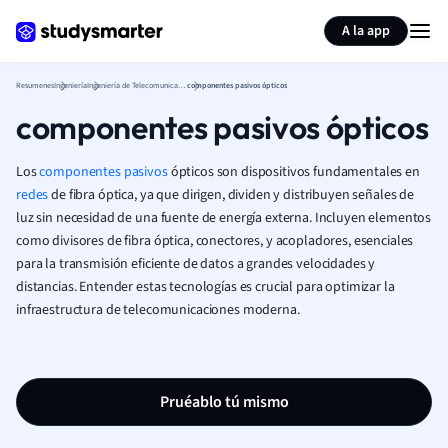
Generar tarjetas de aprendizaje
Resumir página
A la app
Resumenes
Ingeniería
Ingeniería de Telecomunicaciones (Ingeniería)
componentes pasivos ópticos
componentes pasivos ópticos
Los
componentes pasivos
ópticos son dispositivos fundamentales en
redes
de fibra óptica, ya que dirigen, dividen y distribuyen señales de
luz sin necesidad de una fuente de energía externa. Incluyen elementos
como divisores de fibra óptica, conectores, y acopladores, esenciales
para la transmisión eficiente de datos a grandes velocidades y
distancias. Entender estas tecnologías es crucial para optimizar la
infraestructura de telecomunicaciones moderna.
Pruéablo tú mismo