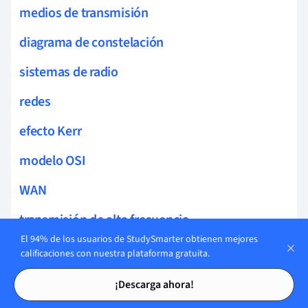
medios de transmisión
diagrama de constelación
sistemas de radio
redes
efecto Kerr
modelo OSI
WAN
transmisión de alta frecuencia
El 94% de los usuarios de StudySmarter obtienen mejores
emisores y receptores
calificaciones con nuestra plataforma gratuita.
Tarjetas de estudio
Tarjetas de estudio
rango de frecuencias
¡Descarga ahora!