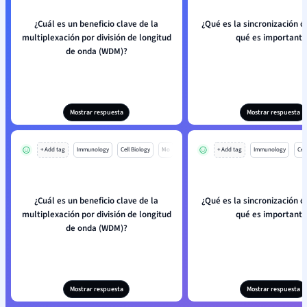
¿Cuál es un beneficio clave de la
¿Qué es la sincronización ó
multiplexación por división de longitud
qué es importante
de onda (WDM)?
Mostrar respuesta
Mostrar respuesta
+ Add tag
Immunology
Cell Biology
Mo
+ Add tag
Immunology
Cell
¿Cuál es un beneficio clave de la
¿Qué es la sincronización ó
multiplexación por división de longitud
qué es importante
de onda (WDM)?
Mostrar respuesta
Mostrar respuesta