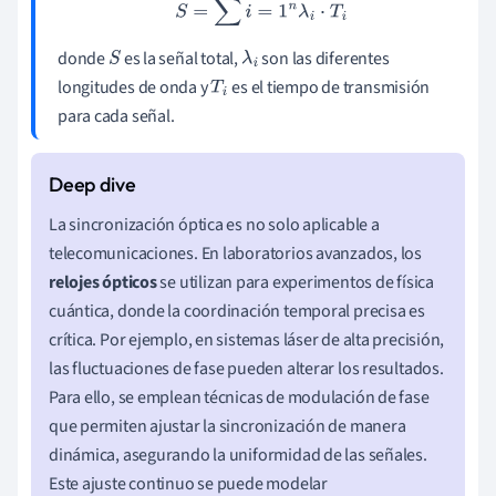
S
=
∑
i
=
1
n
λ
i
⋅
T
i
donde
es la señal total,
son las diferentes
S
λ
i
longitudes de onda y
es el tiempo de transmisión
T
i
para cada señal.
La sincronización óptica es no solo aplicable a
telecomunicaciones. En laboratorios avanzados, los
relojes ópticos
se utilizan para experimentos de física
cuántica, donde la coordinación temporal precisa es
crítica. Por ejemplo, en sistemas láser de alta precisión,
las fluctuaciones de fase pueden alterar los resultados.
Para ello, se emplean técnicas de modulación de fase
que permiten ajustar la sincronización de manera
dinámica, asegurando la uniformidad de las señales.
Este ajuste continuo se puede modelar