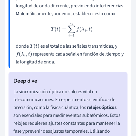
longitud de onda diferente, previniendo interferencias.
Matemáticamente, podemos establecer esto como:
T
(
t
)
=
∑
i
=
1
n
f
(
λ
i
,
t
)
donde
es el total de las señales transmitidas, y
T
(
t
)
representa cada señal en función del tiempo y
f
(
λ
i
,
t
)
la longitud de onda.
La sincronización óptica no solo es vital en
telecomunicaciones. En experimentos científicos de
precisión, como la física cuántica, los
relojes ópticos
son esenciales para medir eventos subatómicos. Estos
relojes requieren ajustes constantes para mantener la
fase y prevenir desajustes temporales. Utilizando