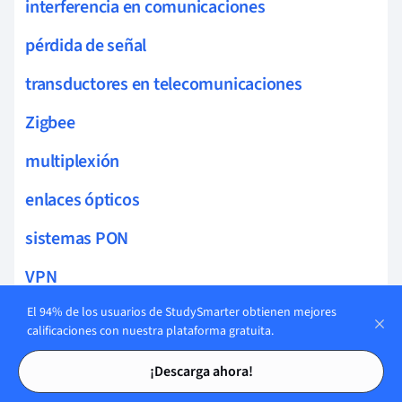
interferencia en comunicaciones
pérdida de señal
transductores en telecomunicaciones
Zigbee
multiplexión
enlaces ópticos
sistemas PON
VPN
sincronización de señales
El 94% de los usuarios de StudySmarter obtienen mejores
calificaciones con nuestra plataforma gratuita.
transceptores ópticos
Tarjetas de estudio
Tarjetas de estudio
¡Descarga ahora!
codificación óptica