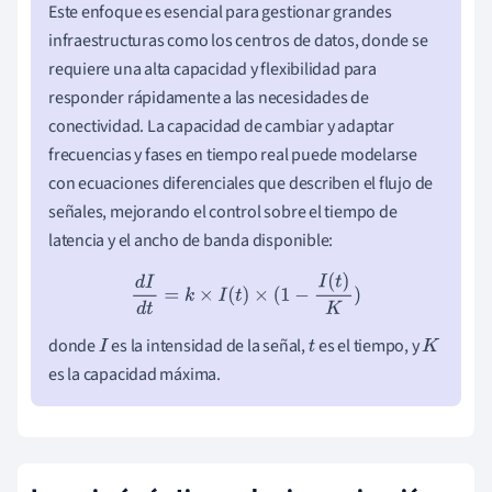
Este enfoque es esencial para gestionar grandes
infraestructuras como los centros de datos, donde se
requiere una alta capacidad y flexibilidad para
responder rápidamente a las necesidades de
conectividad. La capacidad de cambiar y adaptar
frecuencias y fases en tiempo real puede modelarse
con ecuaciones diferenciales que describen el flujo de
señales, mejorando el control sobre el tiempo de
latencia y el ancho de banda disponible:
d
I
d
t
=
k
×
I
(
t
)
×
(
1
−
I
(
t
)
K
)
donde
es la intensidad de la señal,
es el tiempo, y
I
t
K
es la capacidad máxima.