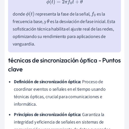
ϕ
(
t
)
=
2
π
f
0
t
+
θ
donde
representa la fase de la señal,
es la
ϕ
(
t
)
f
0
frecuencia base, y
es la desviación de fase inicial. Esta
θ
sofisticación técnica habilita el ajuste real de las redes,
optimizando su rendimiento para aplicaciones de
vanguardia.
técnicas de sincronización óptica - Puntos
clave
Definición de sincronización óptica:
Proceso de
coordinar eventos o señales en el tiempo usando
técnicas ópticas, crucial para comunicaciones e
informática.
Principios de sincronización óptica:
Garantiza la
integridad y eficiencia de señales en sistemas de