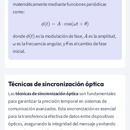
matemáticamente mediante funciones periódicas
como:
ϕ
(
t
)
=
A
⋅
cos
(
ω
t
+
θ
)
donde
es la modulación de fase,
es la amplitud,
ϕ
(
t
)
A
es la frecuencia angular, y
es el cambio de fase
ω
θ
inicial.
Técnicas de sincronización óptica
Las
técnicas de sincronización óptica
son fundamentales
para garantizar la precisión temporal en sistemas de
comunicación avanzados. Esta sincronización es esencial
para la transferencia efectiva de datos entre dispositivos
ópticos, asegurando la integridad del mensaje y evitando