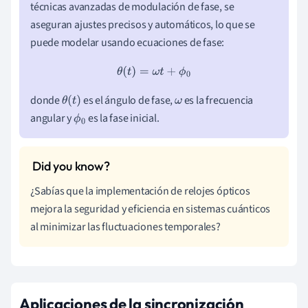
técnicas avanzadas de modulación de fase, se
aseguran ajustes precisos y automáticos, lo que se
puede modelar usando ecuaciones de fase:
θ
(
t
)
=
ω
t
+
ϕ
0
donde
es el ángulo de fase,
es la frecuencia
θ
(
t
)
ω
angular y
es la fase inicial.
ϕ
0
¿Sabías que la implementación de relojes ópticos
mejora la seguridad y eficiencia en sistemas cuánticos
al minimizar las fluctuaciones temporales?
Aplicaciones de la sincronización