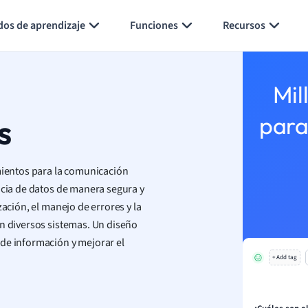
Generar tarjetas de aprendizaje
Resumir página
dos de aprendizaje
Funciones
Recursos
Mil
s
para
imientos para la comunicación
ncia de datos de manera segura y
zación, el manejo de errores y la
n diversos sistemas. Un diseño
de información y mejorar el
+ Add tag