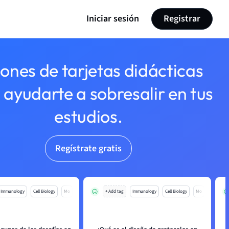
Iniciar sesión
Registrar
lones de tarjetas didácticas
 ayudarte a sobresalir en tus
estudios.
Regístrate gratis
Immunology
Cell Biology
Mo
+ Add tag
Immunology
Cell Biology
Mo