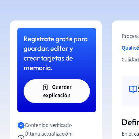
Proceso
Regístrate gratis para
guardar, editar y
Qualité
crear tarjetas de
Calida
memoria.
Guardar
explicación
Defi
Contenido verificado
Última actualización:
En el c