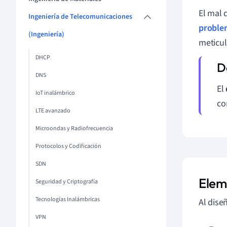
El mal 
Ingeniería de Telecomunicaciones
proble
(Ingeniería)
meticul
DHCP
DNS
El
IoT inalámbrico
co
LTE avanzado
Microondas y Radiofrecuencia
Protocolos y Codificación
SDN
Elem
Seguridad y Criptografía
Tecnologías Inalámbricas
Al dise
VPN