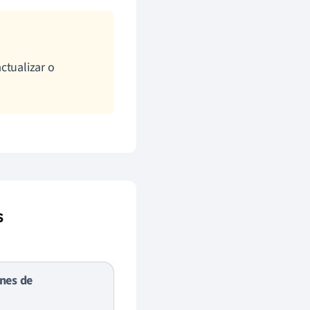
ctualizar o
s
ones de