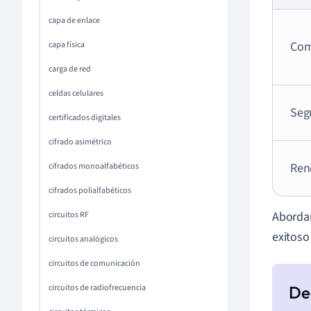
capa de enlace
Com
capa física
carga de red
celdas celulares
Seg
certificados digitales
cifrado asimétrico
Ren
cifrados monoalfabéticos
cifrados polialfabéticos
Abordar
circuitos RF
exitoso
circuitos analógicos
circuitos de comunicación
circuitos de radiofrecuencia