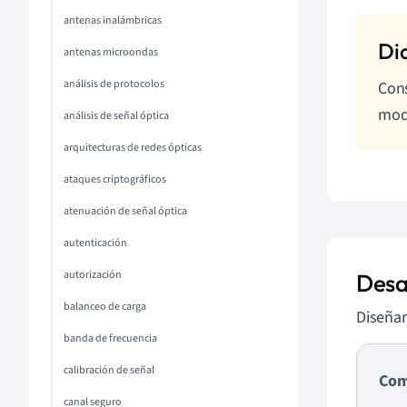
antenas inalámbricas
antenas microondas
análisis de protocolos
Cons
modi
análisis de señal óptica
arquitecturas de redes ópticas
ataques criptográficos
atenuación de señal óptica
autenticación
autorización
Desa
balanceo de carga
Diseñar
banda de frecuencia
calibración de señal
Com
canal seguro