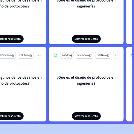
lgunos de los desafíos en
¿Qué es el diseño de protocolos en
eño de protocolos?
ingeniería?
c
ostrar respuesta
Mostrar respuesta
Immunology
Cell Biology
Mo
+ Add tag
Immunology
Cell Biology
Mo
lgunos de los desafíos en
¿Qué es el diseño de protocolos en
eño de protocolos?
ingeniería?
c
ostrar respuesta
Mostrar respuesta