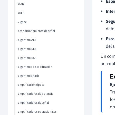
Espe
WAN
Inte
WiFi
Segu
Zigbee
dato
acondicionamiento de señal
Esca
algoritmo AES
del 
algoritmo DES
Un corr
algoritmo RSA
adaptab
algoritmos de codificación
algoritmos hash
Ej
amplificación óptica
Tr
amplificadores de potencia
lo
amplificadores de señal
or
amplificadores operacionales