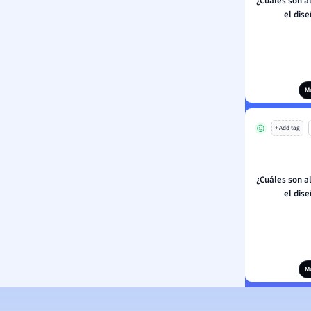
¿Cuáles son a
el dis
M
+ Add tag
¿Cuáles son a
el dis
M