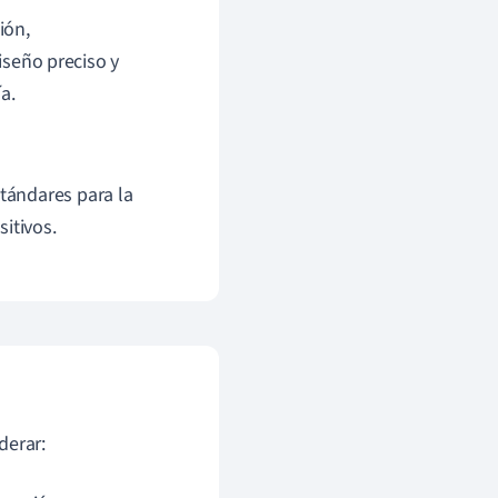
ión,
diseño preciso y
a.
stándares para la
itivos.
derar: