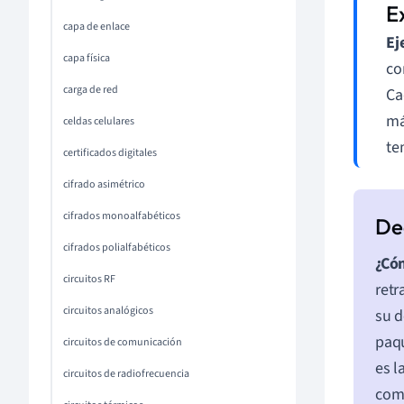
capa de enlace
Ej
capa física
co
carga de red
Ca
má
celdas celulares
te
certificados digitales
cifrado asimétrico
cifrados monoalfabéticos
cifrados polialfabéticos
¿Cóm
circuitos RF
retr
circuitos analógicos
su d
paqu
circuitos de comunicación
es l
circuitos de radiofrecuencia
como