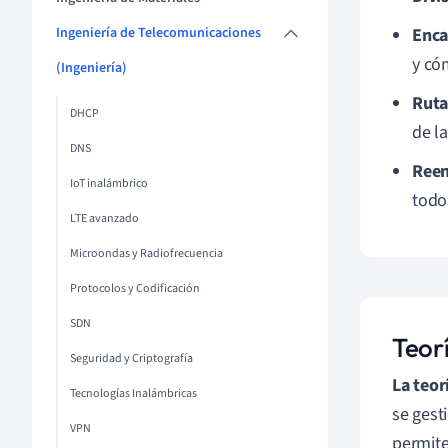
Ingeniería de Telecomunicaciones
Enca
y có
(Ingeniería)
Ruta
DHCP
de la
DNS
Reen
IoT inalámbrico
todo
LTE avanzado
Microondas y Radiofrecuencia
Protocolos y Codificación
SDN
Teor
Seguridad y Criptografía
La teor
Tecnologías Inalámbricas
se gest
VPN
permite