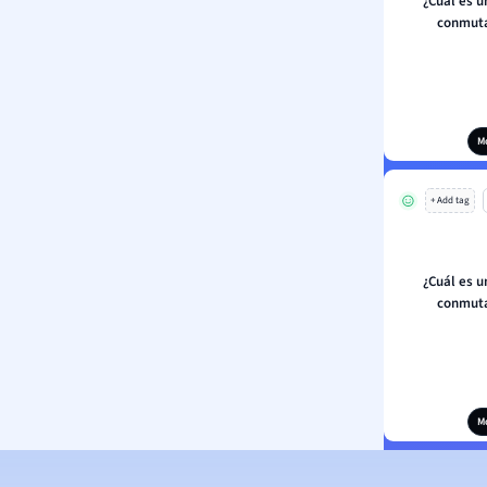
¿Cuál es u
conmuta
M
+ Add tag
¿Cuál es u
conmuta
M