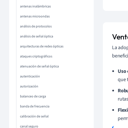
antenas inalámbricas
antenas microondas
análisis de protocolos
Vent
análisis de señal óptica
arquitecturas de redes ópticas
La adop
benefic
ataques criptográficos
atenuación de señal óptica
Uso 
autenticación
que t
autorización
Robu
balanceo de carga
ruta
banda de frecuencia
Flexi
calibración de señal
perm
canal seguro