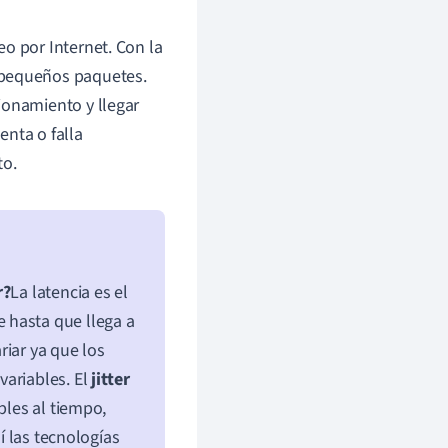
o por Internet. Con la
 pequeños paquetes.
ionamiento y llegar
enta o falla
to.
r?
La latencia es el
 hasta que llega a
riar ya que los
variables. El
jitter
bles al tiempo,
í las tecnologías