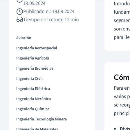
19.09.2024
Introdu
Publicado el: 19.09.2024
fundame
Tiempo de lectura: 12 min
segmen
son env
para ll
Aviación
Ingeniería Aeroespacial
Ingeniería Agrícola
Ingeniería Biomédica
Cómo
Ingeniería Civil
Para en
Ingeniería Eléctrica
varias 
Ingeniería Mecánica
se reor
Ingeniería Química
principi
Ingeniería Tecnología Minera
Divi
Ingeniería de Materiales