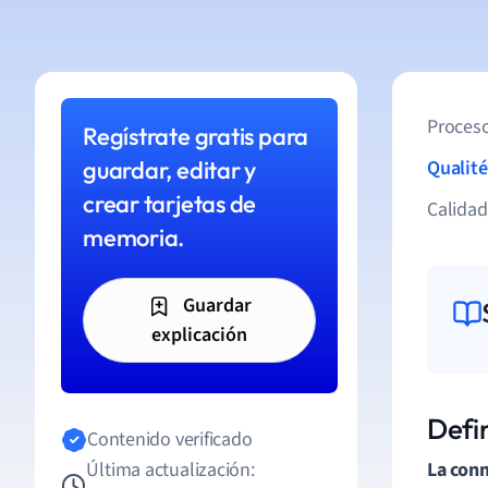
Proceso
Regístrate gratis para
guardar, editar y
Qualité
crear tarjetas de
Calida
memoria.
Guardar
explicación
Defi
Contenido verificado
Última actualización:
La con