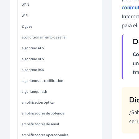
WAN
conmuta
Interne
WiFi
para el
Zigbee
acondicionamiento de señal
algoritmo AES
Co
algoritmo DES
un
algoritmo RSA
tr
algoritmos de codificación
algoritmos hash
amplificación óptica
¿Sab
amplificadores de potencia
ser 
amplificadores de señal
amplificadores operacionales