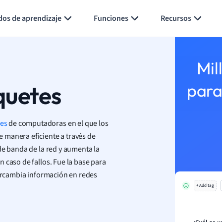
Generar tarjetas de aprendizaje
Resumir página
dos de aprendizaje
Funciones
Recursos
Mil
quetes
para
es
de computadoras en el que los
 manera eficiente a través de
de banda de la red y aumenta la
 caso de fallos. Fue la base para
tercambia información en redes
+ Add tag