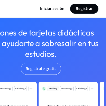
Iniciar sesión
Registrar
lones de tarjetas didácticas
 ayudarte a sobresalir en tus
estudios.
Regístrate gratis
Immunology
Cell Biology
Mo
+ Add tag
Immunology
Cell Biology
Mo