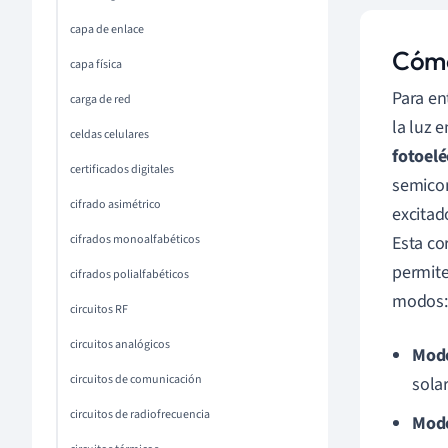
capa de enlace
Cómo
capa física
Para en
carga de red
la luz 
celdas celulares
fotoelé
certificados digitales
semicon
cifrado asimétrico
excitad
Esta co
cifrados monoalfabéticos
permite
cifrados polialfabéticos
modos:
circuitos RF
circuitos analógicos
Modo
circuitos de comunicación
solar
circuitos de radiofrecuencia
Modo