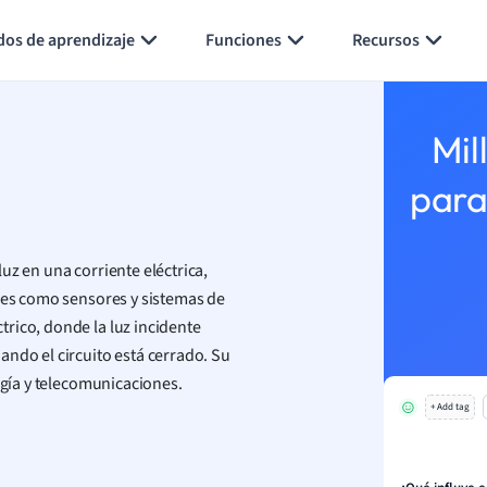
Generar tarjetas de aprendizaje
Resumir página
dos de aprendizaje
Funciones
Recursos
Mil
para
uz en una corriente eléctrica,
ones como sensores y sistemas de
rico, donde la luz incidente
ando el circuito está cerrado. Su
ogía y telecomunicaciones.
+ Add tag