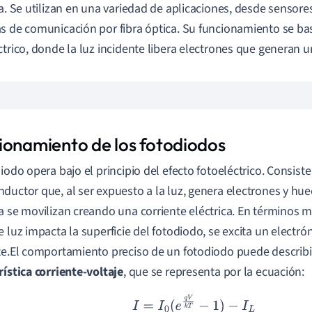
ca. Se utilizan en una variedad de aplicaciones, desde sensore
s de comunicación por fibra óptica. Su funcionamiento se bas
ctrico, donde la luz incidente libera electrones que generan u
ionamiento de los fotodiodos
diodo opera bajo el principio del efecto fotoeléctrico. Consiste
ductor que, al ser expuesto a la luz, genera electrones y hu
a se movilizan creando una corriente eléctrica. En términos 
e luz impacta la superficie del fotodiodo, se excita un electró
te.El comportamiento preciso de un fotodiodo puede describi
rística corriente-voltaje
, que se representa por la ecuación:
I
=
I
0
(
e
q
V
k
T
−
1
)
−
I
L