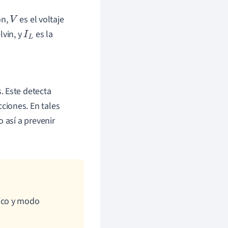
ón,
es el voltaje
V
lvin, y
es la
I
L
. Este detecta
ciones. En tales
 así a prevenir
ico y modo