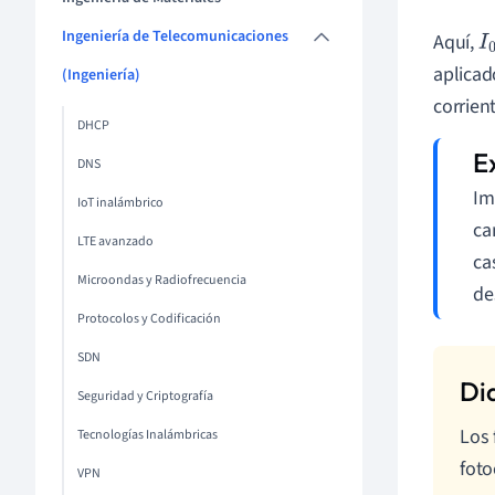
Ingeniería de Telecomunicaciones
Aquí,
I
0
aplicad
(Ingeniería)
corrien
DHCP
DNS
Im
IoT inalámbrico
ca
LTE avanzado
ca
Microondas y Radiofrecuencia
de
Protocolos y Codificación
SDN
Seguridad y Criptografía
Los 
Tecnologías Inalámbricas
foto
VPN