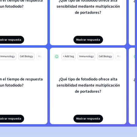
en el tiempo de respuesta
¿Qué tipo de fotodiodo ofrece alta
¿
 un fotodiodo?
sensibilidad mediante multiplicación
de portadores?
ostrar respuesta
Mostrar respuesta
Immunology
Cell Biology
Mo
+ Add tag
Immunology
Cell Biology
Mo
en el tiempo de respuesta
¿Qué tipo de fotodiodo ofrece alta
¿
 un fotodiodo?
sensibilidad mediante multiplicación
de portadores?
ostrar respuesta
Mostrar respuesta