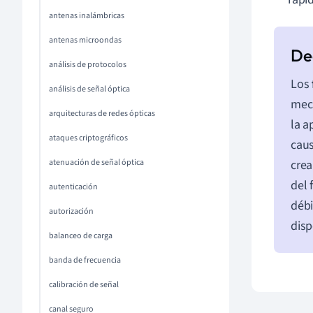
antenas inalámbricas
antenas microondas
análisis de protocolos
Los
análisis de señal óptica
meca
arquitecturas de redes ópticas
la a
ataques criptográficos
caus
crea
atenuación de señal óptica
del 
autenticación
débi
autorización
disp
balanceo de carga
banda de frecuencia
calibración de señal
canal seguro