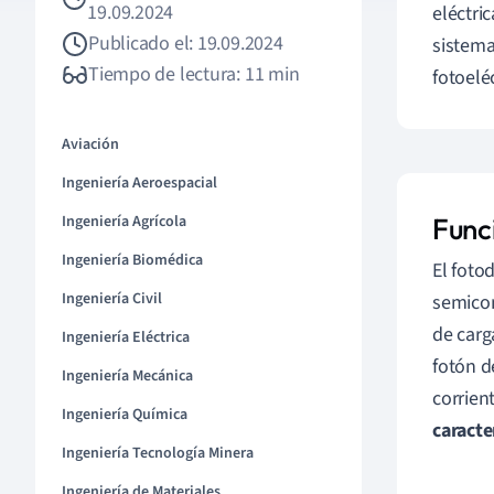
19.09.2024
eléctri
Publicado el: 19.09.2024
sistema
Tiempo de lectura: 11 min
fotoelé
Aviación
Ingeniería Aeroespacial
Ingeniería Agrícola
Func
Ingeniería Biomédica
El foto
Ingeniería Civil
semicon
de carg
Ingeniería Eléctrica
fotón d
Ingeniería Mecánica
corrien
Ingeniería Química
caracte
Ingeniería Tecnología Minera
Ingeniería de Materiales