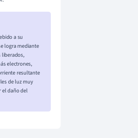
ebido a su
se logra mediante
s liberados,
ás electrones,
rriente resultante
ales de luz muy
r el daño del