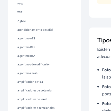
WAN
WiFi
Zigbee
acondicionamiento de señal
Tipo
algoritmo AES
algoritmo DES
Existen
adecuad
algoritmo RSA
algoritmos de codificación
Foto
algoritmos hash
la a
amplificación óptica
Foto
amplificadores de potencia
port
amplificadores de señal
Foto
amplificadores operacionales
rápi