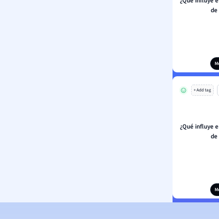
¿Qué influye 
de
M
+ Add tag
¿Qué influye 
de
M