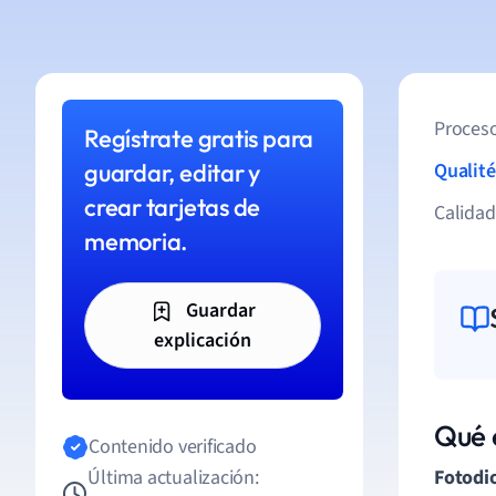
Proceso
Regístrate gratis para
guardar, editar y
Qualité
crear tarjetas de
Calida
memoria.
Guardar
explicación
Qué 
Contenido verificado
Última actualización:
Fotodi