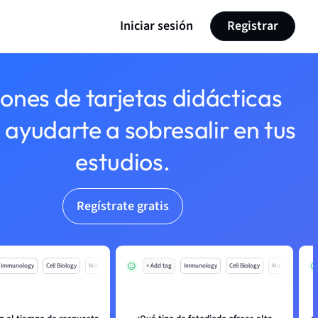
Iniciar sesión
Registrar
lones de tarjetas didácticas
 ayudarte a sobresalir en tus
estudios.
Regístrate gratis
Immunology
Cell Biology
Mo
+ Add tag
Immunology
Cell Biology
Mo