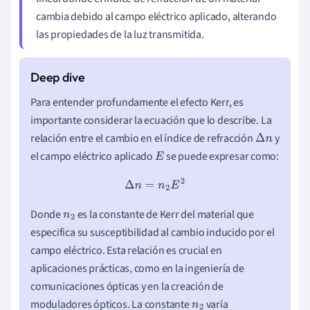
cambia debido al campo eléctrico aplicado, alterando
las propiedades de la luz transmitida.
Para entender profundamente el efecto Kerr, es
importante considerar la ecuación que lo describe. La
relación entre el cambio en el índice de refracción
y
Δ
n
el campo eléctrico aplicado
se puede expresar como:
E
Δ
n
=
n
2
E
2
Donde
es la constante de Kerr del material que
n
2
especifica su susceptibilidad al cambio inducido por el
campo eléctrico. Esta relación es crucial en
aplicaciones prácticas, como en la ingeniería de
comunicaciones ópticas y en la creación de
moduladores ópticos. La constante
varía
n
2