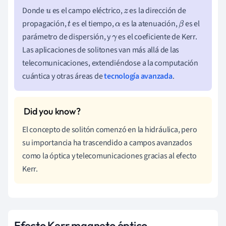
Donde
es el campo eléctrico,
es la dirección de
u
z
propagación,
es el tiempo,
es la atenuación,
es el
t
α
β
parámetro de dispersión, y
es el coeficiente de Kerr.
γ
Las aplicaciones de solitones van más allá de las
telecomunicaciones, extendiéndose a la computación
cuántica y otras áreas de
tecnología avanzada
.
El concepto de solitón comenzó en la hidráulica, pero
su importancia ha trascendido a campos avanzados
como la óptica y telecomunicaciones gracias al efecto
Kerr.
Efecto Kerr magneto óptico