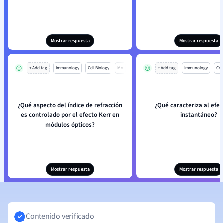
Mostrar respuesta
Mostrar respuesta
+ Add tag
Immunology
Cell Biology
Mo
+ Add tag
Immunology
Cell
¿Qué aspecto del índice de refracción
¿Qué caracteriza al efec
es controlado por el efecto Kerr en
instantáneo?
módulos ópticos?
Mostrar respuesta
Mostrar respuesta
Contenido verificado