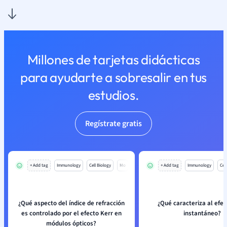
Millones de tarjetas didácticas
para ayudarte a sobresalir en tus
estudios.
Regístrate gratis
+ Add tag
Immunology
Cell Biology
Mo
+ Add tag
Immunology
Cell
¿Qué aspecto del índice de refracción
¿Qué caracteriza al efec
es controlado por el efecto Kerr en
instantáneo?
módulos ópticos?