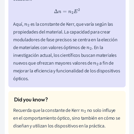
Δ
n
=
n
2
E
2
Aquí,
es la constante de Kerr, que varía según las
n
2
propiedades del material. La capacidad para crear
moduladores de fase precisos se centra en la elección
de materiales con valores óptimos de
. En la
n
2
investigación actual, los científicos buscan materiales
nuevos que ofrezcan mayores valores de
a fin de
n
2
mejorar la eficiencia y funcionalidad de los dispositivos
ópticos.
Recuerda que la constante de Kerr
no solo influye
n
2
en el comportamiento óptico, sino también en cómo se
diseñan y utilizan los dispositivos en la práctica.