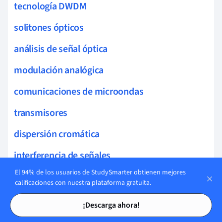
tecnología DWDM
solitones ópticos
análisis de señal óptica
modulación analógica
comunicaciones de microondas
transmisores
dispersión cromática
interferencia de señales
El 94% de los usuarios de StudySmarter obtienen mejores
enrutamiento óptico
calificaciones con nuestra plataforma gratuita.
Tarjetas de estudio
Tarjetas de estudio
DNS
¡Descarga ahora!
transmisión de baja frecuencia