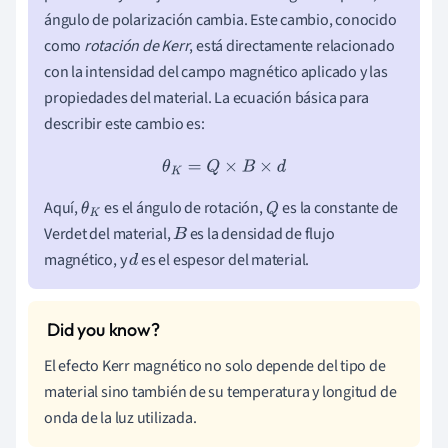
ángulo de polarización cambia. Este cambio, conocido
como
rotación de Kerr
, está directamente relacionado
con la intensidad del campo magnético aplicado y las
propiedades del material. La ecuación básica para
describir este cambio es:
θ
K
=
Q
×
B
×
d
Aquí,
es el ángulo de rotación,
es la constante de
θ
K
Q
Verdet del material,
es la densidad de flujo
B
magnético, y
es el espesor del material.
d
El efecto Kerr magnético no solo depende del tipo de
material sino también de su temperatura y longitud de
onda de la luz utilizada.