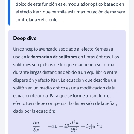
típico de esta función es el modulador óptico basado en
el efecto Kerr, que permite esta manipulación de manera
controlada y eficiente.
Un concepto avanzado asociado al efecto Kerr es su
uso en la
formación de solitones
en fibras ópticas. Los
solitones son pulsos de luz que mantienen su forma
durante largas distancias debido a un equilibrio entre
dispersión y efecto Kerr. La ecuación que describe un
solitón en un medio óptico es una modificación de la
ecuación de onda. Para que se forme un solitón, el
efecto Kerr debe compensar la dispersión de la señal,
dado por la ecuación:
∂
u
∂
z
=
−
α
u
−
i
β
∂
2
u
∂
t
2
+
i
γ
|
u
|
2
u