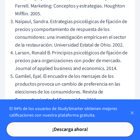
Ferrell. Marketing: Conceptos y estrategias. Houghton
Mifflin. 2005.
Naipaul, Sandra. Estrategias psicológicas de fijación de
precios y comportamiento de respuesta de los
consumidores: una investigación empírica en el sector
de la restauración. Universidad Estatal de Ohio. 2002.
Larson, Ronald B. Principios psicológicos de fijación de
precios para organizaciones con poder de mercado.
Journal of applied business and economics. 2014.
Gamliel, Eyal. El encuadre de los mensajes de los
productos provoca un cambio de preferencia en las
elecciones de los consumidores. Revista de
Comportamiento del Consumidor
. 2010.
Simonson, Itamar, y Amos Tversky. Elección en contexto:
El 94% de los usuarios de StudySmarter obtienen mejores
Contraste de compensaciones y aversión a lo extremo.
calificaciones con nuestra plataforma gratuita.
Journal of marketing research 29, no. 3. 1992.
Tarjetas de estudio
Tarjetas de estudio
¡Descarga ahora!
Sally Khallash. Nunca incluyas el envío gratuito: guía de
iniciación a la fijación de precios por partes. Behavioural