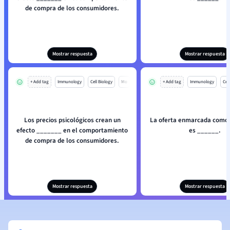
de compra de los consumidores.
Mostrar respuesta
Mostrar respuesta
+ Add tag
Immunology
Cell Biology
Mo
+ Add tag
Immunology
Cell
Los precios psicológicos crean un
La oferta enmarcada como'
efecto _______ en el comportamiento
es ______.
de compra de los consumidores.
Mostrar respuesta
Mostrar respuesta