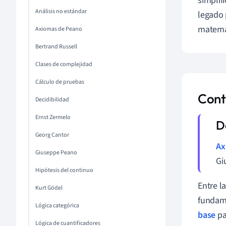
simplif
Análisis no estándar
legado 
matemá
Axiomas de Peano
Bertrand Russell
Clases de complejidad
Cálculo de pruebas
Cont
Decidibilidad
Ernst Zermelo
Georg Cantor
Ax
Giuseppe Peano
Gi
Hipótesis del continuo
Entre l
Kurt Gödel
fundame
Lógica categórica
base
pa
Lógica de cuantificadores