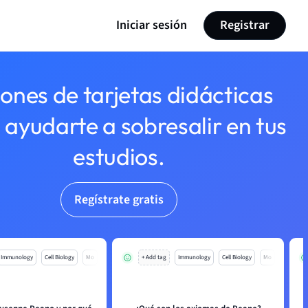
Iniciar sesión
Registrar
lones de tarjetas didácticas
 ayudarte a sobresalir en tus
estudios.
Regístrate gratis
Immunology
Cell Biology
Mo
+ Add tag
Immunology
Cell Biology
Mo