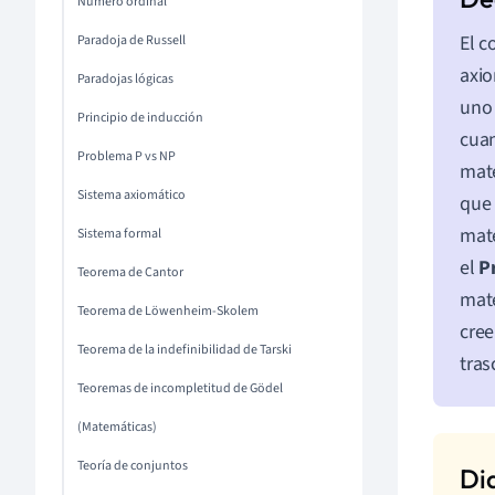
Número ordinal
El c
Paradoja de Russell
axio
Paradojas lógicas
uno 
Principio de inducción
cuan
Problema P vs NP
mate
Sistema axiomático
que 
mate
Sistema formal
el
P
Teorema de Cantor
mate
Teorema de Löwenheim-Skolem
cree
Teorema de la indefinibilidad de Tarski
tras
Teoremas de incompletitud de Gödel
(Matemáticas)
Teoría de conjuntos