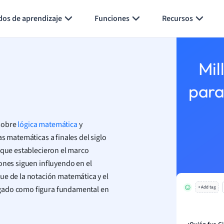
Generar tarjetas de aprendizaje
Resumir página
dos de aprendizaje
Funciones
Recursos
Mil
para
 sobre
lógica matemática
y
as matemáticas a finales del siglo
 que establecieron el marco
ones siguen influyendo en el
 de la notación matemática y el
egado como figura fundamental en
+ Add tag