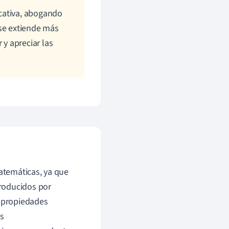
cativa, abogando
 se extiende más
 y apreciar las
atemáticas, ya que
roducidos por
s propiedades
s