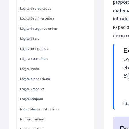
proporc
Lógica de predicados
matemát
introdu
Lógica de primer orden
espacio
Lógica de segundo orden
de un c
Lógica difusa
Lógica intuicionista
Co
Lógica matemática
el
Lógica modal
S
(
Lógica proposicional
Lógica simbólica
Lógica temporal
il
Matemáticas constructivas
Número cardinal