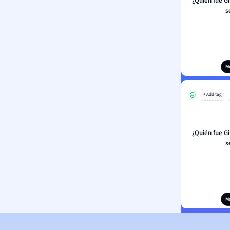
¿Quién fue G
s
M
+ Add tag
¿Quién fue G
s
M