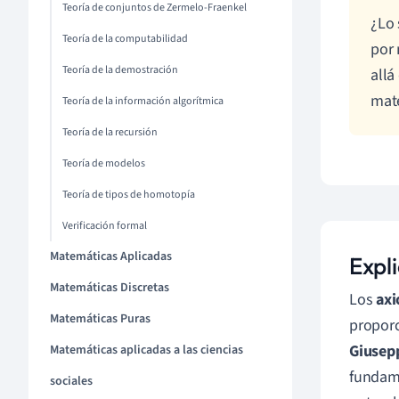
Teoría de conjuntos de Zermelo-Fraenkel
¿Lo 
Teoría de la computabilidad
por 
Teoría de la demostración
allá
mat
Teoría de la información algorítmica
Teoría de la recursión
Teoría de modelos
Teoría de tipos de homotopía
Verificación formal
Matemáticas Aplicadas
Expl
Matemáticas Discretas
Los
ax
Matemáticas Puras
proporc
Giusep
Matemáticas aplicadas a las ciencias
fundame
sociales