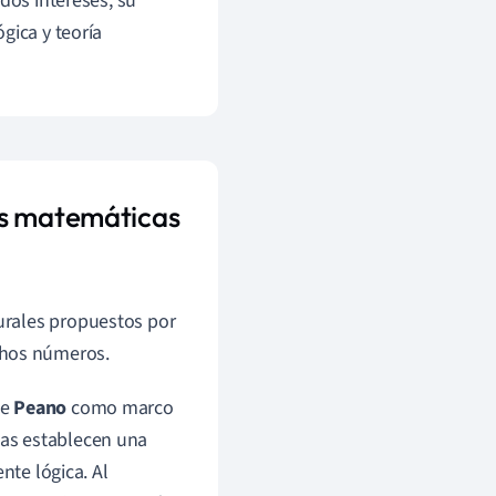
dos intereses, su
gica y teoría
as matemáticas
rales propuestos por
chos números.
de
Peano
como marco
as establecen una
te lógica. Al