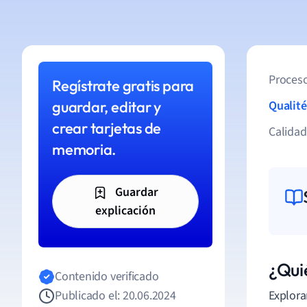
Proceso
Regístrate gratis para
guardar, editar y
Qualité
crear tarjetas de
Calida
memoria.
Guardar
explicación
¿Qui
Contenido verificado
Publicado el: 20.06.2024
Explora