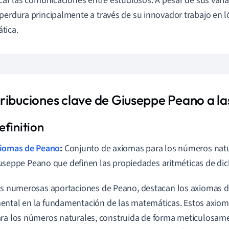
icar las comunicaciones entre estudiosos. A pesar de sus varia
perdura principalmente a través de su innovador trabajo en ló
tica.
ribuciones clave de Giuseppe Peano a l
iomas de Peano
:
Conjunto de axiomas para los números natu
useppe Peano que definen las propiedades aritméticas de di
as numerosas aportaciones de Peano, destacan los axiomas 
ntal en la fundamentación de las matemáticas. Estos axiom
ra los números naturales, construida de forma meticulosamen