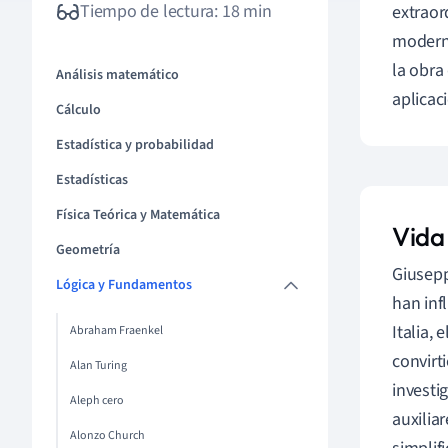
Tiempo de lectura: 18 min
extraor
moderna
la obra
Análisis matemático
aplicac
Cálculo
Estadística y probabilidad
Estadísticas
Física Teórica y Matemática
Vida
Geometría
Giusep
Lógica y Fundamentos
han inf
Italia,
Abraham Fraenkel
convirt
Alan Turing
investi
Aleph cero
auxilia
Alonzo Church