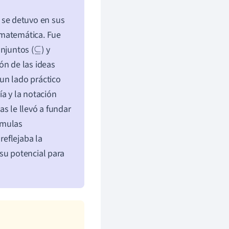
se detuvo en sus
 matemática. Fue
njuntos (
) y
⊆
ón de las ideas
un lado práctico
a y la notación
s le llevó a fundar
rmulas
eflejaba la
su potencial para