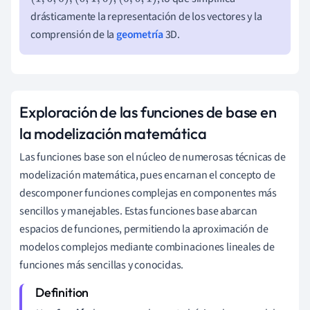
(
1
,
0
,
0
)
,
(
0
,
1
,
0
)
,
(
0
,
0
,
1
)
drásticamente la representación de los vectores y la
comprensión de la
geometría
3D.
Exploración de las funciones de base en
la modelización matemática
Las funciones base son el núcleo de numerosas técnicas de
modelización matemática, pues encarnan el concepto de
descomponer funciones complejas en componentes más
sencillos y manejables. Estas funciones base abarcan
espacios de funciones, permitiendo la aproximación de
modelos complejos mediante combinaciones lineales de
funciones más sencillas y conocidas.