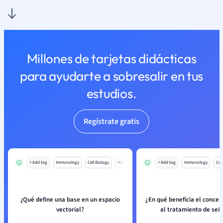
Millones de tarjetas didácticas
para ayudarte a sobresalir en tus
estudios.
Regístrate gratis
+ Add tag
Immunology
Cell Biology
Mo
+ Add tag
Immunology
Cell
¿Qué define una base en un espacio
¿En qué beneficia el concep
vectorial?
al tratamiento de señ