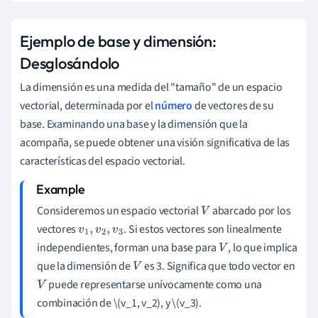
)
y
a
b
a
r
c
a
\(
R
3
Ejemplo de base y dimensión:
Desglosándolo
La dimensión es una medida del "tamaño" de un espacio
vectorial, determinada por el
número
de vectores de su
base. Examinando una base y la dimensión que la
acompaña, se puede obtener una visión significativa de las
características del espacio vectorial.
Consideremos un espacio vectorial
abarcado por los
V
vectores
. Si estos vectores son linealmente
v
1
,
v
2
,
v
3
independientes, forman una base para
, lo que implica
V
que la dimensión de
es 3. Significa que todo vector en
V
puede representarse unívocamente como una
V
combinación de \(v_1, v_2), y \(v_3).