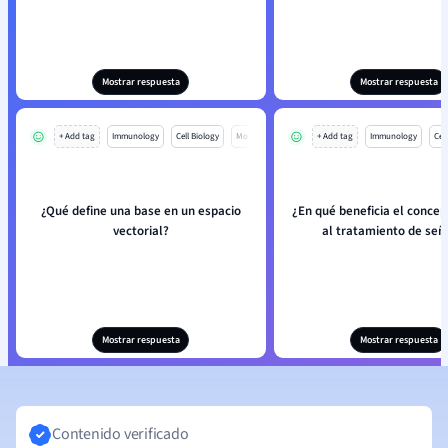
Mostrar respuesta
Mostrar respuesta
+ Add tag
Immunology
Cell Biology
Mo
+ Add tag
Immunology
Cell
¿Qué define una base en un espacio
¿En qué beneficia el concep
vectorial?
al tratamiento de señ
Mostrar respuesta
Mostrar respuesta
Contenido verificado