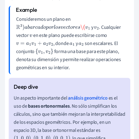
Consideremos un plano en
y
. Cualquier
R
3
)
a
b
a
r
c
a
d
o
p
o
r
l
o
s
v
e
c
t
o
r
e
s
\(
v
1
v
2
vector
en este plano puede escribirse como
v
, donde
y
son escalares. El
v
=
a
1
v
1
+
a
2
v
2
a
1
a
2
conjunto
forma una base para este plano,
{
v
1
,
v
2
}
denota su dimensión y permite realizar operaciones
geométricas en su interior.
Un aspecto importante del
análisis geométrico
es el
uso de
bases ortonormales
. No sólo simplifican los
cálculos, sino que también mejoran la interpretabilidad
de los espacios geométricos. Por ejemplo, en un
espacio 3D, la base ortonormal estándar es
, lo que simplifica