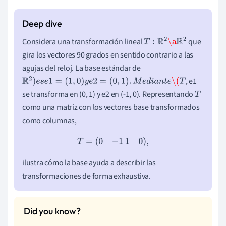
Considera una transformación lineal
que
T
:
R
2
\a
R
2
gira los vectores 90 grados en sentido contrario a las
agujas del reloj. La base estándar de
, e1
R
2
)
e
s
e
1
=
(
1
,
0
)
y
e
2
=
(
0
,
1
)
.
M
e
d
i
a
n
t
e
\(
T
se transforma en (0, 1) y e2 en (-1, 0). Representando
T
como una matriz con los vectores base transformados
como columnas,
T
=
(
0
−
1
1
0
)
,
ilustra cómo la base ayuda a describir las
transformaciones de forma exhaustiva.