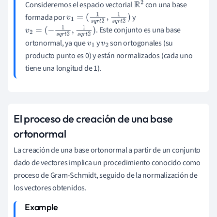
Consideremos el espacio vectorial
con una base
R
2
formada por
y
v
1
=
(
1
s
q
r
t
2
,
1
s
q
r
t
2
)
. Este conjunto es una base
v
2
=
(
−
1
s
q
r
t
2
,
1
s
q
r
t
2
)
ortonormal, ya que
y
son ortogonales (su
v
1
v
2
producto punto es 0) y están normalizados (cada uno
tiene una longitud de 1).
El proceso de creación de una base
ortonormal
La creación de una base ortonormal a partir de un conjunto
dado de vectores implica un procedimiento conocido como
proceso de Gram-Schmidt, seguido de la normalización de
los vectores obtenidos.