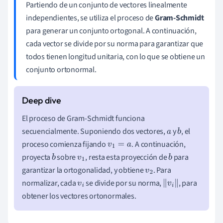
Partiendo de un conjunto de vectores linealmente
independientes, se utiliza el proceso de
Gram-Schmidt
para generar un conjunto ortogonal. A continuación,
cada vector se divide por su norma para garantizar que
todos tienen longitud unitaria, con lo que se obtiene un
conjunto ortonormal.
El proceso de Gram-Schmidt funciona
secuencialmente. Suponiendo dos vectores,
y
, el
a
b
proceso comienza fijando
. A continuación,
v
1
=
a
proyecta
sobre
, resta esta proyección de
para
b
v
1
b
garantizar la ortogonalidad, y obtiene
. Para
v
2
normalizar, cada
se divide por su norma,
, para
v
i
‖
v
i
‖
obtener los vectores ortonormales.