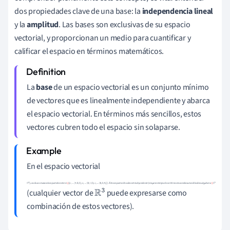
dos propiedades clave de una base: la
independencia lineal
y la
amplitud
. Las bases son exclusivas de su espacio
vectorial, y proporcionan un medio para cuantificar y
calificar el espacio en términos matemáticos.
La
base
de un espacio vectorial es un conjunto mínimo
de vectores que es linealmente independiente y abarca
el espacio vectorial. En términos más sencillos, estos
vectores cubren todo el espacio sin solaparse.
En el espacio vectorial
R
3
)
,
u
n
a
b
a
s
e
c
o
m
ú
n
e
s
e
l
c
o
n
j
u
n
t
o
d
e
v
e
c
t
o
r
e
s
\(
{
e
1
=
ú
ú
ó
á
(cualquier vector de
puede expresarse como
(
1
,
0
,
0
)
,
e
2
=
(
0
,
1
,
0
)
,
e
3
=
R
3
combinación de estos vectores).
(
0
,
0
,
1
)
}
)
.
E
s
t
e
c
o
n
j
u
n
t
o
e
s
l
i
n
e
a
l
m
e
n
t
e
i
n
d
e
p
e
n
d
i
e
n
t
e
(
n
i
n
g
ú
n
v
e
c
t
o
r
p
u
e
d
e
e
s
c
r
i
b
i
r
s
e
c
o
m
o
c
o
m
b
i
n
a
c
i
ó
n
d
e
l
o
s
d
e
m
á
s