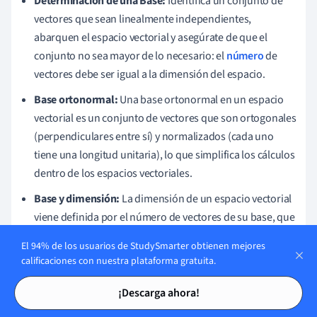
Determinación de una Base:
Identifica un conjunto de
vectores que sean linealmente independientes,
abarquen el espacio vectorial y asegúrate de que el
conjunto no sea mayor de lo necesario: el
número
de
vectores debe ser igual a la dimensión del espacio.
Base ortonormal:
Una base ortonormal en un espacio
vectorial es un conjunto de vectores que son ortogonales
(perpendiculares entre sí) y normalizados (cada uno
tiene una longitud unitaria), lo que simplifica los cálculos
dentro de los espacios vectoriales.
Base y dimensión:
La dimensión de un espacio vectorial
viene definida por el número de vectores de su base, que
permanece constante independientemente de la base
El 94% de los usuarios de StudySmarter obtienen mejores
elegida, lo que permite conocer las características del
calificaciones con nuestra plataforma gratuita.
espacio.
Tarjetas de estudio
Tarjetas de estudio
¡Descarga ahora!