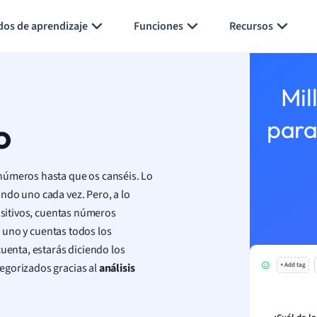
Generar tarjetas de aprendizaje
Resumir página
dos de aprendizaje
Funciones
Recursos
Mil
o
para
números hasta que os canséis. Lo
ndo uno cada vez. Pero, a lo
positivos, cuentas números
l uno y cuentas todos los
cuenta, estarás diciendo los
egorizados gracias al
análisis
+ Add tag