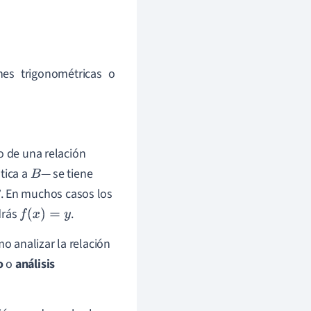
nes trigonométricas o
o de una relación
tica a
— se tiene
B
. En muchos casos los
drás
.
f
(
x
)
=
y
 analizar la relación
o
o
análisis