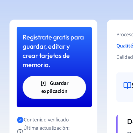
Proceso
Regístrate gratis para
guardar, editar y
Qualité
crear tarjetas de
Calida
memoria.
Guardar
explicación
Contenido verificado
Última actualización: