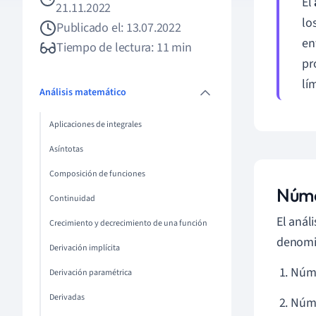
El
21.11.2022
lo
Publicado el: 13.07.2022
en
Tiempo de lectura: 11 min
pr
lím
Análisis matemático
Aplicaciones de integrales
Asíntotas
Composición de funciones
Núme
Continuidad
El anál
Crecimiento y decrecimiento de una función
denomin
Derivación implícita
Núme
Derivación paramétrica
Derivadas
Núme