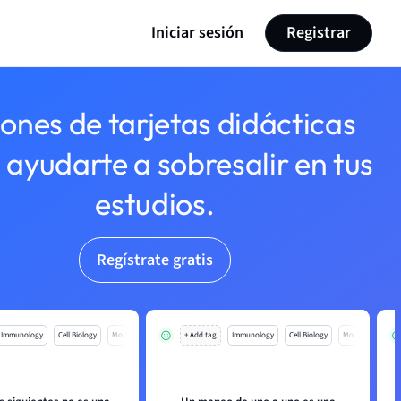
Iniciar sesión
Registrar
lones de tarjetas didácticas
 ayudarte a sobresalir en tus
estudios.
Regístrate gratis
Immunology
Cell Biology
Mo
+ Add tag
Immunology
Cell Biology
Mo