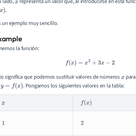
o lado,
representa un valor que, al introducirse en esta func
x
.
un ejemplo muy sencillo.
nemos la función:
f
(
x
)
=
x
2
+
3
x
−
2
to significa que podemos sustituir valores de números
para
x
e
. Pongamos los siguientes valores en la tabla:
y
=
f
(
x
)
x
f
(
x
)
1
2