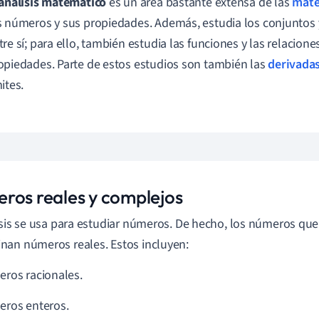
análisis matemático
es un área bastante extensa de las
mate
s números y sus propiedades. Además, estudia los conjuntos
tre sí; para ello, también estudia las funciones y las relacione
opiedades. Parte de estos estudios son también las
derivada
ites.
ros reales y complejos
isis se usa para estudiar números. De hecho, los números qu
an números reales. Estos incluyen:
ros racionales.
ros enteros.