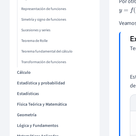
Por otr
Representación de funciones
y
=
f
(
x
)
Simetría y signo de funciones
Veamos 
Sucesiones y series
Teorema de Rolle
Te
Teorema fundamental del cálculo
Transformación de funciones
Cálculo
Es
Estadística y probabilidad
d
Estadísticas
Física Teórica y Matemática
Geometría
Lógica y Fundamentos