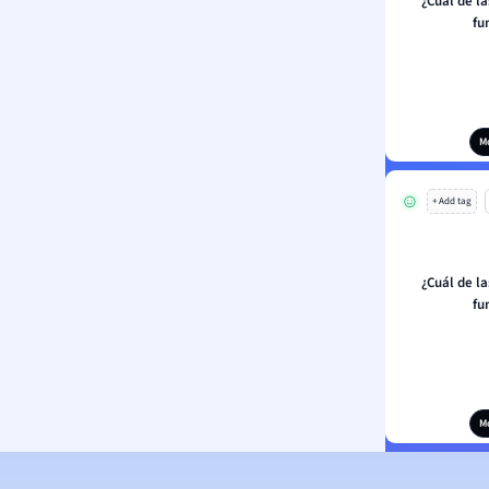
¿Cuál de la
fu
M
+ Add tag
¿Cuál de la
fu
M