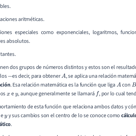
bles.
aciones aritméticas.
iones especiales como exponenciales, logaritmos, funcio
res absolutos.
tantes.
ienen dos grupos de números distintos y estos son el resultad
llos —es decir, para obtener
, se aplica una relación matemá
A
nción
. Esa relación matemática es la función que liga
con
A
B
mos
e
, aunque generalmente se llamará
, por lo cual ten
x
y
f
ortamiento de esta función que relaciona ambos datos y cómo
e
y sus cambios son el centro de lo se conoce como
cálcul
y
tico
.