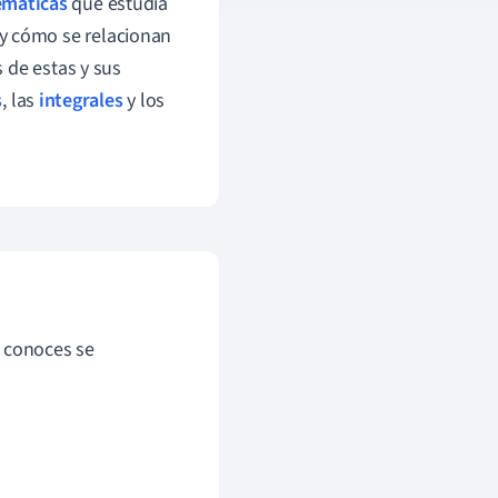
máticas
que estudia
 y cómo se relacionan
s de estas y sus
s
, las
integrales
y los
e conoces se