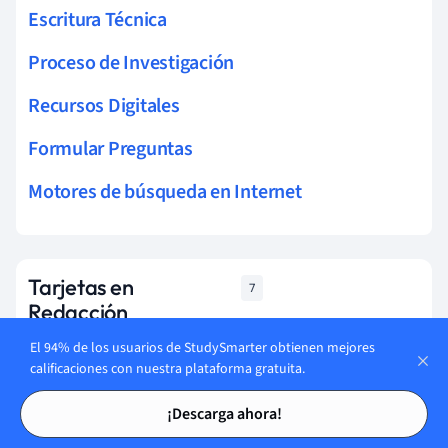
Escritura Técnica
Proceso de Investigación
Recursos Digitales
Formular Preguntas
Motores de búsqueda en Internet
Tarjetas en
7
Redacción
El 94% de los usuarios de StudySmarter obtienen mejores
Empieza a aprender
calificaciones con nuestra plataforma gratuita.
Tarjetas de estudio
Tarjetas de estudio
¡Descarga ahora!
Verdadero o falso, hay normas estrictas que debes