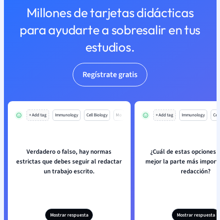
Millones de tarjetas didácticas
para ayudarte a sobresalir en tus
estudios.
Regístrate gratis
+ Add tag
Immunology
Cell Biology
Mo
+ Add tag
Immunology
Cell
Verdadero o falso, hay normas
¿Cuál de estas opciones 
estrictas que debes seguir al redactar
mejor la parte más import
un trabajo escrito.
redacción?
Mostrar respuesta
Mostrar respuesta