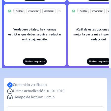
+ Add tag
Immunology
Cell Biology
Mo
+ Add tag
Immunology
Cell
Verdadero o falso, hay normas
¿Cuál de estas opciones 
estrictas que debes seguir al redactar
mejor la parte más import
un trabajo escrito.
redacción?
Mostrar respuesta
Mostrar respuesta
Contenido verificado
Última actualización: 01.01.1970
Tiempo de lectura: 12 min