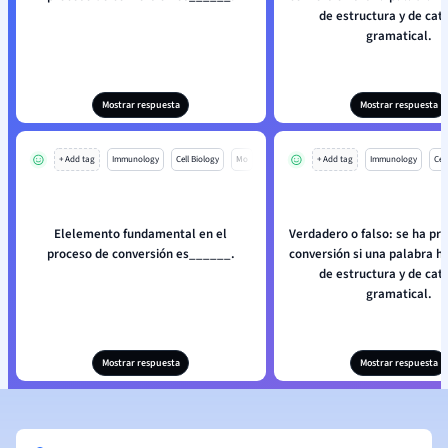
de estructura y de cat
gramatical.
Mostrar respuesta
Mostrar respuesta
+ Add tag
Immunology
Cell Biology
Mo
+ Add tag
Immunology
Cell
Elelemento fundamental en el
Verdadero o falso: se ha pr
proceso de conversión es______.
conversión si una palabra 
de estructura y de cat
gramatical.
Mostrar respuesta
Mostrar respuesta