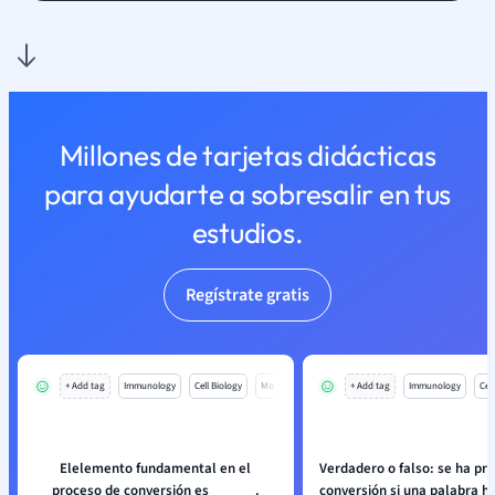
Millones de tarjetas didácticas
para ayudarte a sobresalir en tus
estudios.
Regístrate gratis
+ Add tag
Immunology
Cell Biology
Mo
+ Add tag
Immunology
Cell
Elelemento fundamental en el
Verdadero o falso: se ha pr
proceso de conversión es______.
conversión si una palabra 