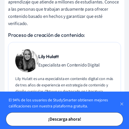
aprendizaje que atiende a millones de estudiantes. Conoce
a las personas que trabajan arduamente para ofrecer
contenido basado en hechos y garantizar que esté
verificado.
Proceso de creación de contenido:
Lily Hulatt
Especialista en Contenido Digital
Lily Hulatt es una especialista en contenido digital con más
de tres años de experiencia en estrategia de contenido y
diseño curricular. Obtuvo su doctorado en Literatura
Inglesa en la Universidad de Durham en 2022, enseñó en el
El 94% de los usuarios de StudySmarter obtienen mejores
Departamento de Estudios Ingleses de la Universidad de
calificaciones con nuestra plataforma gratuita.
Durham y ha contribuido a varias publicaciones. Lily se
Tarjetas de estudio
Tarjetas de estudio
especializa en Literatura Inglesa, Lengua Inglesa, Historia y
¡Descarga ahora!
Filosofía.