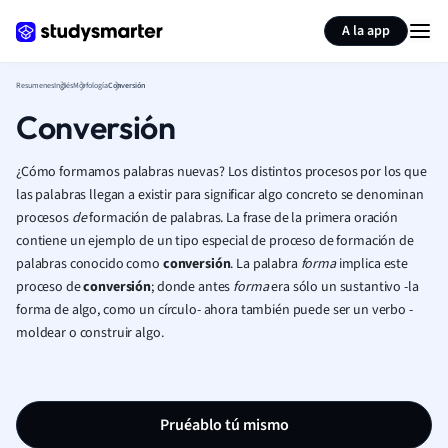
Generar tarjetas de aprendizaje
Resumir página
A la app
Resumenes
Inglés
Morfología
Conversión
Conversión
¿Cómo formamos palabras nuevas? Los distintos procesos por los que
las palabras llegan a existir para significar algo concreto se denominan
procesos
de
formación de palabras. La frase de la primera oración
contiene un ejemplo de un tipo especial de proceso de formación de
palabras conocido como
conversión
. La palabra
forma
implica este
proceso de
conversión
; donde antes
forma
era sólo un sustantivo -la
forma de algo, como un círculo- ahora también puede ser un verbo -
moldear o construir algo.
Pruéablo tú mismo