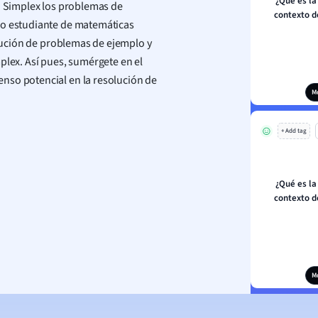
¿Qué es la
mo Simplex los problemas de
contexto d
mo estudiante de matemáticas
olución de problemas de ejemplo y
plex. Así pues, sumérgete en el
nso potencial en la resolución de
M
+ Add tag
¿Qué es la
contexto d
M