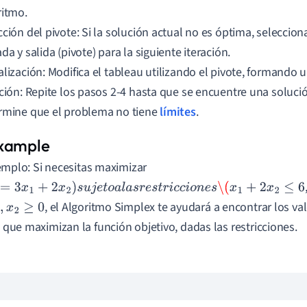
ritmo.
ción del pivote: Si la solución actual no es óptima, seleccion
da y salida (pivote) para la siguiente iteración.
alización: Modifica el tableau utilizando el pivote, formando 
ación: Repite los pasos 2-4 hasta que se encuentre una soluci
rmine que el problema no tiene
límites
.
emplo: Si necesitas maximizar
3
x
1
+
2
x
2
)
s
u
j
e
t
o
a
l
a
s
r
e
s
t
r
i
c
c
i
o
n
e
s
\(
x
1
+
2
x
2
≤
6
, el Algoritmo Simplex te ayudará a encontrar los v
,
x
2
≥
0
que maximizan la función objetivo, dadas las restricciones.