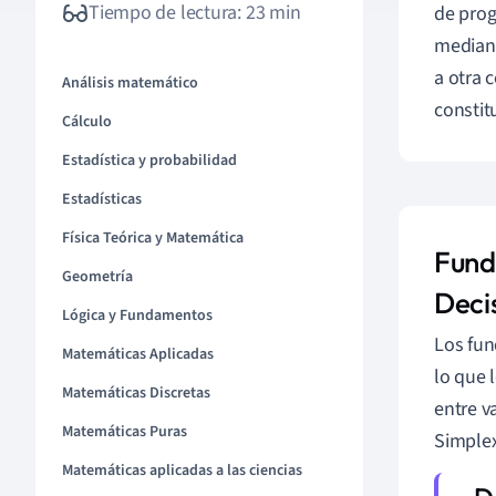
Tiempo de lectura: 23 min
de prog
mediant
a otra 
Análisis matemático
constit
Cálculo
Estadística y probabilidad
Estadísticas
Física Teórica y Matemática
Fund
Geometría
Deci
Lógica y Fundamentos
Los fun
Matemáticas Aplicadas
lo que 
Matemáticas Discretas
entre v
Matemáticas Puras
Simplex
Matemáticas aplicadas a las ciencias