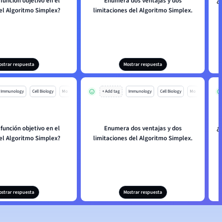
 función objetivo en el
Enumera dos ventajas y dos
¿C
el Algoritmo Simplex?
limitaciones del Algoritmo Simplex.
ostrar respuesta
Mostrar respuesta
Immunology
Cell Biology
Mo
+ Add tag
Immunology
Cell Biology
Mo
 función objetivo en el
Enumera dos ventajas y dos
¿C
el Algoritmo Simplex?
limitaciones del Algoritmo Simplex.
ostrar respuesta
Mostrar respuesta