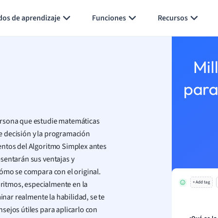
Generar tarjetas de aprendizaje
Resumir página
dos de aprendizaje
Funciones
Recursos
Mil
para
ersona que estudie matemáticas
e decisión y la programación
entos del Algoritmo Simplex antes
sentarán sus ventajas y
ómo se compara con el original.
oritmos, especialmente en la
+ Add tag
inar realmente la habilidad, se te
sejos útiles para aplicarlo con