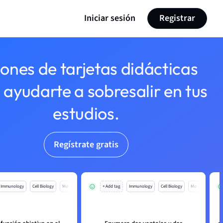
Iniciar sesión
Registrar
lones de tarjetas didácticas
 ayudarte a sobresalir en tus
estudios.
Regístrate gratis
Immunology
Cell Biology
Mo
+ Add tag
Immunology
Cell Biology
Mo