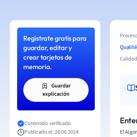
Proceso
Regístrate gratis para
guardar, editar y
Qualité
crear tarjetas de
Calida
memoria.
Guardar
explicación
Ente
Contenido verificado
Publicado el: 20.06.2024
El Alg