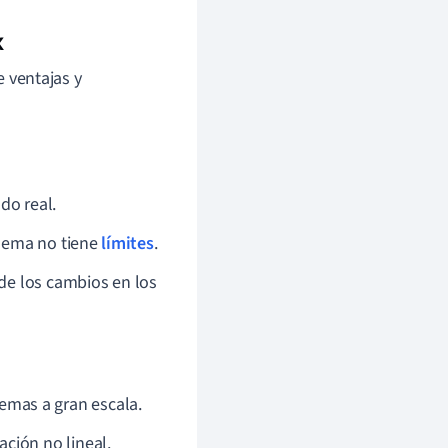
x
e ventajas y
do real.
blema no tiene
límites
.
 de los cambios en los
emas a gran escala.
ción no lineal.