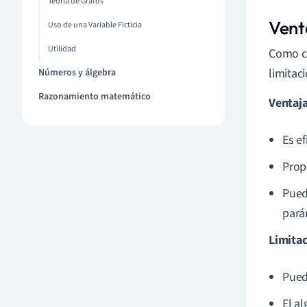
Teoría de Grafos
Vent
Uso de una Variable Ficticia
Utilidad
Como cu
limitac
Números y álgebra
Razonamiento matemático
Ventaja
Es e
Prop
Pued
pará
Limitac
Pued
El a