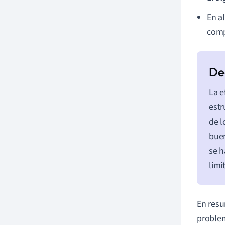
En a
comp
La e
estr
de l
buen
se h
limi
En resu
problem