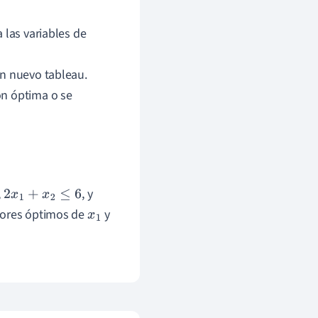
a las variables de
un nuevo tableau.
ón óptima o se
,
, y
2
x
1
+
x
2
≤
6
alores óptimos de
y
x
1