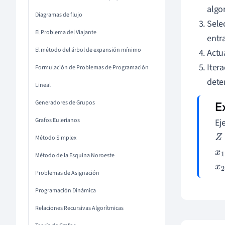
algo
Diagramas de flujo
Selec
El Problema del Viajante
entra
El método del árbol de expansión mínimo
Actu
Iter
Formulación de Problemas de Programación
dete
Lineal
Generadores de Grupos
Grafos Eulerianos
Ej
Z
=
Método Simplex
x
1
Método de la Esquina Noroeste
x
2
Problemas de Asignación
Programación Dinámica
Relaciones Recursivas Algorítmicas