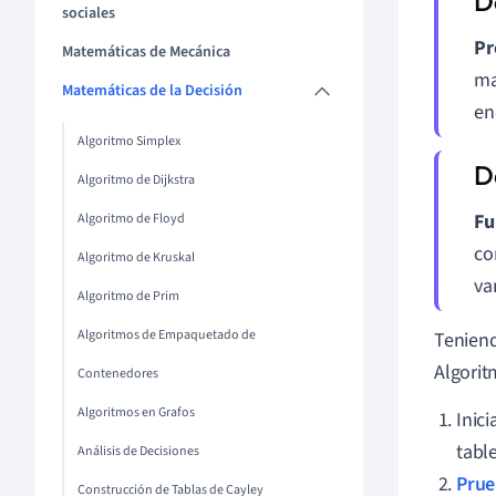
sociales
Pr
Matemáticas de Mecánica
ma
Matemáticas de la Decisión
en
Algoritmo Simplex
Algoritmo de Dijkstra
Fu
Algoritmo de Floyd
co
Algoritmo de Kruskal
va
Algoritmo de Prim
Algoritmos de Empaquetado de
Teniend
Algorit
Contenedores
Algoritmos en Grafos
Inic
tabl
Análisis de Decisiones
Prue
Construcción de Tablas de Cayley