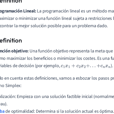
ogramación Lineal:
La programación lineal es un método ma
ximizar o minimizar una función lineal sujeta a restricciones l
contrar la mejor solución posible para un problema dado.
nción objetivo:
Una función objetivo representa la meta que
mo maximizar los beneficios o minimizar los costes. Es una fu
riables de decisión (por ejemplo,
).
c
1
x
1
+
c
2
x
2
+
.
.
.
+
c
n
x
n
o en cuenta estas definiciones, vamos a esbozar los pasos pr
mo Simplex:
ialización: Empieza con una solución factible inicial (normal
eau).
ba
de optimalidad: Determina si la solución actual es óptima. 