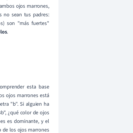
 ambos ojos marrones,
es no sean tus padres:
os) son "más fuertes"
elos
.
comprender esta base
los ojos marrones está
etra "b". Si alguien ha
Bb", ¿qué color de ojos
nes es dominante, y el
lo de los ojos marrones