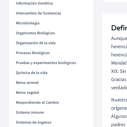
Información Genética
Intercambio de Sustancias
Microbiología
Defi
Organismos Biológicos
Aunque 
Organización de la vida
herenci
Procesos Biológicos
herenci
Mendel
Pruebas y experimentos biológicos
XIX. Si
Química de la vida
Gracias
Reino animal
verdade
Reino vegetal
Nuestr
Respondiendo al Cambio
orígene
Sistema inmune
Algunos
Sistemas de órganos
padres 