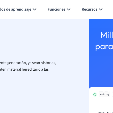
Generar tarjetas de aprendizaje
Resumir página
dos de aprendizaje
Funciones
Recursos
Mil
para
nte generación, ya sean historias,
en material hereditario a las
+ Add tag