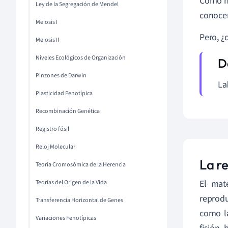
Como ha
Ley de la Segregación de Mendel
conoce
Meiosis I
Pero, 
Meiosis II
Niveles Ecológicos de Organización
Pinzones de Darwin
La
Plasticidad Fenotípica
Recombinación Genética
Registro fósil
Reloj Molecular
La r
Teoría Cromosómica de la Herencia
El mat
Teorías del Origen de la Vida
reprodu
Transferencia Horizontal de Genes
como la
Variaciones Fenotípicas