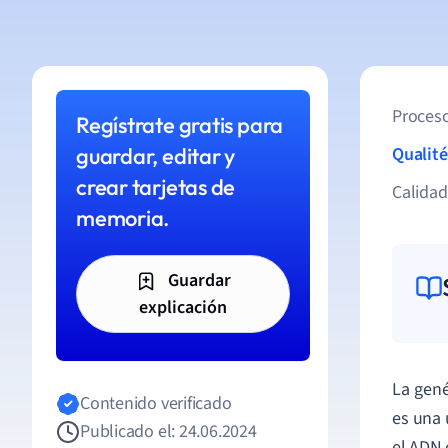
Proceso
Regístrate gratis para
guardar, editar y
Qualité
crear tarjetas de
Calida
memoria.
Guardar
explicación
La gené
Contenido verificado
es una 
Publicado el: 24.06.2024
el ADN 