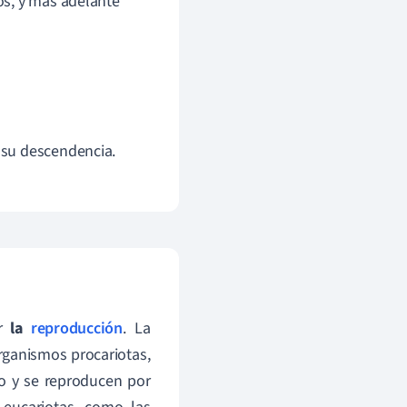
os, y más adelante
a su descendencia.
ar
la
reproducción
. La
rganismos procariotas,
o y se reproducen por