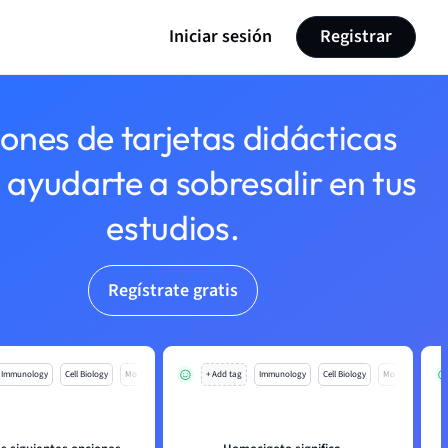
Iniciar sesión
Registrar
lones de tarjetas didácticas
 ayudarte a sobresalir en tus
estudios.
Regístrate gratis
Immunology
Cell Biology
Mo
+ Add tag
Immunology
Cell Biology
Mo