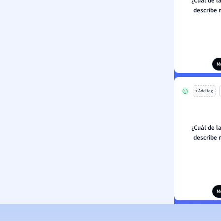
¿Cuál de l
describe m
M
+ Add tag
¿Cuál de l
describe m
M