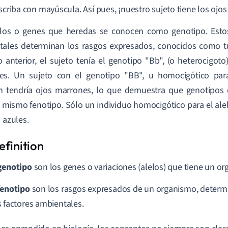
escriba con mayúscula. Así pues, ¡nuestro sujeto tiene los ojo
elos o genes que heredas se conocen como genotipo. Estos
ales determinan los rasgos expresados, conocidos como tu
 anterior, el sujeto tenía el genotipo "Bb", (o heterocigoto
es. Un sujeto con el genotipo "BB", u homocigótico par
n tendría ojos marrones, lo que demuestra que genotipos 
l mismo fenotipo. Sólo un individuo homocigótico para el alel
s azules.
genotipo
son los genes o variaciones (alelos) que tiene un o
fenotipo
son los rasgos expresados de un organismo, determ
s factores ambientales.