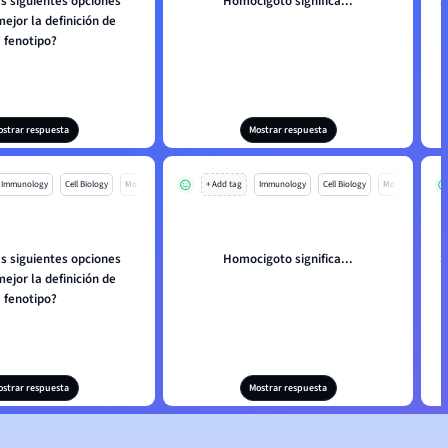
as siguientes opciones
Homocigoto significa...
S
ejor la definición de
fenotipo?
al
ostrar respuesta
Mostrar respuesta
Immunology
Cell Biology
Mo
+ Add tag
Immunology
Cell Biology
Mo
as siguientes opciones
Homocigoto significa...
S
ejor la definición de
fenotipo?
al
ostrar respuesta
Mostrar respuesta