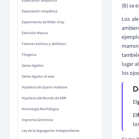
Especiación alopátrica
(B) se 
Especiación simpátrica
Los al
Experimento de Miller-Urey
ambient
Extinción Masiva
ejemplo
Factores bióticos y abióticos
marron
tambié
Filogenia
lugar a
Genes ligados
los ojo
Genes ligados al sexo
Hipótesis de Oparin-Haldane
Hipótesis del Mundo de ARN
El
Homología Morfológica
El
Impronta Genómica
lo
Ley de la Segregación Independiente