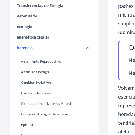
padres 
Transferencias de Energía
mientra
Veterinario
simple
ecología
(domina
energética celular
herencia
Ho
Aislamiento Reproductivo
Análisis de Pedigrí
He
Cambios Evolutivos
Volvam
Causas de la Extinción
esencia
Comparación de Mitosis y Meiosis
represe
heredad
Concepto Biológico de Especie
tendría
Epistasis
alelo d