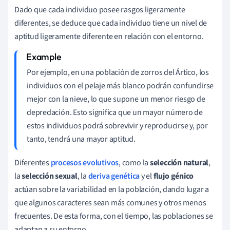
Dado que cada individuo posee rasgos ligeramente
diferentes, se deduce que cada individuo tiene un nivel de
aptitud ligeramente diferente en relación con el entorno.
Por ejemplo, en una población de zorros del Ártico, los
individuos con el pelaje más blanco podrán confundirse
mejor con la nieve, lo que supone un menor riesgo de
depredación. Esto significa que un mayor número de
estos individuos podrá sobrevivir y reproducirse y, por
tanto, tendrá una mayor aptitud.
Diferentes
procesos evolutivos
, como la
s
elección natural
,
la
selección sexual
, la
deriva genética
y el
flujo génico
actúan sobre la variabilidad en la población, dando lugar a
que algunos caracteres sean más comunes y otros menos
frecuentes.
De esta forma, con el tiempo, las poblaciones se
adaptan a su entorno.