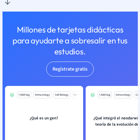
Millones de tarjetas didácticas
para ayudarte a sobresalir en tus
estudios.
Regístrate gratis
+ Add tag
Immunology
Cell Biology
Mo
+ Add tag
Immunology
Cell
¿Qué es un gen?
¿Qué integró el neodarwin
teoría de la evolución de