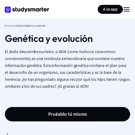
Generar tarjetas de aprendizaje
Resumir página
A la app
Resumenes
Biología
Genética y evolución
Genética y evolución
El ácido desoxirribonucleico, o ADN (como todos lo conocemos
comúnmente), es una molécula extraordinaria que contiene nuestra
información genética. Esta información genética contiene el plan para
el desarrollo de un organismo, sus características y es la base de la
herencia: ¿te has preguntado alguna vez por qué los hijos tienen rasgos
similares a los de sus padres? ¡Es gracias al ADN!
Pruéablo tú mismo