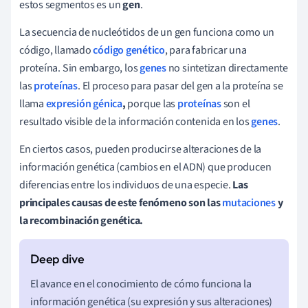
estos segmentos es un
gen
.
La secuencia de nucleótidos de un gen funciona como un
código, llamado
código genético
, para fabricar una
proteína
.
Sin embargo, los
genes
no sintetizan directamente
las
proteínas
. El proceso para pasar del gen a la proteína se
llama
expresión génica
,
porque las
proteínas
son el
resultado visible de la información contenida en los
genes
.
En ciertos casos, pueden producirse alteraciones de la
información genética (
cambios en el ADN)
que producen
diferencias entre los individuos de una especie.
Las
principales causas de este fenómeno son las
mutaciones
y
la recombinación genética.
El avance en el conocimiento de cómo funciona la
información genética (su expresión y sus alteraciones)