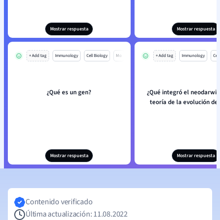
Mostrar respuesta
Mostrar respuesta
+ Add tag
Immunology
Cell Biology
Mo
+ Add tag
Immunology
Cell
¿Qué es un gen?
¿Qué integró el neodarwin
teoría de la evolución de
Mostrar respuesta
Mostrar respuesta
Contenido verificado
Última actualización: 11.08.2022