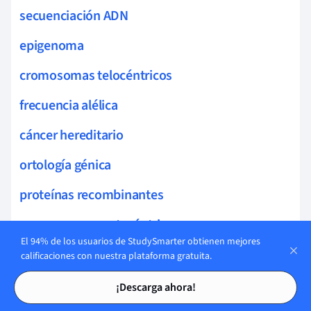
secuenciación ADN
epigenoma
cromosomas telocéntricos
frecuencia alélica
cáncer hereditario
ortología génica
proteínas recombinantes
cromosomas metacéntricos
El 94% de los usuarios de StudySmarter obtienen mejores
mendelismo
calificaciones con nuestra plataforma gratuita.
Tarjetas de estudio
Tarjetas de estudio
homología genética
¡Descarga ahora!