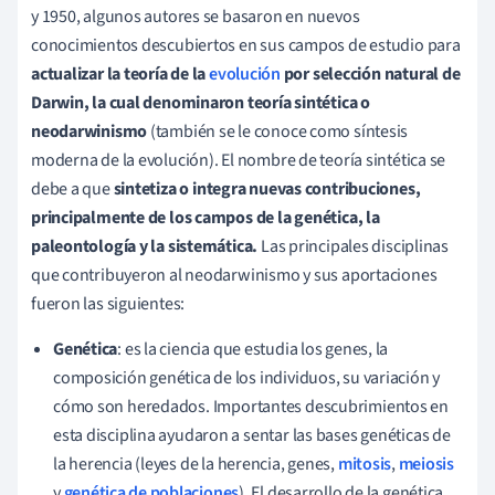
y 1950, algunos autores se basaron en nuevos
conocimientos descubiertos en sus campos de estudio para
actualizar la teoría de la
evolución
por selección natural de
Darwin, la cual denominaron teoría sintética o
neodarwinismo
(también se le conoce como síntesis
moderna de la evolución). El nombre de teoría sintética se
debe a que
sintetiza o integra nuevas contribuciones,
principalmente de los campos de la genética, la
paleontología y la sistemática.
Las principales disciplinas
que contribuyeron al neodarwinismo y sus aportaciones
fueron las siguientes:
Genética
: es la c
iencia que estudia los genes, la
composición genética de los individuos, su variación y
cómo son heredados. I
mportantes descubrimientos en
esta disciplina ayudaron a sentar las bases genéticas de
la herencia
(leyes de la herencia, genes,
mitosis
,
meiosis
y
genética de poblaciones
). El desarrollo de la genética