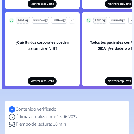
Mostrar respuesta
Mostrar respuesta
+ Add tag
Immunology
Cell Biology
Mo
+ Add tag
Immunology
Cell
¿Qué fluidos corporales pueden
Todos los pacientes con V
transmitir el VIH?
SIDA. ¿Verdadero o fa
Mostrar respuesta
Mostrar respuesta
Contenido verificado
Última actualización: 15.06.2022
Tiempo de lectura: 10 min