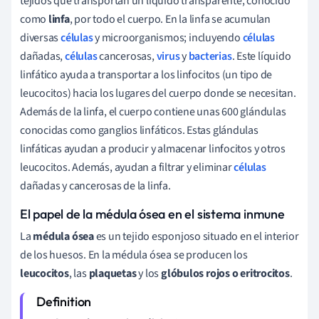
tejidos que transportan un líquido transparente, conocido
como
linfa
, por todo el cuerpo. En la linfa se acumulan
diversas
células
y microorganismos; incluyendo
células
dañadas,
células
cancerosas,
virus
y
bacterias
. Este líquido
linfático ayuda a transportar a los linfocitos (un tipo de
leucocitos) hacia los lugares del cuerpo donde se necesitan.
Además de la linfa, el cuerpo contiene unas 600 glándulas
conocidas como ganglios linfáticos. Estas glándulas
linfáticas ayudan a producir y almacenar linfocitos y otros
leucocitos. Además, ayudan a filtrar y eliminar
células
dañadas y cancerosas de la linfa.
El papel de la médula ósea en el sistema inmune
La
médula ósea
es un tejido esponjoso situado en el interior
de los huesos. En la médula ósea se producen los
leucocitos
, las
plaquetas
y los
glóbulos rojos o eritrocitos
.