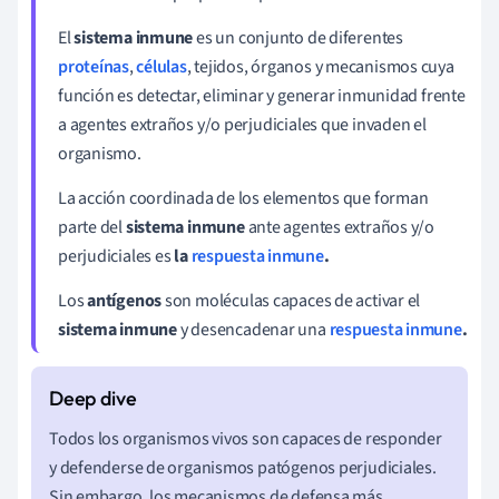
El
sistema inmune
es un conjunto de diferentes
proteínas
,
células
, tejidos, órganos y mecanismos cuya
función es detectar, eliminar y generar inmunidad frente
a agentes extraños y/o perjudiciales que invaden el
organismo.
La acción coordinada de los elementos que forman
parte del
sistema inmune
ante
agentes extraños y/o
perjudiciales
es
la
respuesta inmune
.
Los
antígenos
son moléculas capaces de activar el
sistema inmune
y desencadenar una
respuesta inmune
.
Todos los organismos vivos son capaces de responder
y defenderse de organismos patógenos perjudiciales.
Sin embargo, los mecanismos de defensa más