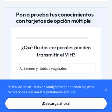
Pon a prueba tus conocimientos
con tarjetas de opción múltiple
¿Qué fluidos corporales pueden
transmitir el VIH?
A. Semen y fluidos vaginales
B. Sangre
El 94% de los usuarios de StudySmarter obtienen mejores
calificaciones con nuestra plataforma gratuita.
C. Lágrimas
Tarjetas de estudio
Tarjetas de estudio
¡Descarga ahora!
D. Leche materna