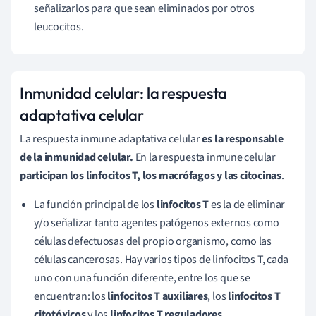
señalizarlos para que sean eliminados por otros
leucocitos.
Inmunidad celular: la respuesta
adaptativa celular
La respuesta inmune adaptativa celular
es la responsable
de la inmunidad celular.
En l
a respuesta inmune celular
participan los linfocitos T, los macrófagos y las citocinas
.
La función principal de los
linfocitos T
es la de eliminar
y/o señalizar tanto agentes patógenos externos como
células defectuosas del propio organismo, como las
células cancerosas.
Hay varios tipos de linfocitos T, cada
uno con una función diferente, entre los que se
encuentran: los
linfocitos T auxiliares
, los
linfocitos T
citotóxicos
y los
linfocitos T reguladores
.