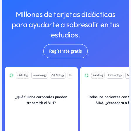
Millones de tarjetas didácticas
para ayudarte a sobresalir en tus
estudios.
Regístrate gratis
+ Add tag
Immunology
Cell Biology
Mo
+ Add tag
Immunology
Cell
¿Qué fluidos corporales pueden
Todos los pacientes con V
transmitir el VIH?
SIDA. ¿Verdadero o fa