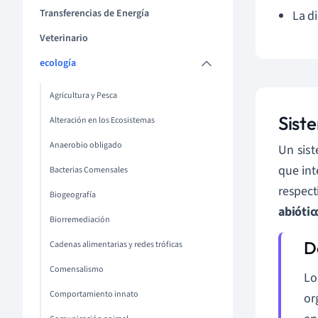
Transferencias de Energía
La d
Veterinario
ecología
Agricultura y Pesca
Sist
Alteración en los Ecosistemas
Anaerobio obligado
Un sist
que in
Bacterias Comensales
respect
Biogeografía
abióti
Biorremediación
Cadenas alimentarias y redes tróficas
Comensalismo
Lo
Comportamiento innato
or