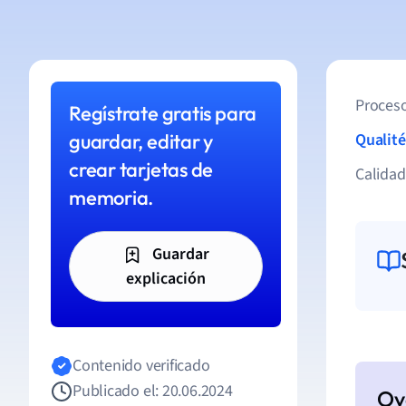
Proceso
Regístrate gratis para
guardar, editar y
Qualité
crear tarjetas de
Calida
memoria.
Guardar
explicación
Contenido verificado
Publicado el: 20.06.2024