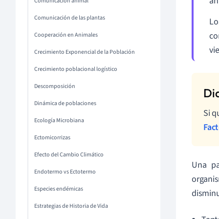
an
Comunicación animal
Comunicación de las plantas
Lo
co
Cooperación en Animales
vi
Crecimiento Exponencial de la Población
Crecimiento poblacional logístico
Descomposición
Dinámica de poblaciones
Si q
Ecología Microbiana
Fact
Ectomicorrizas
Efecto del Cambio Climático
Una pa
Endotermo vs Ectotermo
organis
Especies endémicas
disminu
Estrategias de Historia de Vida