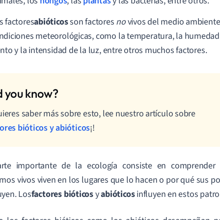
imales, los
hongos
, las
plantas
y las bacterias, entre otros.
s factores
abióticos
son factores
no
vivos del medio ambiente.
ndiciones meteorológicas, como la temperatura, la humedad, 
ento y la intensidad de la luz, entre otros muchos factores.
uieres saber más sobre esto, lee nuestro artículo sobre
ores bióticos y abióticos
¡!
rte importante de la ecología consiste en comprende
mos vivos viven en los lugares que lo hacen o por qué sus 
yen. Los
factores bióticos
y
abióticos
influyen en estos patr