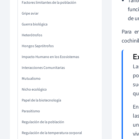
Tant
Factores limitantes de la población
func
Gripe aviar
de u
Guerra biológica
Para e
Heterótrofos
cochinil
Hongos Saprótrofos
Impacto Humano en los Ecosistemas
La
Interacciones Comunitarias
po
Mutualismo
su
Nicho ecológico
qu
Papel de la biotecnología
En
Parasitismo
la
Regulación de la población
un
vi
Regulación de la temperatura corporal