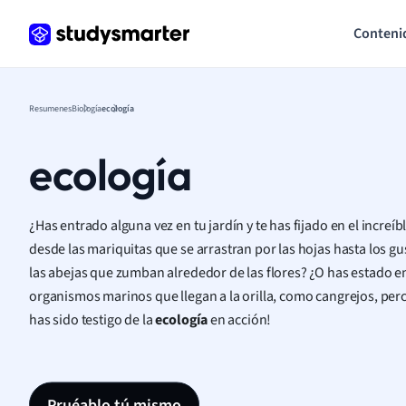
Conteni
Resumenes
Biología
ecología
ecología
¿Has entrado alguna vez en tu jardín y te has fijado en el increíb
desde las mariquitas que se arrastran por las hojas hasta los g
las abejas que zumban alrededor de las flores? ¿O has estado en 
organismos marinos que llegan a la orilla, como cangrejos, per
has sido testigo de la
ecología
en acción!
Pruéablo tú mismo