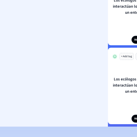
Los ecólogos
interactúan l
un ent
M
+ Add tag
Los ecólogos
interactúan l
un ent
M