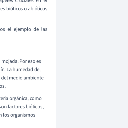
peles cruciales en el
s bióticos o abióticos
mos el ejemplo de las
a mojada. Por eso es
rdín. La humedad del
 del medio ambiente
os.
teria orgánica, como
on factores bióticos,
n los organismos