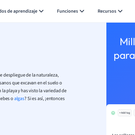
Generar tarjetas de aprendizaje
Resumir página
dos de aprendizaje
Funciones
Recursos
Mil
para
le despliegue de la naturaleza,
usanos que excavan en el suelo o
la playa y has visto la variedad de
cebes o
algas
? Si es así, ¡entonces
+ Add tag