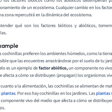
o los factores bióticos como los abióticos desempeñan pa
ionamiento de un ecosistema. Cualquier cambio en los factore
na zona repercutirá en la dinámica del ecosistema.
ntender qué son los factores bióticos y abióticos, tome
las.
s cochinillas prefieren los ambientes húmedos, como la tierr
sible que las encuentres arrastrándose por el suelo de tu ja
elo es un ejemplo de
factor abiótico,
un componente no vivo
e afecta a cómo se distribuyen (propagan) los organismos viv
 cuanto a la alimentación, las cochinillas se alimentan de ma
s
plantas
. Por eso hay cochinillas en los jardines. Las
plantas
s
 componente vivo del medio que afecta a cómo se distribuye
vos.