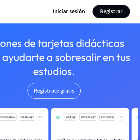
Iniciar sesión
Registrar
lones de tarjetas didácticas
 ayudarte a sobresalir en tus
estudios.
Regístrate gratis
Immunology
Cell Biology
Mo
+ Add tag
Immunology
Cell Biology
Mo