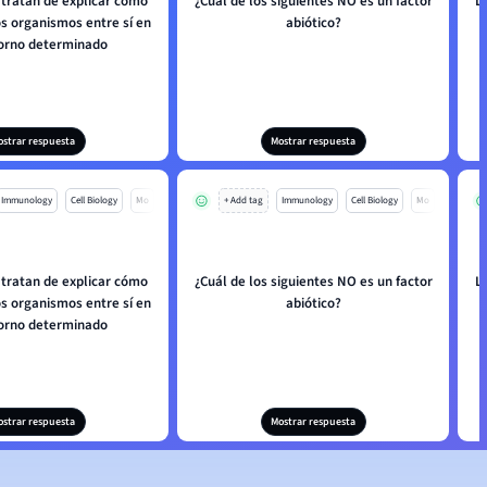
 tratan de explicar cómo
¿Cuál de los siguientes NO es un factor
L
os organismos entre sí en
abiótico?
orno determinado
ostrar respuesta
Mostrar respuesta
Immunology
Cell Biology
Mo
+ Add tag
Immunology
Cell Biology
Mo
 tratan de explicar cómo
¿Cuál de los siguientes NO es un factor
L
os organismos entre sí en
abiótico?
orno determinado
ostrar respuesta
Mostrar respuesta