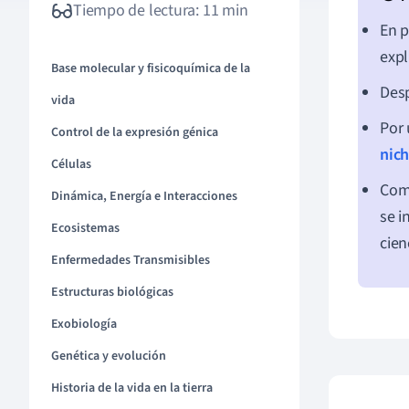
Tiempo de lectura: 11 min
En p
expl
Base molecular y fisicoquímica de la
Desp
vida
Por 
Control de la expresión génica
nich
Células
Como
Dinámica, Energía e Interacciones
se i
Ecosistemas
cien
Enfermedades Transmisibles
Estructuras biológicas
Exobiología
Genética y evolución
Historia de la vida en la tierra