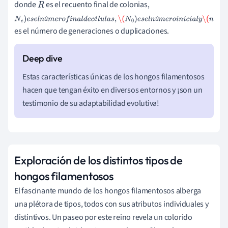
donde
es el recuento final de colonias,
R
N
e
)
e
s
e
l
n
ú
m
e
r
o
f
i
n
a
l
d
e
c
é
l
u
l
a
s
,
\(
N
0
)
e
s
e
l
n
ú
m
e
r
o
i
n
i
c
i
a
l
y
\(
n
ú
é
ú
es el número de generaciones o duplicaciones.
Estas características únicas de los hongos filamentosos
hacen que tengan éxito en diversos entornos y ¡son un
testimonio de su adaptabilidad evolutiva!
Exploración de los distintos tipos de
hongos filamentosos
El fascinante mundo de los hongos filamentosos alberga
una plétora de tipos, todos con sus atributos individuales y
distintivos. Un paseo por este reino revela un colorido