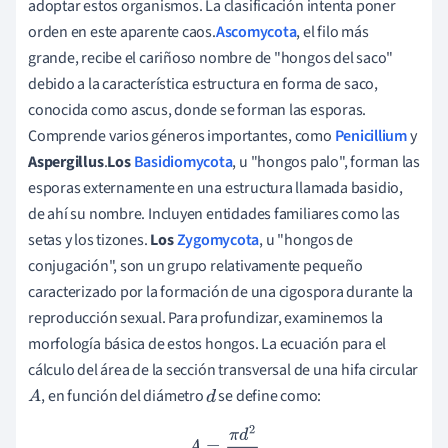
adoptar estos organismos. La clasificación intenta poner
orden en este aparente caos.
Ascomycota
, el filo más
grande, recibe el cariñoso nombre de "hongos del saco"
debido a la característica estructura en forma de saco,
conocida como ascus, donde se forman las esporas.
Comprende varios géneros importantes, como
Penicillium
y
Aspergillus
.
Los
Basidiomycota
, u "hongos palo", forman las
esporas externamente en una estructura llamada basidio,
de ahí su nombre. Incluyen entidades familiares como las
setas y los tizones.
Los
Zygomycota
, u "hongos de
conjugación", son un grupo relativamente pequeño
caracterizado por la formación de una cigospora durante la
reproducción sexual. Para profundizar, examinemos la
morfología básica de estos hongos. La ecuación para el
cálculo del área de la sección transversal de una hifa circular
, en función del diámetro
se define como:
A
d
A
=
π
d
2
4