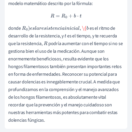
modelo matemático descrito por la fórmula:
R
=
R
0
+
b
⋅
t
donde
es el ritmo de
R
0
)
e
s
l
a
r
e
s
i
s
t
e
n
c
i
a
i
n
i
c
i
a
l
,
\(
b
desarrollo de la resistencia, y
es el tiempo, y te recuerda
t
que la resistencia,
podría aumentar con el tiempo si no se
R
gestiona bien el uso de la medicación. Aunque son
enormemente beneficiosos, resulta evidente que los
hongos filamentosos también presentan importantes retos
en forma de enfermedades. Reconocer su potencial para
causar dolencias es innegablemente crucial. A medida que
profundizamos en la comprensión y el manejo avanzados
de los hongos filamentosos, es absolutamente vital
recordar que la prevención y el manejo cuidadoso son
nuestras herramientas más potentes para combatir estas
dolencias fúngicas.