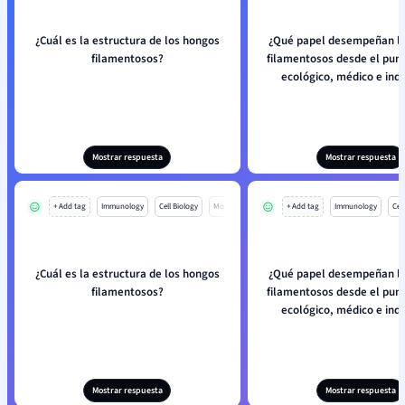
¿Cuál es la estructura de los hongos
¿Qué papel desempeñan l
filamentosos?
filamentosos desde el punt
ecológico, médico e indu
Mostrar respuesta
Mostrar respuesta
+ Add tag
Immunology
Cell Biology
Mo
+ Add tag
Immunology
Cell
¿Cuál es la estructura de los hongos
¿Qué papel desempeñan l
filamentosos?
filamentosos desde el punt
ecológico, médico e indu
Mostrar respuesta
Mostrar respuesta