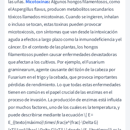
las uñas.
Micotoxinas
:
Algunos hongos filamentosos, como
el Aspergillus flavus, producen metabolitos secundarios
tóxicos llamados micotoxinas. Cuando se ingieren, inhalan
o incluso se tocan, estas toxinas pueden provocar
micotoxicosis, con síntomas que van desde la intoxicación
aguda a efectos a largo plazo como la inmunodeficiencia y el
cáncer. En el contexto de las plantas, los hongos
filamentosos pueden causar enfermedades devastadoras
que afectan a los cultivos. Por ejemplo, el Fusarium
graminearum, agente causante del tizón de la cabeza por
Fusarium en el trigo y la cebada, que provoca importantes
pérdidas de rendimiento. Lo que todas estas enfermedades
tienen en común es el papel crucial de las enzimas en el
proceso de invasión. La producción de enzimas está influida
por muchos factores, uno de los cuales es la temperatura, y
puede describirse mediante la ecuación \[ E =
E_{{texto{máximo}\times\frac{e^{frac{-\Delta G}
{rT}}1+e^{{frac{-\Delta G}{rT}} \] donde \(E_{{text{max}}) es la