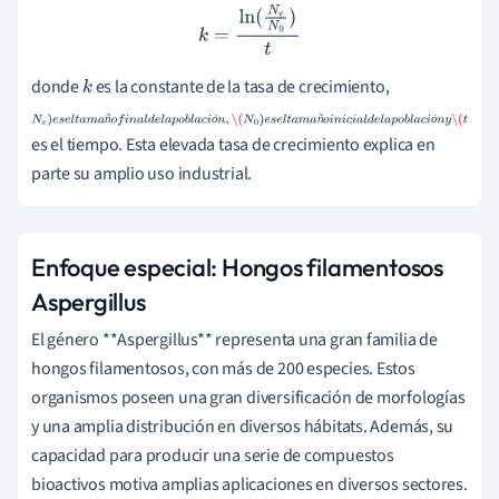
k
=
ln
(
N
e
N
0
)
t
donde
es la constante de la tasa de crecimiento,
k
N
e
)
e
s
e
l
t
a
m
a
ñ
o
f
i
n
a
l
d
e
l
a
p
o
b
l
a
c
i
ó
n
,
\
ñ
ó
ñ
ó
es el tiempo. Esta elevada tasa de crecimiento explica en
(
N
0
)
e
s
e
l
t
a
m
a
ñ
o
i
n
i
c
i
a
l
d
e
l
a
p
o
b
l
a
c
i
ó
n
y
\(
t
parte su amplio uso industrial.
Enfoque especial: Hongos filamentosos
Aspergillus
El género **Aspergillus** representa una gran familia de
hongos filamentosos, con más de 200 especies. Estos
organismos poseen una gran diversificación de morfologías
y una amplia distribución en diversos hábitats. Además, su
capacidad para producir una serie de compuestos
bioactivos motiva amplias aplicaciones en diversos sectores.