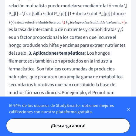
relación mutualista puede modelarse mediante la fórmula \[
P_{f} = \frac{{alfa \cdot P_{p}}}{1 + \beta \cdot P_{p}}] donde
P
f
)
e
s
l
a
p
r
o
d
u
c
t
i
v
i
d
a
d
d
e
l
h
o
n
g
o
,
\
es la tasa de intercambio de nutrientes y carbohidratos y
(
P
p
)
e
s
l
a
p
r
o
d
u
c
t
i
v
i
d
a
d
d
e
l
a
p
l
a
n
t
a
,
\(
α
β
es un factor proporcional a los costes en que incurre el
hongo produciendo hifas y enzimas para extraer nutrientes
del suelo.
3. Aplicaciones terapéuticas:
Los hongos
filamentosos también son apreciados en la industria
farmacéutica. Son fábricas consumadas de productos
naturales, que producen una amplia gama de metabolitos
secundarios bioactivos que han constituido la base de
muchos fármacos clínicos. Por ejemplo, el Penicillium
chrysogenum, un hongo filamentoso, es conocido por su
El 94% de los usuarios de StudySmarter obtienen mejores
producción de penicilina, el primer antibiótico
calificaciones con nuestra plataforma gratuita.
descubierto.
4.
Patogenicidad
.
Patogenicidad
:
A pesar de sus
Tarjetas de estudio
Tarjetas de estudio
muchas funciones beneficiosas, los hongos filamentosos
¡Descarga ahora!
también pueden ser patógenos, causando enfermedades