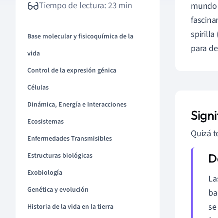
Tiempo de lectura: 23 min
mundo r
fascina
spirill
Base molecular y fisicoquímica de la
para de
vida
Control de la expresión génica
Células
Dinámica, Energía e Interacciones
Signi
Ecosistemas
Quizá t
Enfermedades Transmisibles
Estructuras biológicas
Exobiología
La
Genética y evolución
ba
se
Historia de la vida en la tierra