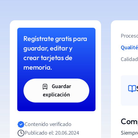
Proceso
Regístrate gratis para
guardar, editar y
Qualité
crear tarjetas de
Calida
memoria.
Guardar
explicación
Comp
Contenido verificado
Publicado el: 20.06.2024
Siempre