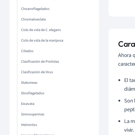
Choanoflagelados
Chromalveolata
Ciclo de vida de C. elegans
Ciclo de vida de la mariposa
Carac
Ciliados
Ahora q
Clasificación de Protistas
caracter
Clasificación de Virus
El t
Diatomeas
diám
Dinoflagelados
Son 
Excavata
pepti
Gimnospermas
La m
Helmintos
vivir.