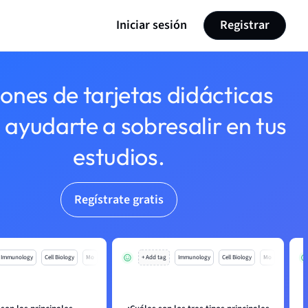
Iniciar sesión
Registrar
lones de tarjetas didácticas
 ayudarte a sobresalir en tus
estudios.
Regístrate gratis
Immunology
Cell Biology
Mo
+ Add tag
Immunology
Cell Biology
Mo