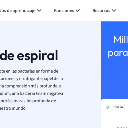
Generar tarjetas de aprendizaje
Resumir página
dos de aprendizaje
Funciones
Recursos
Mil
de espiral
para
te en las bacterias en forma de
caciones y el intrigante papel de la
e una comprensión más profunda, a
idum, una bacteria Gram negativa
endrás una visión profunda de
nuestro mundo.
+ Add tag