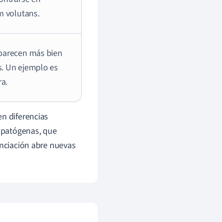
m volutans.
 parecen más bien
s. Un ejemplo es
ra.
en diferencias
s patógenas, que
enciación abre nuevas