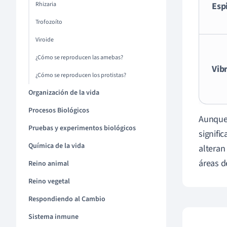
Rhizaria
Espi
Trofozoíto
Viroide
¿Cómo se reproducen las amebas?
Vib
¿Cómo se reproducen los protistas?
Organización de la vida
Procesos Biológicos
Aunque 
Pruebas y experimentos biológicos
signifi
Química de la vida
alteran
áreas d
Reino animal
Reino vegetal
Respondiendo al Cambio
Sistema inmune