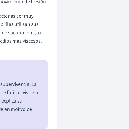
movimiento de torsión.
cterias ser muy
irilas utilizan sus
a de sacacorchos, lo
edios más viscosos,
 supervivencia. La
de fluidos viscosos
 explica su
rte en motivo de