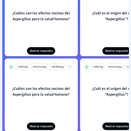
¿Cuáles son los efectos nocivos del
¿Cuál es el origen del 
Aspergillus para la salud humana?
"Aspergillus"?
Mostrar respuesta
Mostrar respuesta
+ Add tag
Immunology
Cell Biology
Mo
+ Add tag
Immunology
Cell
¿Cuáles son los efectos nocivos del
¿Cuál es el origen del 
Aspergillus para la salud humana?
"Aspergillus"?
Mostrar respuesta
Mostrar respuesta