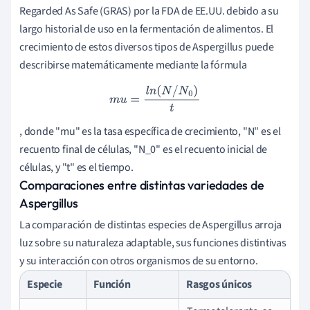
Regarded As Safe (GRAS) por la FDA de EE.UU. debido a su
largo historial de uso en la fermentación de alimentos.
El
crecimiento de estos diversos tipos de Aspergillus puede
describirse matemáticamente mediante la fórmula
m
u
=
l
n
(
N
/
N
0
)
t
, donde "mu" es la tasa específica de crecimiento, "N" es el
recuento final de células, "N_0" es el recuento inicial de
células, y "t" es el tiempo.
Comparaciones entre distintas variedades de
Aspergillus
La comparación de distintas especies de Aspergillus arroja
luz sobre su naturaleza adaptable, sus funciones distintivas
y su interacción con otros organismos de su entorno.
Especie
Función
Rasgos únicos