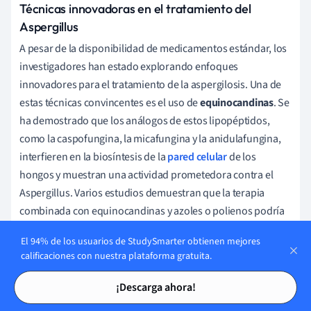
Técnicas innovadoras en el tratamiento del
Aspergillus
A pesar de la disponibilidad de medicamentos estándar, los
investigadores han estado explorando enfoques
innovadores para el tratamiento de la aspergilosis. Una de
estas técnicas convincentes es el uso de
equinocandinas
. Se
ha demostrado que los análogos de estos lipopéptidos,
como la caspofungina, la micafungina y la anidulafungina,
interfieren en la biosíntesis de la
pared celular
de los
hongos y muestran una actividad prometedora contra el
Aspergillus. Varios estudios demuestran que la terapia
combinada con equinocandinas y azoles o polienos podría
dar lugar a una actividad antifúngica sinérgica o aditiva,
El 94% de los usuarios de StudySmarter obtienen mejores
sobre todo para la aspergilosis difícil de tratar. Aparte de las
calificaciones con nuestra plataforma gratuita.
intervenciones farmacológicas, también han empezado a
Tarjetas de estudio
Tarjetas de estudio
surgir terapias con dispositivos médicos. El uso de
¡Descarga ahora!
anfotericina B liposomal nebulizada
(L-AMB) en pacientes