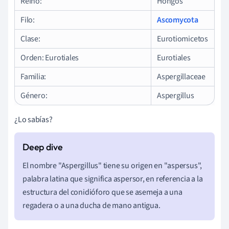
Reino:
Hongos
Filo:
Ascomycota
Clase:
Eurotiomicetos
Orden: Eurotiales
Eurotiales
Familia:
Aspergillaceae
Género:
Aspergillus
¿Lo sabías?
El nombre "Aspergillus" tiene su origen en "aspersus",
palabra latina que significa aspersor, en referencia a la
estructura del conidióforo que se asemeja a una
regadera o a una ducha de mano antigua.