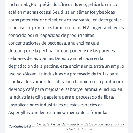
industrial. ¿Por qué ácido cítrico? Bueno, ¡el ácido cítrico
está en muchas cosas! Se utiliza en alimentos y bebidas
como potenciador del sabor y conservante, en detergentes
e incluso en productos farmacéuticos. El A. niger también es
conocido por su capacidad de producir altas
concentraciones de pectinasa, una enzima que
descompone la pectina, un componente de las paredes
celulares de las plantas. Debido a su eficacia en la
degradación de la pectina, esta enzima encuentra un amplio
uso no sólo en las industrias de procesado de frutas para
clarificar los zumos de frutas, sino también en la producción
de vino y café para mejorar el sabor y el aroma, e incluso en
la industria textil y papelera para el procesado de fibras.
Las
aplicaciones industriales de estas especies de
Aspergillus pueden resumirse mediante la fórmula:
U
s
o
i
n
d
u
s
t
r
i
a
l
=
C
a
r
a
c
t
e
r
í
s
t
i
c
a
s
d
e
l
a
e
s
p
e
c
i
e
+
S
u
b
p
r
o
d
u
c
t
o
s
p
o
í
t
e
n
c
i
a
l
e
s
C
o
s
t
e
+
T
i
e
m
p
o