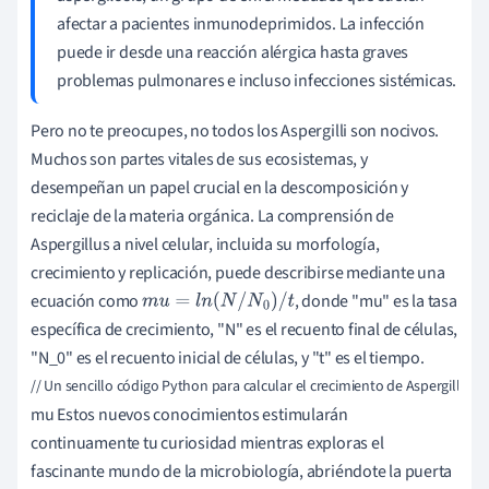
afectar a pacientes inmunodeprimidos. La infección
puede ir desde una reacción alérgica hasta graves
problemas pulmonares e incluso infecciones sistémicas.
Pero no te preocupes, no todos los Aspergilli son nocivos.
Muchos son partes vitales de sus ecosistemas, y
desempeñan un papel crucial en la descomposición y
reciclaje de la materia orgánica. La comprensión de
Aspergillus a nivel celular, incluida su morfología,
crecimiento y replicación, puede describirse mediante una
ecuación como
, donde "mu" es la tasa
m
u
=
l
n
(
N
/
N
0
)
/
t
específica de crecimiento, "N" es el recuento final de células,
"N_0" es el recuento inicial de células, y "t" es el tiempo.
// Un sencillo código Python para calcular el crecimiento de Aspergillus.
mu Estos nuevos conocimientos estimularán
continuamente tu curiosidad mientras exploras el
fascinante mundo de la microbiología, abriéndote la puerta