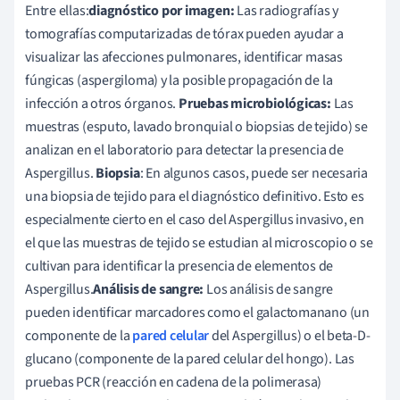
Entre ellas:
diagnóstico por imagen:
Las radiografías y
tomografías computarizadas de tórax pueden ayudar a
visualizar las afecciones pulmonares, identificar masas
fúngicas (aspergiloma) y la posible propagación de la
infección a otros órganos.
Pruebas microbiológicas:
Las
muestras (esputo, lavado bronquial o biopsias de tejido) se
analizan en el laboratorio para detectar la presencia de
Aspergillus.
Biopsia
: En algunos casos, puede ser necesaria
una biopsia de tejido para el diagnóstico definitivo. Esto es
especialmente cierto en el caso del Aspergillus invasivo, en
el que las muestras de tejido se estudian al microscopio o se
cultivan para identificar la presencia de elementos de
Aspergillus.
Análisis de sangre:
Los análisis de sangre
pueden identificar marcadores como el galactomanano (un
componente de la
pared celular
del Aspergillus) o el beta-D-
glucano (componente de la pared celular del hongo). Las
pruebas PCR (reacción en cadena de la polimerasa)