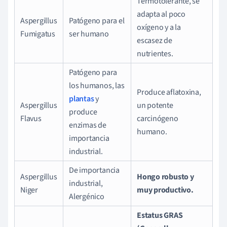
Termotolerante, se
adapta al poco
Aspergillus
Patógeno para el
oxígeno y a la
Fumigatus
ser humano
escasez de
nutrientes.
Patógeno para
los humanos, las
Produce aflatoxina,
plantas
y
Aspergillus
un potente
produce
Flavus
carcinógeno
enzimas de
humano.
importancia
industrial.
De importancia
Aspergillus
Hongo robusto y
industrial,
Niger
muy productivo.
Alergénico
Estatus GRAS