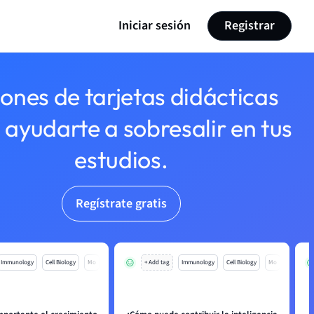
Iniciar sesión
Registrar
lones de tarjetas didácticas
 ayudarte a sobresalir en tus
estudios.
Regístrate gratis
Immunology
Cell Biology
Mo
+ Add tag
Immunology
Cell Biology
Mo