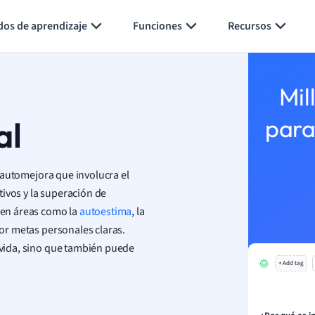
Generar tarjetas de aprendizaje
Resumir página
dos de aprendizaje
Funciones
Recursos
Mil
al
para
 automejora que involucra el
ivos y la superación de
o en áreas como la
autoestima
, la
por metas personales claras.
e vida, sino que también puede
+ Add tag