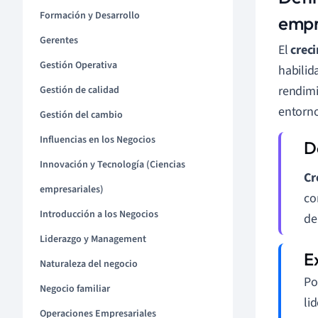
Formación y Desarrollo
empr
Gerentes
El
crec
Gestión Operativa
habilid
rendimi
Gestión de calidad
entorno
Gestión del cambio
Influencias en los Negocios
Innovación y Tecnología (Ciencias
Cr
empresariales)
co
Introducción a los Negocios
de
Liderazgo y Management
Naturaleza del negocio
Po
Negocio familiar
li
Operaciones Empresariales