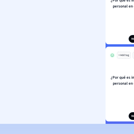
¿Por qué es i
personal en
M
+ Add tag
¿Por qué es i
personal en
M