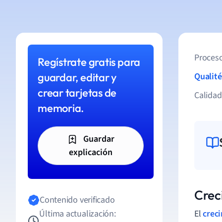
Proceso
Regístrate gratis para
guardar, editar y
Qualité
crear tarjetas de
Calida
memoria.
Guardar
explicación
Crec
Contenido verificado
Última actualización:
El
crec