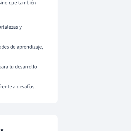
sino que también
rtalezas y
des de aprendizaje,
para tu desarrollo
rente a desafíos.
as