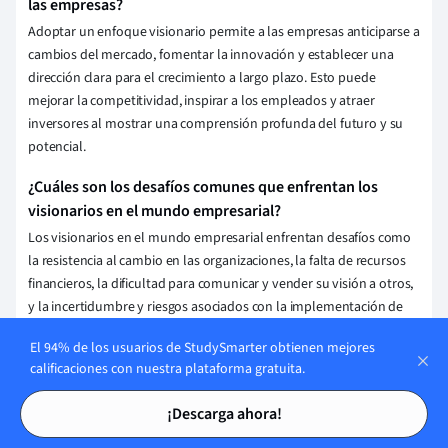
las empresas?
Adoptar un enfoque visionario permite a las empresas anticiparse a
cambios del mercado, fomentar la innovación y establecer una
dirección clara para el crecimiento a largo plazo. Esto puede
mejorar la competitividad, inspirar a los empleados y atraer
inversores al mostrar una comprensión profunda del futuro y su
potencial.
¿Cuáles son los desafíos comunes que enfrentan los
visionarios en el mundo empresarial?
Los visionarios en el mundo empresarial enfrentan desafíos como
la resistencia al cambio en las organizaciones, la falta de recursos
financieros, la dificultad para comunicar y vender su visión a otros,
y la incertidumbre y riesgos asociados con la implementación de
ideas innovadoras.
El 94% de los usuarios de StudySmarter obtienen mejores
calificaciones con nuestra plataforma gratuita.
¿Cómo desarrollar una mentalidad visionaria para el éxito
empresarial?
Tarjetas de estudio
Tarjetas de estudio
¡Descarga ahora!
Para desarrollar una mentalidad visionaria, uno debe cultivar la
curiosidad, mantenerse informado sobre tendencias e