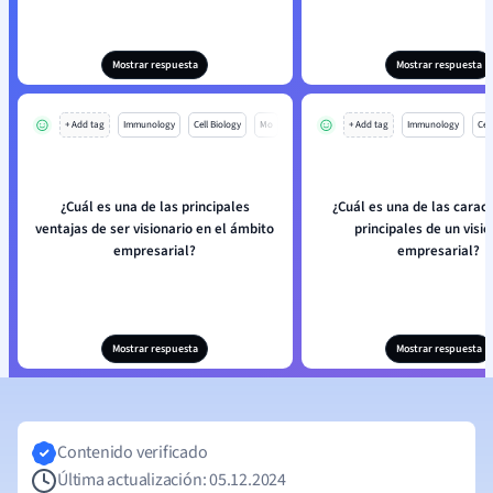
Mostrar respuesta
Mostrar respuesta
+ Add tag
Immunology
Cell Biology
Mo
+ Add tag
Immunology
Cell
¿Cuál es una de las principales
¿Cuál es una de las caract
ventajas de ser visionario en el ámbito
principales de un visio
empresarial?
empresarial?
Mostrar respuesta
Mostrar respuesta
Contenido verificado
Última actualización: 05.12.2024