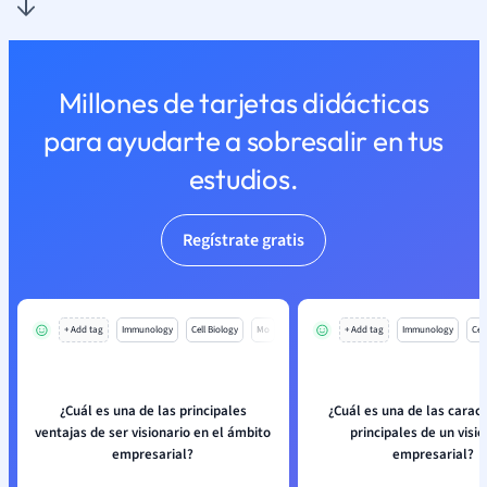
Millones de tarjetas didácticas
para ayudarte a sobresalir en tus
estudios.
Regístrate gratis
+ Add tag
Immunology
Cell Biology
Mo
+ Add tag
Immunology
Cell
¿Cuál es una de las principales
¿Cuál es una de las caract
ventajas de ser visionario en el ámbito
principales de un visio
empresarial?
empresarial?