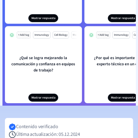
Mostrar respuesta
Mostrar respuesta
+ Add tag
Immunology
Cell Biology
Mo
+ Add tag
Immunology
Cell
¿Qué se logra mejorando la
¿Por qué es importante el
comunicación y confianza en equipos
experto técnico en un 
de trabajo?
Mostrar respuesta
Mostrar respuesta
Contenido verificado
Última actualización: 05.12.2024