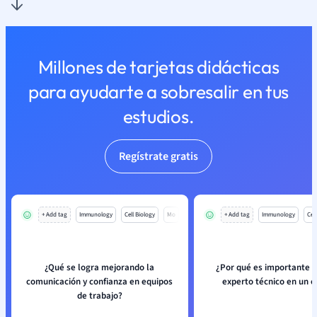
Millones de tarjetas didácticas
para ayudarte a sobresalir en tus
estudios.
Regístrate gratis
+ Add tag
Immunology
Cell Biology
Mo
+ Add tag
Immunology
Cell
¿Qué se logra mejorando la
¿Por qué es importante el
comunicación y confianza en equipos
experto técnico en un 
de trabajo?