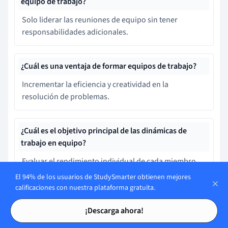
equipo de trabajo?
Solo liderar las reuniones de equipo sin tener
responsabilidades adicionales.
¿Cuál es una ventaja de formar equipos de trabajo?
Incrementar la eficiencia y creatividad en la
resolución de problemas.
¿Cuál es el objetivo principal de las dinámicas de
trabajo en equipo?
Evaluar el rendimiento individual de cada miembro.
El 94% de los usuarios de StudySmarter obtienen mejores
calificaciones con nuestra plataforma gratuita.
¿Qué técnica fomenta un entorno de apertura
Tarjetas de estudio
Tarjetas de estudio
mediante comentarios constructivos?
¡Descarga ahora!
Feedback circular.