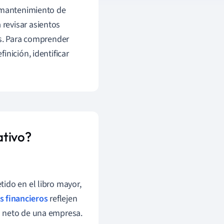
l mantenimiento de
a revisar asientos
es. Para comprender
nición, identificar
ativo?
tido en el libro mayor,
s financieros
reflejen
io neto de una empresa.