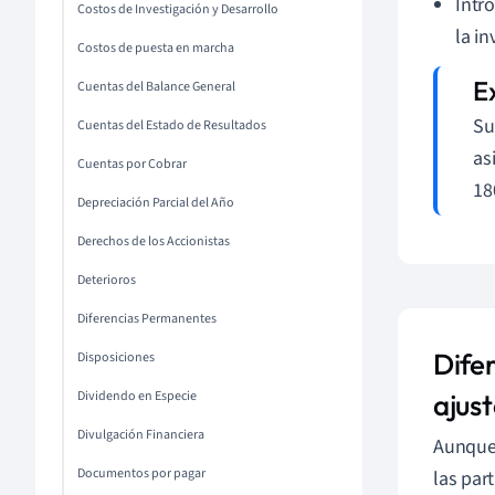
Intr
Costos de Investigación y Desarrollo
la i
Costos de puesta en marcha
Cuentas del Balance General
Su
Cuentas del Estado de Resultados
as
Cuentas por Cobrar
18
Depreciación Parcial del Año
Derechos de los Accionistas
Deterioros
Diferencias Permanentes
Difer
Disposiciones
Dividendo en Especie
ajus
Divulgación Financiera
Aunque 
Documentos por pagar
las par