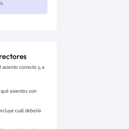
s.
rrectores
l asiento correcto y, a
:
r qué asientos son
oncluye cuál debería