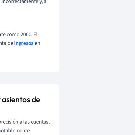
 incorrectamente y, a
te como 200€. El
enta de
ingresos
en
 asientos de
recisión a las cuentas,
 notablemente.