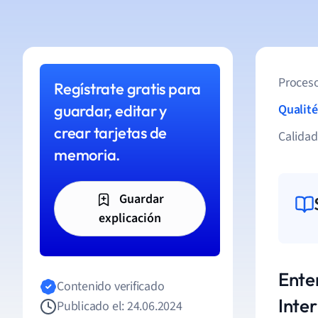
Proceso
Regístrate gratis para
guardar, editar y
Qualité
crear tarjetas de
Calida
memoria.
Guardar
explicación
Ente
Contenido verificado
Inte
Publicado el: 24.06.2024