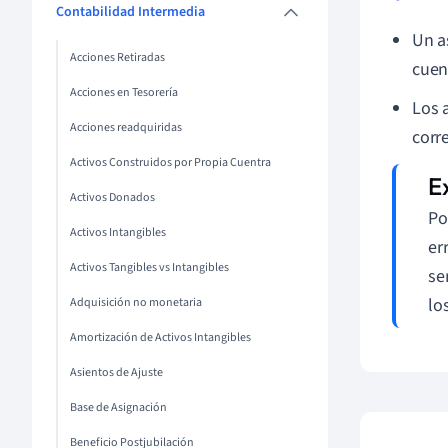
Contabilidad Intermedia
Un a
Acciones Retiradas
cuen
Acciones en Tesorería
Los 
Acciones readquiridas
corr
Activos Construidos por Propia Cuentra
Activos Donados
Po
Activos Intangibles
er
Activos Tangibles vs Intangibles
se
lo
Adquisición no monetaria
Amortización de Activos Intangibles
Asientos de Ajuste
Base de Asignación
Beneficio Postjubilación