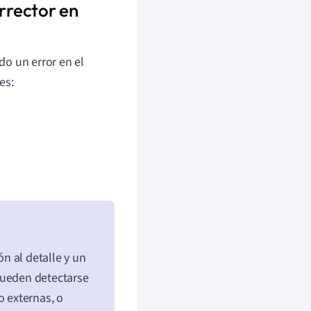
orrector en
do un error en el
es:
ón al detalle y un
pueden detectarse
o externas, o