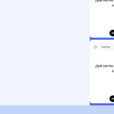
¿Qué son los
c
M
+ Add tag
¿Qué son los
c
M