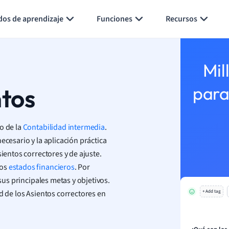
Generar tarjetas de aprendizaje
Resumir página
dos de aprendizaje
Funciones
Recursos
Mil
ntos
para
o de la
Contabilidad intermedia
.
ecesario y la aplicación práctica
sientos correctores y de ajuste.
los
estados financieros
. Por
 sus principales metas y objetivos.
d de los Asientos correctores en
+ Add tag