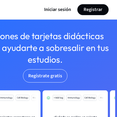
Iniciar sesión
Registrar
lones de tarjetas didácticas
 ayudarte a sobresalir en tus
estudios.
Regístrate gratis
Immunology
Cell Biology
Mo
+ Add tag
Immunology
Cell Biology
Mo